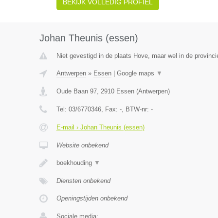
BEKIJK VOLLEDIG PROFIEL
Johan Theunis (essen)
Niet gevestigd in de plaats Hove, maar wel in de provinc
Antwerpen
»
Essen
|
Google maps
▼
Oude Baan 97
,
2910
Essen
(
Antwerpen
)
Tel:
03/6770346
, Fax:
-
, BTW-nr:
-
E-mail › Johan Theunis (essen)
Website onbekend
boekhouding
▼
Diensten onbekend
Openingstijden onbekend
Sociale media: