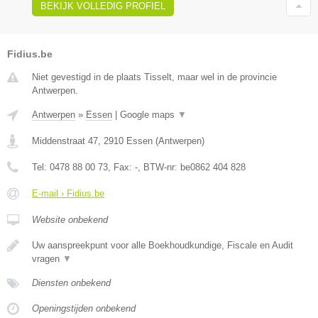
BEKIJK VOLLEDIG PROFIEL
Fidius.be
Niet gevestigd in de plaats Tisselt, maar wel in de provincie
Antwerpen.
Antwerpen
»
Essen
|
Google maps
▼
Middenstraat 47
,
2910
Essen
(
Antwerpen
)
Tel:
0478 88 00 73
, Fax:
-
, BTW-nr:
be0862 404 828
E-mail › Fidius.be
Website onbekend
Uw aanspreekpunt voor alle Boekhoudkundige, Fiscale en Audit
vragen
▼
Diensten onbekend
Openingstijden onbekend