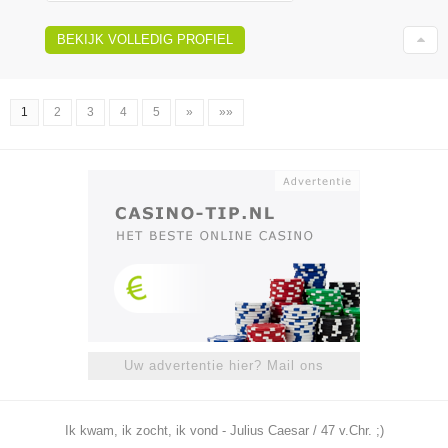
BEKIJK VOLLEDIG PROFIEL
1
2
3
4
5
»
»»
Uw advertentie hier? Mail ons
Ik kwam, ik zocht, ik vond - Julius Caesar / 47 v.Chr. ;)