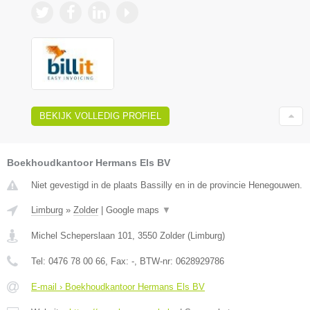
BEKIJK VOLLEDIG PROFIEL
Boekhoudkantoor Hermans Els BV
Niet gevestigd in de plaats Bassilly en in de provincie Henegouwen.
Limburg
»
Zolder
|
Google maps
▼
Michel Scheperslaan 101
,
3550
Zolder
(
Limburg
)
Tel:
0476 78 00 66
, Fax:
-
, BTW-nr:
0628929786
E-mail › Boekhoudkantoor Hermans Els BV