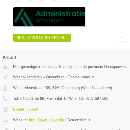
BEKIJK VOLLEDIG PROFIEL
ICount
Niet gevestigd in de plaats Bassilly en in de provincie Henegouwen.
West-Vlaanderen
»
Oudenburg
|
Google maps
▼
Westkerksestraat 165
,
8460
Oudenburg
(
West-Vlaanderen
)
Tel:
0499/31-55-89
, Fax:
nihil
, BTW-nr:
BE 0727.597.196
E-mail › ICount
Website:
http://www.i-count.be
|
Screenshot
▼