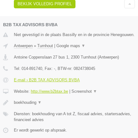
BEKIJK VOLLEDIG PROFIEL
B2B TAX ADVISORS BVBA
Niet gevestigd in de plaats Bassilly en in de provincie Henegouwen.
Antwerpen
»
Turnhout
|
Google maps
▼
Antoine Coppenslaan 27 bus 1
,
2300
Turnhout
(
Antwerpen
)
Tel:
014-891740
, Fax:
-
, BTW-nr:
0824738045
E-mail › B2B TAX ADVISORS BVBA
Website:
http://www.b2btax.be
|
Screenshot
▼
boekhouding
▼
Diensten: boekhouding van A tot Z, fiscaal advies, startersadvies,
financieel advies
Er wordt gewerkt op afspraak.