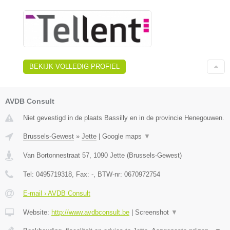
BEKIJK VOLLEDIG PROFIEL
AVDB Consult
Niet gevestigd in de plaats Bassilly en in de provincie Henegouwen.
Brussels-Gewest
»
Jette
|
Google maps
▼
Van Bortonnestraat 57
,
1090
Jette
(
Brussels-Gewest
)
Tel:
0495719318
, Fax:
-
, BTW-nr:
0670972754
E-mail › AVDB Consult
Website:
http://www.avdbconsult.be
|
Screenshot
▼