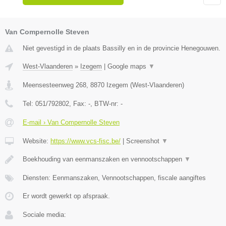
Van Compernolle Steven
Niet gevestigd in de plaats Bassilly en in de provincie Henegouwen.
West-Vlaanderen
»
Izegem
|
Google maps
▼
Meensesteenweg 268
,
8870
Izegem
(
West-Vlaanderen
)
Tel:
051/792802
, Fax:
-
, BTW-nr:
-
E-mail › Van Compernolle Steven
Website:
https://www.vcs-fisc.be/
|
Screenshot
▼
Boekhouding van eenmanszaken en vennootschappen
▼
Diensten: Eenmanszaken, Vennootschappen, fiscale aangiftes
Er wordt gewerkt op afspraak.
Sociale media: