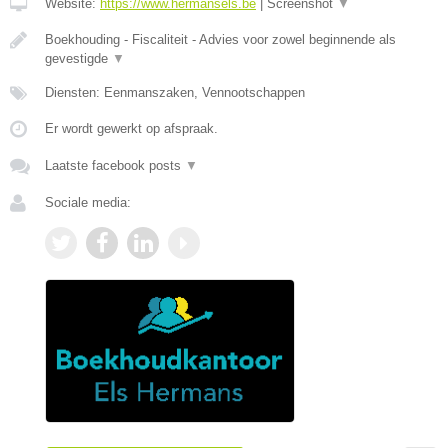
Website:
https://www.hermansels.be
|
Screenshot
▼
Boekhouding - Fiscaliteit - Advies voor zowel beginnende als
gevestigde
▼
Diensten: Eenmanszaken, Vennootschappen
Er wordt gewerkt op afspraak.
Laatste facebook posts
▼
Sociale media: