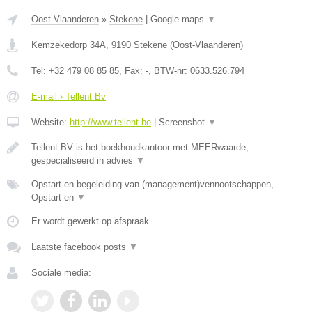
Oost-Vlaanderen
»
Stekene
|
Google maps
▼
Kemzekedorp 34A
,
9190
Stekene
(
Oost-Vlaanderen
)
Tel:
+32 479 08 85 85
, Fax:
-
, BTW-nr:
0633.526.794
E-mail › Tellent Bv
Website:
http://www.tellent.be
|
Screenshot
▼
Tellent BV is het boekhoudkantoor met MEERwaarde,
gespecialiseerd in advies
▼
Opstart en begeleiding van (management)vennootschappen,
Opstart en
▼
Er wordt gewerkt op afspraak.
Laatste facebook posts
▼
Sociale media: