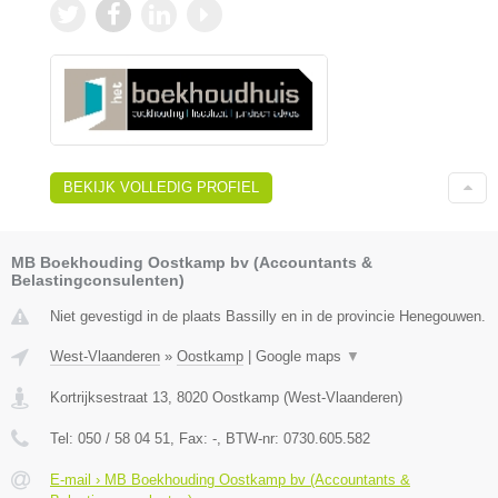
BEKIJK VOLLEDIG PROFIEL
MB Boekhouding Oostkamp bv (Accountants &
Belastingconsulenten)
Niet gevestigd in de plaats Bassilly en in de provincie Henegouwen.
West-Vlaanderen
»
Oostkamp
|
Google maps
▼
Kortrijksestraat 13
,
8020
Oostkamp
(
West-Vlaanderen
)
Tel:
050 / 58 04 51
, Fax:
-
, BTW-nr:
0730.605.582
E-mail › MB Boekhouding Oostkamp bv (Accountants &