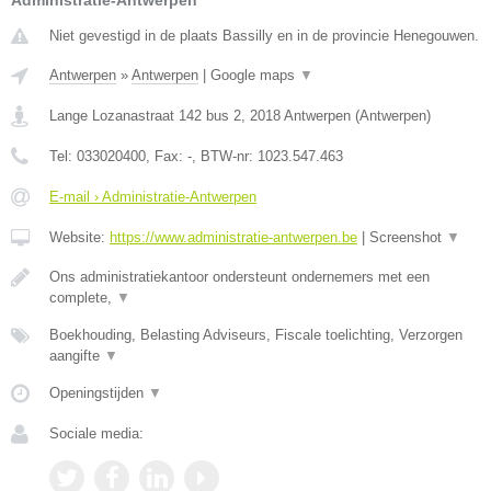
Administratie-Antwerpen
Niet gevestigd in de plaats Bassilly en in de provincie Henegouwen.
Antwerpen
»
Antwerpen
|
Google maps
▼
Lange Lozanastraat 142 bus 2
,
2018
Antwerpen
(
Antwerpen
)
Tel:
033020400
, Fax:
-
, BTW-nr:
1023.547.463
E-mail › Administratie-Antwerpen
Website:
https://www.administratie-antwerpen.be
|
Screenshot
▼
Ons administratiekantoor ondersteunt ondernemers met een
complete,
▼
Boekhouding, Belasting Adviseurs, Fiscale toelichting, Verzorgen
aangifte
▼
Openingstijden
▼
Sociale media: