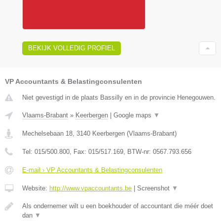
BEKIJK VOLLEDIG PROFIEL
VP Accountants & Belastingconsulenten
Niet gevestigd in de plaats Bassilly en in de provincie Henegouwen.
Vlaams-Brabant
»
Keerbergen
|
Google maps
▼
Mechelsebaan 18
,
3140
Keerbergen
(
Vlaams-Brabant
)
Tel:
015/500.800
, Fax:
015/517.169
, BTW-nr:
0567.793.656
E-mail › VP Accountants & Belastingconsulenten
Website:
http://www.vpaccountants.be
|
Screenshot
▼
Als ondernemer wilt u een boekhouder of accountant die méér doet
dan
▼