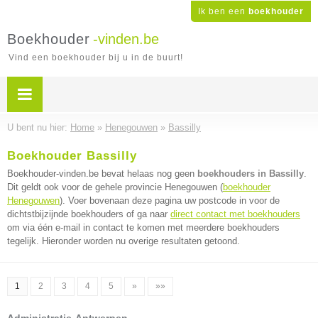
Ik ben een
boekhouder
Boekhouder
-vinden.be
Vind een boekhouder bij u in de buurt!
U bent nu hier:
Home
»
Henegouwen
»
Bassilly
Boekhouder Bassilly
Boekhouder-vinden.be bevat helaas nog geen
boekhouders in Bassilly
.
Dit geldt ook voor de gehele provincie Henegouwen (
boekhouder
Henegouwen
). Voer bovenaan deze pagina uw postcode in voor de
dichtstbijzijnde boekhouders of ga naar
direct contact met boekhouders
om via één e-mail in contact te komen met meerdere boekhouders
tegelijk. Hieronder worden nu overige resultaten getoond.
1
2
3
4
5
»
»»