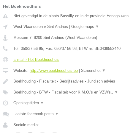
Het Boekhoudhuis
Niet gevestigd in de plaats Bassilly en in de provincie Henegouwen.
West-Vlaanderen
»
Sint Andries
|
Google maps
▼
Messem 7
,
8200
Sint Andries
(
West-Vlaanderen
)
Tel:
050/37 56 95
, Fax:
050/37 56 98
, BTW-nr:
BE0438552440
E-mail › Het Boekhoudhuis
Website:
http://www.boekhoudhuis.be
|
Screenshot
▼
Boekhouding - Fiscaliteit - Bedrijfsadvies - Juridisch advies
Boekhouding - BTW - Fiscaliteit voor K.M.O.'s en VZW's.,
▼
Openingstijden
▼
Laatste facebook posts
▼
Sociale media: