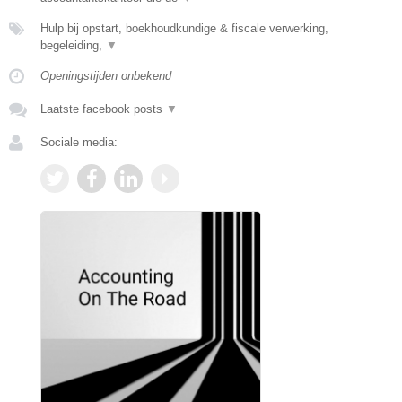
Hulp bij opstart, boekhoudkundige & fiscale verwerking,
begeleiding,
▼
Openingstijden onbekend
Laatste facebook posts
▼
Sociale media: