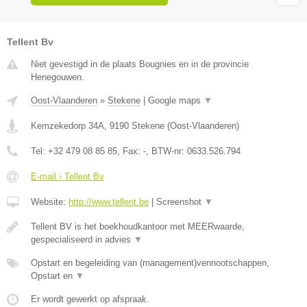
Tellent Bv
Niet gevestigd in de plaats Bougnies en in de provincie
Henegouwen.
Oost-Vlaanderen
»
Stekene
|
Google maps
▼
Kemzekedorp 34A
,
9190
Stekene
(
Oost-Vlaanderen
)
Tel:
+32 479 08 85 85
, Fax:
-
, BTW-nr:
0633.526.794
E-mail › Tellent Bv
Website:
http://www.tellent.be
|
Screenshot
▼
Tellent BV is het boekhoudkantoor met MEERwaarde,
gespecialiseerd in advies
▼
Opstart en begeleiding van (management)vennootschappen,
Opstart en
▼
Er wordt gewerkt op afspraak.