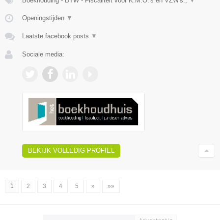
Boekhouding - BTW - Fiscaliteit voor K.M.O.'s en VZW's.,
▼
Openingstijden
▼
Laatste facebook posts
▼
Sociale media:
BEKIJK VOLLEDIG PROFIEL
1
2
3
4
5
»
»»