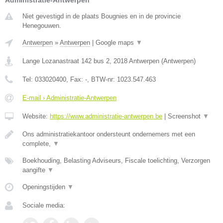
Administratie-Antwerpen
Niet gevestigd in de plaats Bougnies en in de provincie
Henegouwen.
Antwerpen
»
Antwerpen
|
Google maps
▼
Lange Lozanastraat 142 bus 2
,
2018
Antwerpen
(
Antwerpen
)
Tel:
033020400
, Fax:
-
, BTW-nr:
1023.547.463
E-mail › Administratie-Antwerpen
Website:
https://www.administratie-antwerpen.be
|
Screenshot
▼
Ons administratiekantoor ondersteunt ondernemers met een
complete,
▼
Boekhouding, Belasting Adviseurs, Fiscale toelichting, Verzorgen
aangifte
▼
Openingstijden
▼
Sociale media: