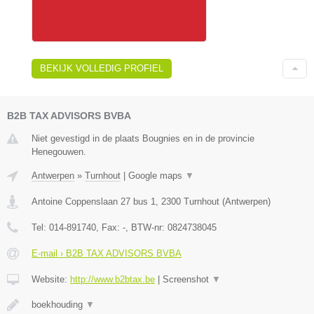
BEKIJK VOLLEDIG PROFIEL
B2B TAX ADVISORS BVBA
Niet gevestigd in de plaats Bougnies en in de provincie
Henegouwen.
Antwerpen
»
Turnhout
|
Google maps
▼
Antoine Coppenslaan 27 bus 1
,
2300
Turnhout
(
Antwerpen
)
Tel:
014-891740
, Fax:
-
, BTW-nr:
0824738045
E-mail › B2B TAX ADVISORS BVBA
Website:
http://www.b2btax.be
|
Screenshot
▼
boekhouding
▼