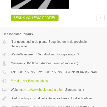
BEKIJK VOLLEDIG PROFIEL
Het Boekhoudhuis
Niet gevestigd in de plaats Bougnies en in de provincie
Henegouwen.
West-Vlaanderen
»
Sint Andries
|
Google maps
▼
Messem 7
,
8200
Sint Andries
(
West-Vlaanderen
)
Tel:
050/37 56 95
, Fax:
050/37 56 98
, BTW-nr:
BE0438552440
E-mail › Het Boekhoudhuis
Website:
http://www.boekhoudhuis.be
|
Screenshot
▼
Boekhouding - Fiscaliteit - Bedrijfsadvies - Juridisch advies