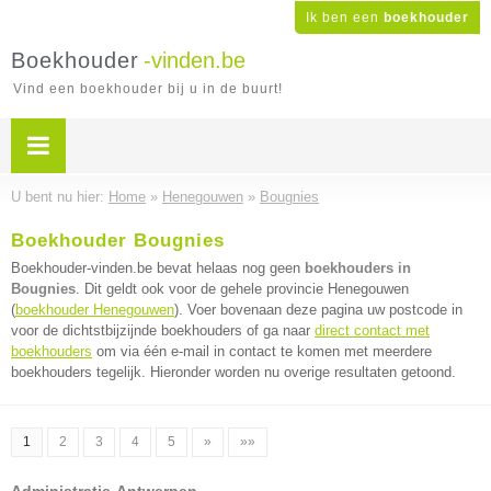
Ik ben een
boekhouder
Boekhouder
-vinden.be
Vind een boekhouder bij u in de buurt!
U bent nu hier:
Home
»
Henegouwen
»
Bougnies
Boekhouder Bougnies
Boekhouder-vinden.be bevat helaas nog geen
boekhouders in
Bougnies
. Dit geldt ook voor de gehele provincie Henegouwen
(
boekhouder Henegouwen
). Voer bovenaan deze pagina uw postcode in
voor de dichtstbijzijnde boekhouders of ga naar
direct contact met
boekhouders
om via één e-mail in contact te komen met meerdere
boekhouders tegelijk. Hieronder worden nu overige resultaten getoond.
1
2
3
4
5
»
»»