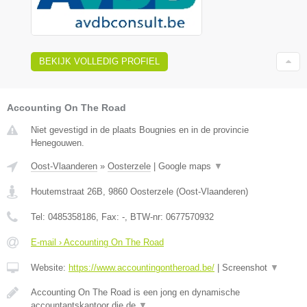
BEKIJK VOLLEDIG PROFIEL
Accounting On The Road
Niet gevestigd in de plaats Bougnies en in de provincie
Henegouwen.
Oost-Vlaanderen
»
Oosterzele
|
Google maps
▼
Houtemstraat 26B
,
9860
Oosterzele
(
Oost-Vlaanderen
)
Tel:
0485358186
, Fax:
-
, BTW-nr:
0677570932
E-mail › Accounting On The Road
Website:
https://www.accountingontheroad.be/
|
Screenshot
▼
Accounting On The Road is een jong en dynamische
accountantskantoor die de
▼