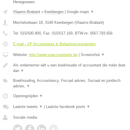
Henegouwen.
Vlaams-Brabant
»
Keerbergen
|
Google maps
▼
Mechelsebaan 18
,
3140
Keerbergen
(
Vlaams-Brabant
)
Tel:
015/500.800
, Fax:
015/517.169
, BTW-nr:
0567.793.656
E-mail › VP Accountants & Belastingconsulenten
Website:
http://www.vpaccountants.be
|
Screenshot
▼
Als ondernemer wilt u een boekhouder of accountant die méér doet
dan
▼
Boekhouding, Accountancy, Fiscaal advies, Sociaal en juridisch
advies,
▼
Openingstijden
▼
Laatste tweets
▼
|
Laatste facebook posts
▼
Sociale media: