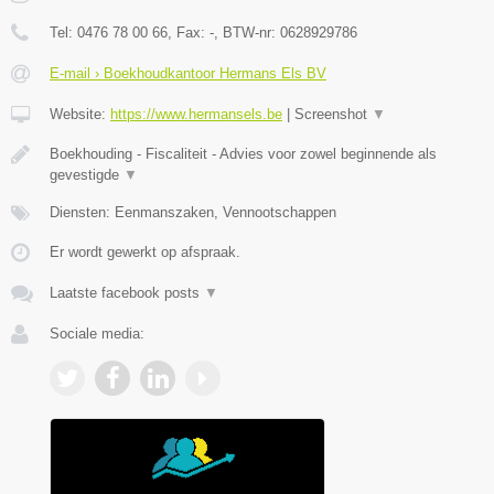
Tel:
0476 78 00 66
, Fax:
-
, BTW-nr:
0628929786
E-mail › Boekhoudkantoor Hermans Els BV
Website:
https://www.hermansels.be
|
Screenshot
▼
Boekhouding - Fiscaliteit - Advies voor zowel beginnende als
gevestigde
▼
Diensten: Eenmanszaken, Vennootschappen
Er wordt gewerkt op afspraak.
Laatste facebook posts
▼
Sociale media: