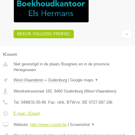
BEKIJK VOLLEDIG PROFIEL
ICount
Niet gevestigd in de plaats Bougnies en in de provincie
Henegouwen.
West-Vlaanderen
»
Oudenburg
|
Google maps
▼
Westkerksestraat 165
,
8460
Oudenburg
(
West-Vlaanderen
)
Tel:
0499/31-55-89
, Fax:
nihil
, BTW-nr:
BE 0727.597.196
E-mail › ICount
Website:
http://www.i-count.be
|
Screenshot
▼