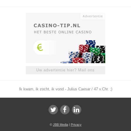
Uw advertentie hier? Mail ons
Ik kwam, ik zocht, ik vond - Julius Caesar / 47 v.Chr. ;)
©
JBB Media
|
Privacy