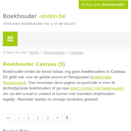
Ik ben een
boekhouder
Boekhouder
-vinden.be
Vind een boekhouder bij u in de buurt!
U bent nu hier:
Home
»
Henegouwen
»
Casteau
Boekhouder Casteau (5)
Boekhouder-vinden.be bevat helaas nog geen
boekhouders in Casteau
.
Dit geldt ook voor de gehele provincie Henegouwen (
boekhouder
Henegouwen
). Voer bovenaan deze pagina uw postcode in voor de
dichtstbijzijnde boekhouders of ga naar
direct contact met boekhouders
om via één e-mail in contact te komen met meerdere boekhouders
tegelijk. Hieronder worden nu overige resultaten getoond.
««
«
1
2
3
4
5