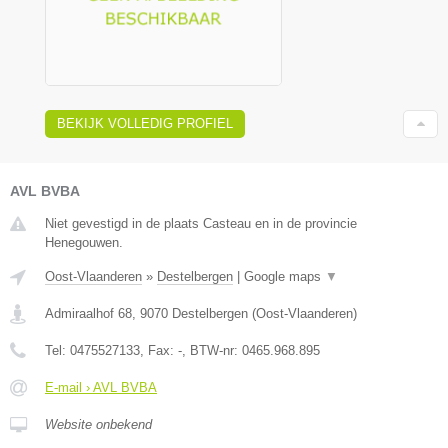
BEKIJK VOLLEDIG PROFIEL
AVL BVBA
Niet gevestigd in de plaats Casteau en in de provincie
Henegouwen.
Oost-Vlaanderen
»
Destelbergen
|
Google maps
▼
Admiraalhof 68
,
9070
Destelbergen
(
Oost-Vlaanderen
)
Tel:
0475527133
, Fax:
-
, BTW-nr:
0465.968.895
E-mail › AVL BVBA
Website onbekend