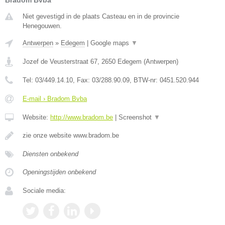
Bradom Bvba
Niet gevestigd in de plaats Casteau en in de provincie
Henegouwen.
Antwerpen
»
Edegem
|
Google maps
▼
Jozef de Veusterstraat 67
,
2650
Edegem
(
Antwerpen
)
Tel:
03/449.14.10
, Fax:
03/288.90.09
, BTW-nr:
0451.520.944
E-mail › Bradom Bvba
Website:
http://www.bradom.be
|
Screenshot
▼
zie onze website www.bradom.be
Diensten onbekend
Openingstijden onbekend
Sociale media: