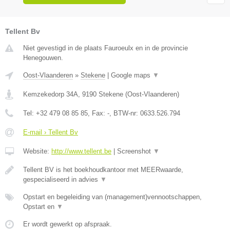
Tellent Bv
Niet gevestigd in de plaats Fauroeulx en in de provincie
Henegouwen.
Oost-Vlaanderen
»
Stekene
|
Google maps
▼
Kemzekedorp 34A
,
9190
Stekene
(
Oost-Vlaanderen
)
Tel:
+32 479 08 85 85
, Fax:
-
, BTW-nr:
0633.526.794
E-mail › Tellent Bv
Website:
http://www.tellent.be
|
Screenshot
▼
Tellent BV is het boekhoudkantoor met MEERwaarde,
gespecialiseerd in advies
▼
Opstart en begeleiding van (management)vennootschappen,
Opstart en
▼
Er wordt gewerkt op afspraak.