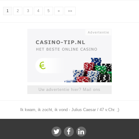
1
2
3
4
5
»
»»
Uw advertentie hier? Mail ons
Ik kwam, ik zocht, ik vond - Julius Caesar / 47 v.Chr. ;)