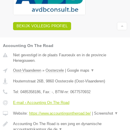
BEKIJK VOLLEDIG PROFIEL
Accounting On The Road
Niet gevestigd in de plaats Fauroeulx en in de provincie
Henegouwen.
Oost-Vlaanderen
»
Oosterzele
|
Google maps
▼
Houtemstraat 26B
,
9860
Oosterzele
(
Oost-Vlaanderen
)
Tel:
0485358186
, Fax:
-
, BTW-nr:
0677570932
E-mail › Accounting On The Road
Website:
https://www.accountingontheroad.be/
|
Screenshot
▼
Accounting On The Road is een jong en dynamische
accountantskantoor die de
▼