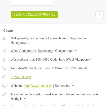
BEKIJK VOLLEDIG PROFIEL
ICount
Niet gevestigd in de plaats Fauroeulx en in de provincie
Henegouwen.
West-Vlaanderen
»
Oudenburg
|
Google maps
▼
Westkerksestraat 165
,
8460
Oudenburg
(
West-Vlaanderen
)
Tel:
0499/31-55-89
, Fax:
nihil
, BTW-nr:
BE 0727.597.196
E-mail › ICount
Website:
http://www.i-count.be
|
Screenshot
▼
Als ondernemer steekt u veel energie in het runnen van uw zaak.
Hierbij is
▼