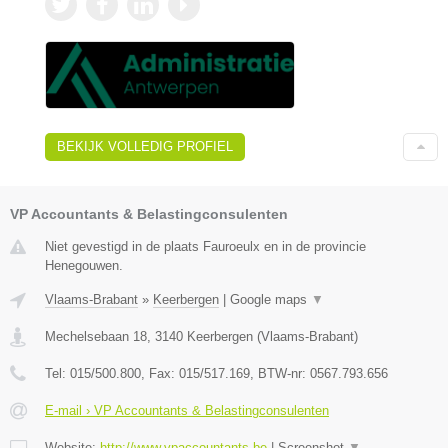
BEKIJK VOLLEDIG PROFIEL
VP Accountants & Belastingconsulenten
Niet gevestigd in de plaats Fauroeulx en in de provincie
Henegouwen.
Vlaams-Brabant
»
Keerbergen
|
Google maps
▼
Mechelsebaan 18
,
3140
Keerbergen
(
Vlaams-Brabant
)
Tel:
015/500.800
, Fax:
015/517.169
, BTW-nr:
0567.793.656
E-mail › VP Accountants & Belastingconsulenten
Website:
http://www.vpaccountants.be
|
Screenshot
▼