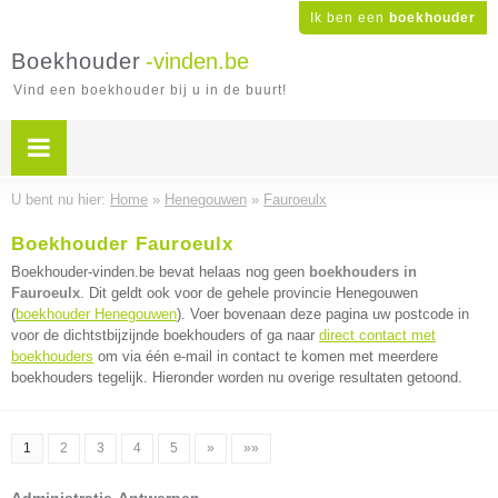
Ik ben een
boekhouder
Boekhouder
-vinden.be
Vind een boekhouder bij u in de buurt!
U bent nu hier:
Home
»
Henegouwen
»
Fauroeulx
Boekhouder Fauroeulx
Boekhouder-vinden.be bevat helaas nog geen
boekhouders in
Fauroeulx
. Dit geldt ook voor de gehele provincie Henegouwen
(
boekhouder Henegouwen
). Voer bovenaan deze pagina uw postcode in
voor de dichtstbijzijnde boekhouders of ga naar
direct contact met
boekhouders
om via één e-mail in contact te komen met meerdere
boekhouders tegelijk. Hieronder worden nu overige resultaten getoond.
1
2
3
4
5
»
»»