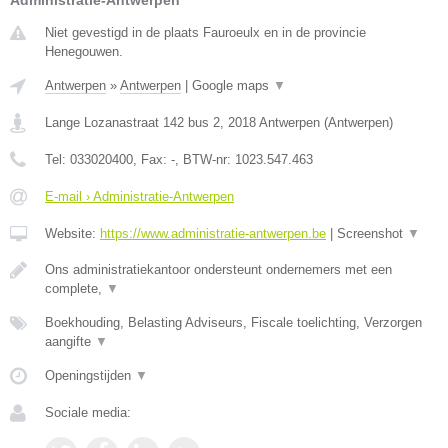
Administratie-Antwerpen
Niet gevestigd in de plaats Fauroeulx en in de provincie
Henegouwen.
Antwerpen
»
Antwerpen
|
Google maps
▼
Lange Lozanastraat 142 bus 2
,
2018
Antwerpen
(
Antwerpen
)
Tel:
033020400
, Fax:
-
, BTW-nr:
1023.547.463
E-mail › Administratie-Antwerpen
Website:
https://www.administratie-antwerpen.be
|
Screenshot
▼
Ons administratiekantoor ondersteunt ondernemers met een
complete,
▼
Boekhouding, Belasting Adviseurs, Fiscale toelichting, Verzorgen
aangifte
▼
Openingstijden
▼
Sociale media: