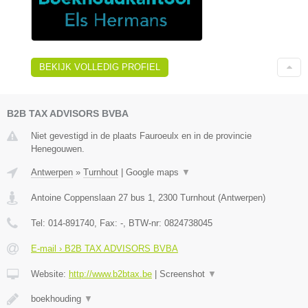
BEKIJK VOLLEDIG PROFIEL
B2B TAX ADVISORS BVBA
Niet gevestigd in de plaats Fauroeulx en in de provincie
Henegouwen.
Antwerpen
»
Turnhout
|
Google maps
▼
Antoine Coppenslaan 27 bus 1
,
2300
Turnhout
(
Antwerpen
)
Tel:
014-891740
, Fax:
-
, BTW-nr:
0824738045
E-mail › B2B TAX ADVISORS BVBA
Website:
http://www.b2btax.be
|
Screenshot
▼
boekhouding
▼