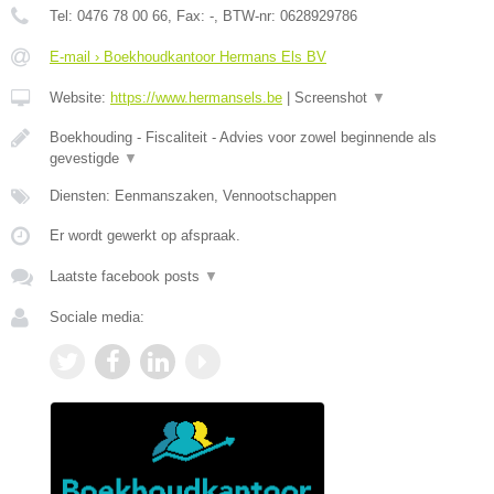
Tel:
0476 78 00 66
, Fax:
-
, BTW-nr:
0628929786
E-mail › Boekhoudkantoor Hermans Els BV
Website:
https://www.hermansels.be
|
Screenshot
▼
Boekhouding - Fiscaliteit - Advies voor zowel beginnende als
gevestigde
▼
Diensten: Eenmanszaken, Vennootschappen
Er wordt gewerkt op afspraak.
Laatste facebook posts
▼
Sociale media: