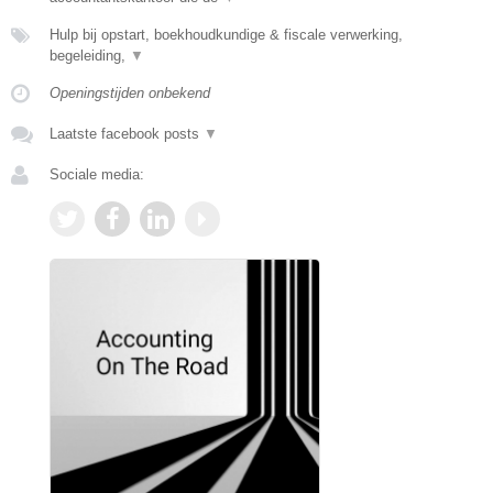
Hulp bij opstart, boekhoudkundige & fiscale verwerking,
begeleiding,
▼
Openingstijden onbekend
Laatste facebook posts
▼
Sociale media: