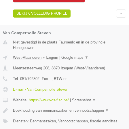
BEKIJK VOLLEDIG PROFIEL
Van Compernolle Steven
Niet gevestigd in de plaats Fauroeulx en in de provincie
Henegouwen.
West-Vlaanderen
»
Izegem
|
Google maps
▼
Meensesteenweg 268
,
8870
Izegem
(
West-Vlaanderen
)
Tel:
051/792802
, Fax:
-
, BTW-nr:
-
E-mail › Van Compernolle Steven
Website:
https://www.vcs-fisc.be/
|
Screenshot
▼
Boekhouding van eenmanszaken en vennootschappen
▼
Diensten: Eenmanszaken, Vennootschappen, fiscale aangiftes