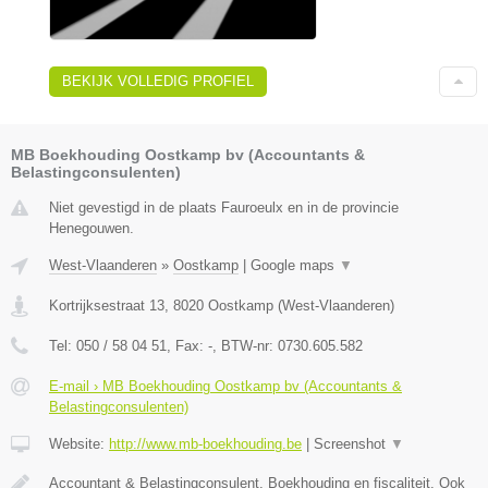
BEKIJK VOLLEDIG PROFIEL
MB Boekhouding Oostkamp bv (Accountants &
Belastingconsulenten)
Niet gevestigd in de plaats Fauroeulx en in de provincie
Henegouwen.
West-Vlaanderen
»
Oostkamp
|
Google maps
▼
Kortrijksestraat 13
,
8020
Oostkamp
(
West-Vlaanderen
)
Tel:
050 / 58 04 51
, Fax:
-
, BTW-nr:
0730.605.582
E-mail › MB Boekhouding Oostkamp bv (Accountants &
Belastingconsulenten)
Website:
http://www.mb-boekhouding.be
|
Screenshot
▼
Accountant & Belastingconsulent. Boekhouding en fiscaliteit. Ook