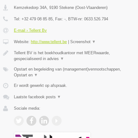
Kemzekedorp 34A
,
9190
Stekene
(
Oost-Vlaanderen
)
Tel:
+32 479 08 85 85
, Fax:
-
, BTW-nr:
0633.526.794
E-mail › Tellent Bv
Website:
http://www.tellent.be
|
Screenshot
▼
Tellent BV is het boekhoudkantoor met MEERwaarde,
gespecialiseerd in advies
▼
Opstart en begeleiding van (management)vennootschappen,
Opstart en
▼
Er wordt gewerkt op afspraak.
Laatste facebook posts
▼
Sociale media: