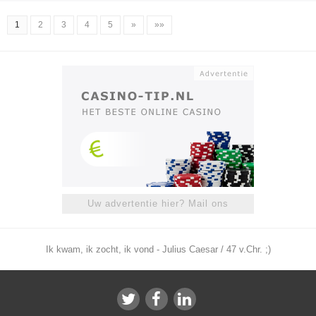
1
2
3
4
5
»
»»
Uw advertentie hier? Mail ons
Ik kwam, ik zocht, ik vond - Julius Caesar / 47 v.Chr. ;)