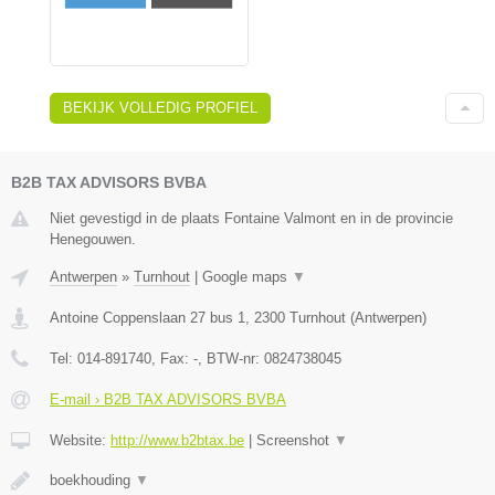
BEKIJK VOLLEDIG PROFIEL
B2B TAX ADVISORS BVBA
Niet gevestigd in de plaats Fontaine Valmont en in de provincie
Henegouwen.
Antwerpen
»
Turnhout
|
Google maps
▼
Antoine Coppenslaan 27 bus 1
,
2300
Turnhout
(
Antwerpen
)
Tel:
014-891740
, Fax:
-
, BTW-nr:
0824738045
E-mail › B2B TAX ADVISORS BVBA
Website:
http://www.b2btax.be
|
Screenshot
▼
boekhouding
▼