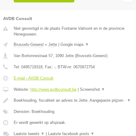
AVDB Consult
Niet gevestigd in de plaats Fontaine Valmont en in de provincie
Henegouwen.
Brussels-Gewest
»
Jette
|
Google maps
▼
Van Bortonnestraat 57
,
1090
Jette
(
Brussels-Gewest
)
Tel:
0495719318
, Fax:
-
, BTW-nr:
0670972754
E-mail › AVDB Consult
Website:
http://www.avdbconsult.be
|
Screenshot
▼
Boekhouding, fiscaliteit an advies te Jette. Aangepaste prijzen ·
▼
Diensten: Boekhouding
Er wordt gewerkt op afspraak.
Laatste tweets
▼
|
Laatste facebook posts
▼