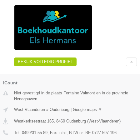
BEKIJK VOLLEDIG PROFIEL
ICount
Niet gevestigd in de plaats Fontaine Valmont en in de provincie
Henegouwen.
West-Vlaanderen
»
Oudenburg
|
Google maps
▼
Westkerksestraat 165
,
8460
Oudenburg
(
West-Vlaanderen
)
Tel:
0499/31-55-89
, Fax:
nihil
, BTW-nr:
BE 0727.597.196