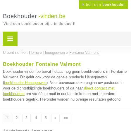
Ik ben een
boekhouder
Boekhouder
-vinden.be
Vind een boekhouder bij u in de buurt!
U bent nu hier:
Home
»
Henegouwen
»
Fontaine Valmont
Boekhouder Fontaine Valmont
Boekhouder-vinden.be bevat helaas nog geen
boekhouders in Fontaine
Valmont
. Dit geldt ook voor de gehele provincie Henegouwen
(
boekhouder Henegouwen
). Voer bovenaan deze pagina uw postcode in
voor de dichtstbijzijnde boekhouders of ga naar
direct contact met
boekhouders
om via één e-mail in contact te komen met meerdere
boekhouders tegelijk. Hieronder worden nu overige resultaten getoond.
1
2
3
4
5
»
»»