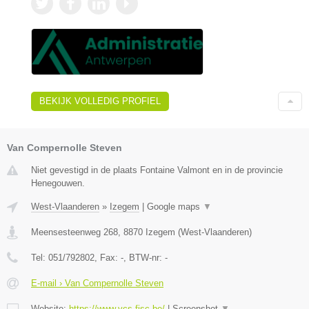
BEKIJK VOLLEDIG PROFIEL
Van Compernolle Steven
Niet gevestigd in de plaats Fontaine Valmont en in de provincie
Henegouwen.
West-Vlaanderen
»
Izegem
|
Google maps
▼
Meensesteenweg 268
,
8870
Izegem
(
West-Vlaanderen
)
Tel:
051/792802
, Fax:
-
, BTW-nr:
-
E-mail › Van Compernolle Steven
Website:
https://www.vcs-fisc.be/
|
Screenshot
▼