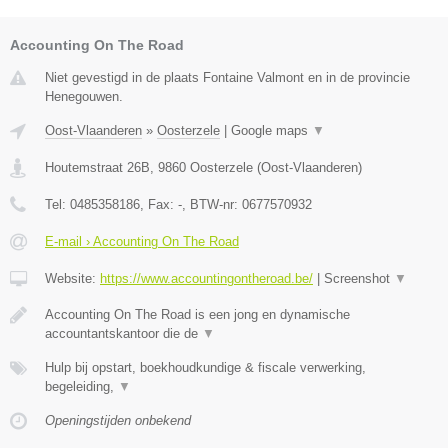
Accounting On The Road
Niet gevestigd in de plaats Fontaine Valmont en in de provincie
Henegouwen.
Oost-Vlaanderen
»
Oosterzele
|
Google maps
▼
Houtemstraat 26B
,
9860
Oosterzele
(
Oost-Vlaanderen
)
Tel:
0485358186
, Fax:
-
, BTW-nr:
0677570932
E-mail › Accounting On The Road
Website:
https://www.accountingontheroad.be/
|
Screenshot
▼
Accounting On The Road is een jong en dynamische
accountantskantoor die de
▼
Hulp bij opstart, boekhoudkundige & fiscale verwerking,
begeleiding,
▼
Openingstijden onbekend