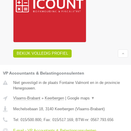
BEKIJK VOLLEDIG PROFIEL
VP Accountants & Belastingconsulenten
Niet gevestigd in de plaats Fontaine Valmont en in de provincie
Henegouwen.
Vlaams-Brabant
»
Keerbergen
|
Google maps
▼
Mechelsebaan 18
,
3140
Keerbergen
(
Vlaams-Brabant
)
Tel:
015/500.800
, Fax:
015/517.169
, BTW-nr:
0567.793.656
E-mail › VP Accountants & Belastingconsulenten