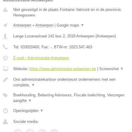
Administratie-Antwerpen
Niet gevestigd in de plaats Fontaine Valmont en in de provincie
Henegouwen.
Antwerpen
»
Antwerpen
|
Google maps
▼
Lange Lozanastraat 142 bus 2
,
2018
Antwerpen
(
Antwerpen
)
Tel:
033020400
, Fax:
-
, BTW-nr:
1023.547.463
E-mail › Administratie-Antwerpen
Website:
https://www.administratie-antwerpen.be
|
Screenshot
▼
Ons administratiekantoor ondersteunt ondernemers met een
complete,
▼
Boekhouding, Belasting Adviseurs, Fiscale toelichting, Verzorgen
aangifte
▼
Openingstijden
▼
Sociale media: