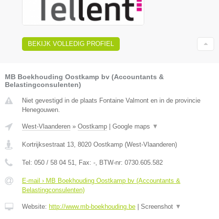
BEKIJK VOLLEDIG PROFIEL
MB Boekhouding Oostkamp bv (Accountants &
Belastingconsulenten)
Niet gevestigd in de plaats Fontaine Valmont en in de provincie
Henegouwen.
West-Vlaanderen
»
Oostkamp
|
Google maps
▼
Kortrijksestraat 13
,
8020
Oostkamp
(
West-Vlaanderen
)
Tel:
050 / 58 04 51
, Fax:
-
, BTW-nr:
0730.605.582
E-mail › MB Boekhouding Oostkamp bv (Accountants &
Belastingconsulenten)
Website:
http://www.mb-boekhouding.be
|
Screenshot
▼