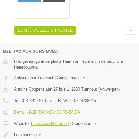
BEKIJK VOLLEDIG PROFIEL
B2B TAX ADVISORS BVBA
Niet gevestigd in de plaats Ham sur Heure en in de provincie
Henegouwen.
Antwerpen
»
Turnhout
|
Google maps
▼
Antoine Coppenslaan 27 bus 1
,
2300
Turnhout
(
Antwerpen
)
Tel:
014-891740
, Fax:
-
, BTW-nr:
0824738045
E-mail › B2B TAX ADVISORS BVBA
Website:
http://www.b2btax.be
|
Screenshot
▼
boekhouding
▼