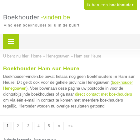
Ik ben een
boekhouder
Boekhouder
-vinden.be
Vind een boekhouder bij u in de buurt!
U bent nu hier:
Home
»
Henegouwen
»
Ham sur Heure
Boekhouder Ham sur Heure
Boekhouder-vinden.be bevat helaas nog geen
boekhouders in Ham sur
Heure
. Dit geldt ook voor de gehele provincie Henegouwen (
boekhouder
Henegouwen
). Voer bovenaan deze pagina uw postcode in voor de
dichtstbijzijnde boekhouders of ga naar
direct contact met boekhouders
om via één e-mail in contact te komen met meerdere boekhouders
tegelijk. Hieronder worden nu overige resultaten getoond.
1
2
3
4
5
»
»»