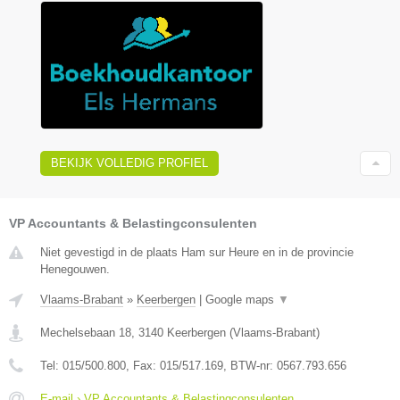
BEKIJK VOLLEDIG PROFIEL
VP Accountants & Belastingconsulenten
Niet gevestigd in de plaats Ham sur Heure en in de provincie
Henegouwen.
Vlaams-Brabant
»
Keerbergen
|
Google maps
▼
Mechelsebaan 18
,
3140
Keerbergen
(
Vlaams-Brabant
)
Tel:
015/500.800
, Fax:
015/517.169
, BTW-nr:
0567.793.656
E-mail › VP Accountants & Belastingconsulenten