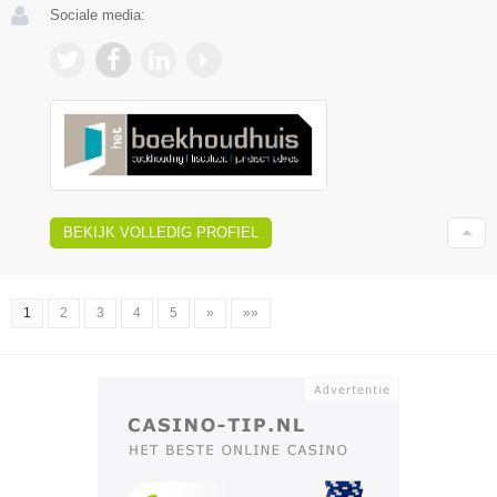
Sociale media:
BEKIJK VOLLEDIG PROFIEL
1
2
3
4
5
»
»»