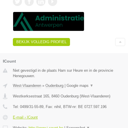
BEKIJK VOLLEDIG PROFIEL
ICount
Niet gevestigd in de plaats Ham sur Heure en in de provincie
Henegouwen.
West-Vlaanderen
»
Oudenburg
|
Google maps
▼
Westkerksestraat 165
,
8460
Oudenburg
(
West-Vlaanderen
)
Tel:
0499/31-55-89
, Fax:
nihil
, BTW-nr:
BE 0727.597.196
E-mail › ICount
Website:
http://www.i-count.be
|
Screenshot
▼