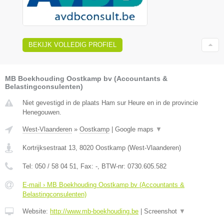
BEKIJK VOLLEDIG PROFIEL
MB Boekhouding Oostkamp bv (Accountants &
Belastingconsulenten)
Niet gevestigd in de plaats Ham sur Heure en in de provincie
Henegouwen.
West-Vlaanderen
»
Oostkamp
|
Google maps
▼
Kortrijksestraat 13
,
8020
Oostkamp
(
West-Vlaanderen
)
Tel:
050 / 58 04 51
, Fax:
-
, BTW-nr:
0730.605.582
E-mail › MB Boekhouding Oostkamp bv (Accountants &
Belastingconsulenten)
Website:
http://www.mb-boekhouding.be
|
Screenshot
▼