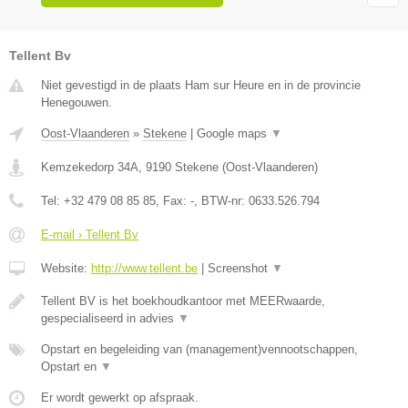
Tellent Bv
Niet gevestigd in de plaats Ham sur Heure en in de provincie
Henegouwen.
Oost-Vlaanderen
»
Stekene
|
Google maps
▼
Kemzekedorp 34A
,
9190
Stekene
(
Oost-Vlaanderen
)
Tel:
+32 479 08 85 85
, Fax:
-
, BTW-nr:
0633.526.794
E-mail › Tellent Bv
Website:
http://www.tellent.be
|
Screenshot
▼
Tellent BV is het boekhoudkantoor met MEERwaarde,
gespecialiseerd in advies
▼
Opstart en begeleiding van (management)vennootschappen,
Opstart en
▼
Er wordt gewerkt op afspraak.