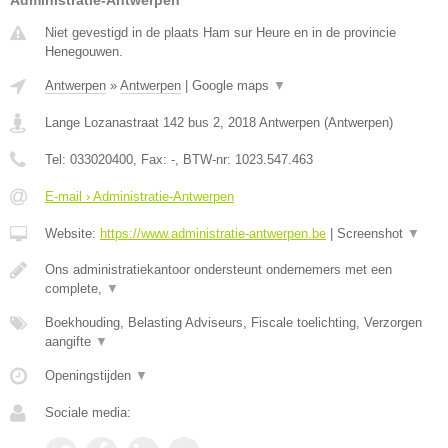
Administratie-Antwerpen
Niet gevestigd in de plaats Ham sur Heure en in de provincie
Henegouwen.
Antwerpen
»
Antwerpen
|
Google maps
▼
Lange Lozanastraat 142 bus 2
,
2018
Antwerpen
(
Antwerpen
)
Tel:
033020400
, Fax:
-
, BTW-nr:
1023.547.463
E-mail › Administratie-Antwerpen
Website:
https://www.administratie-antwerpen.be
|
Screenshot
▼
Ons administratiekantoor ondersteunt ondernemers met een
complete,
▼
Boekhouding, Belasting Adviseurs, Fiscale toelichting, Verzorgen
aangifte
▼
Openingstijden
▼
Sociale media: