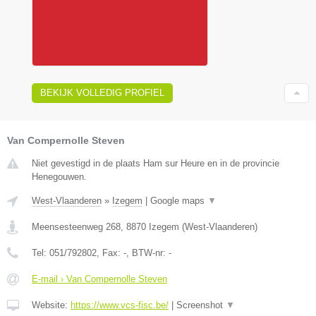
BEKIJK VOLLEDIG PROFIEL
Van Compernolle Steven
Niet gevestigd in de plaats Ham sur Heure en in de provincie
Henegouwen.
West-Vlaanderen
»
Izegem
|
Google maps
▼
Meensesteenweg 268
,
8870
Izegem
(
West-Vlaanderen
)
Tel:
051/792802
, Fax:
-
, BTW-nr:
-
E-mail › Van Compernolle Steven
Website:
https://www.vcs-fisc.be/
|
Screenshot
▼