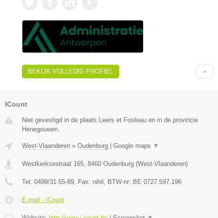
BEKIJK VOLLEDIG PROFIEL
ICount
Niet gevestigd in de plaats Leers et Fosteau en in de provincie
Henegouwen.
West-Vlaanderen
»
Oudenburg
|
Google maps
▼
Westkerksestraat 165
,
8460
Oudenburg
(
West-Vlaanderen
)
Tel:
0499/31-55-89
, Fax:
nihil
, BTW-nr:
BE 0727.597.196
E-mail › ICount
Website:
http://www.i-count.be
|
Screenshot
▼