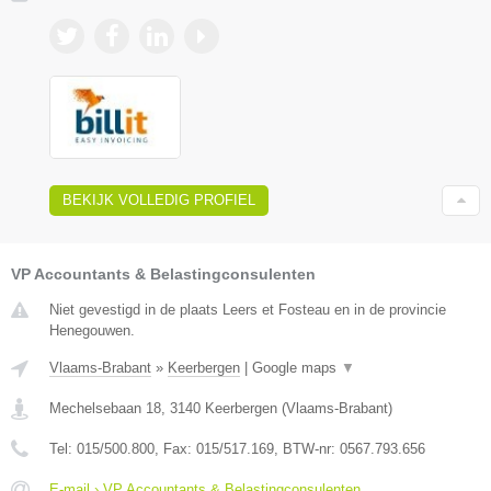
BEKIJK VOLLEDIG PROFIEL
VP Accountants & Belastingconsulenten
Niet gevestigd in de plaats Leers et Fosteau en in de provincie
Henegouwen.
Vlaams-Brabant
»
Keerbergen
|
Google maps
▼
Mechelsebaan 18
,
3140
Keerbergen
(
Vlaams-Brabant
)
Tel:
015/500.800
, Fax:
015/517.169
, BTW-nr:
0567.793.656
E-mail › VP Accountants & Belastingconsulenten