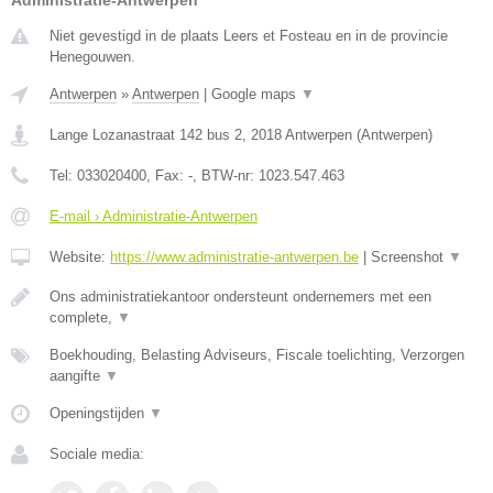
Administratie-Antwerpen
Niet gevestigd in de plaats Leers et Fosteau en in de provincie
Henegouwen.
Antwerpen
»
Antwerpen
|
Google maps
▼
Lange Lozanastraat 142 bus 2
,
2018
Antwerpen
(
Antwerpen
)
Tel:
033020400
, Fax:
-
, BTW-nr:
1023.547.463
E-mail › Administratie-Antwerpen
Website:
https://www.administratie-antwerpen.be
|
Screenshot
▼
Ons administratiekantoor ondersteunt ondernemers met een
complete,
▼
Boekhouding, Belasting Adviseurs, Fiscale toelichting, Verzorgen
aangifte
▼
Openingstijden
▼
Sociale media: