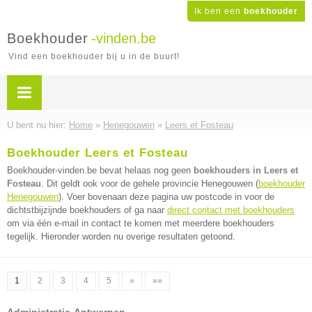
Ik ben een
boekhouder
Boekhouder
-vinden.be
Vind een boekhouder bij u in de buurt!
U bent nu hier:
Home
»
Henegouwen
»
Leers et Fosteau
Boekhouder Leers et Fosteau
Boekhouder-vinden.be bevat helaas nog geen
boekhouders in Leers et
Fosteau
. Dit geldt ook voor de gehele provincie Henegouwen (
boekhouder
Henegouwen
). Voer bovenaan deze pagina uw postcode in voor de
dichtstbijzijnde boekhouders of ga naar
direct contact met boekhouders
om via één e-mail in contact te komen met meerdere boekhouders
tegelijk. Hieronder worden nu overige resultaten getoond.
1
2
3
4
5
»
»»