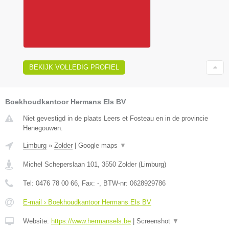
BEKIJK VOLLEDIG PROFIEL
Boekhoudkantoor Hermans Els BV
Niet gevestigd in de plaats Leers et Fosteau en in de provincie
Henegouwen.
Limburg
»
Zolder
|
Google maps
▼
Michel Scheperslaan 101
,
3550
Zolder
(
Limburg
)
Tel:
0476 78 00 66
, Fax:
-
, BTW-nr:
0628929786
E-mail › Boekhoudkantoor Hermans Els BV
Website:
https://www.hermansels.be
|
Screenshot
▼