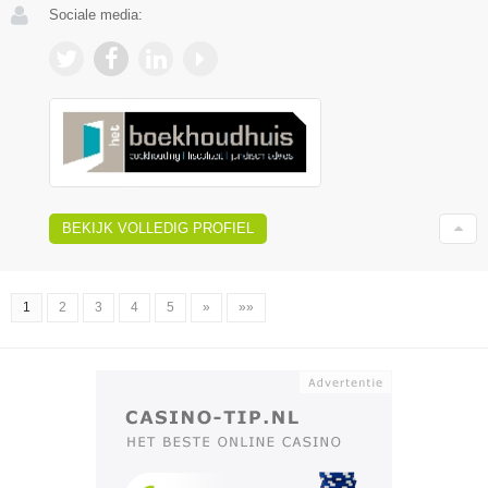
Sociale media:
BEKIJK VOLLEDIG PROFIEL
1
2
3
4
5
»
»»