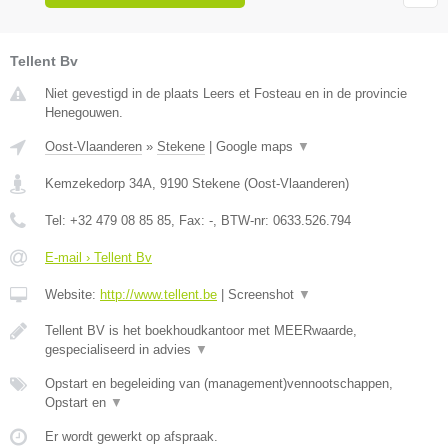
Tellent Bv
Niet gevestigd in de plaats Leers et Fosteau en in de provincie
Henegouwen.
Oost-Vlaanderen
»
Stekene
|
Google maps
▼
Kemzekedorp 34A
,
9190
Stekene
(
Oost-Vlaanderen
)
Tel:
+32 479 08 85 85
, Fax:
-
, BTW-nr:
0633.526.794
E-mail › Tellent Bv
Website:
http://www.tellent.be
|
Screenshot
▼
Tellent BV is het boekhoudkantoor met MEERwaarde,
gespecialiseerd in advies
▼
Opstart en begeleiding van (management)vennootschappen,
Opstart en
▼
Er wordt gewerkt op afspraak.