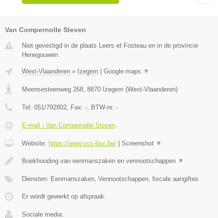
Van Compernolle Steven
Niet gevestigd in de plaats Leers et Fosteau en in de provincie
Henegouwen.
West-Vlaanderen
»
Izegem
|
Google maps
▼
Meensesteenweg 268
,
8870
Izegem
(
West-Vlaanderen
)
Tel:
051/792802
, Fax:
-
, BTW-nr:
-
E-mail › Van Compernolle Steven
Website:
https://www.vcs-fisc.be/
|
Screenshot
▼
Boekhouding van eenmanszaken en vennootschappen
▼
Diensten: Eenmanszaken, Vennootschappen, fiscale aangiftes
Er wordt gewerkt op afspraak.
Sociale media: