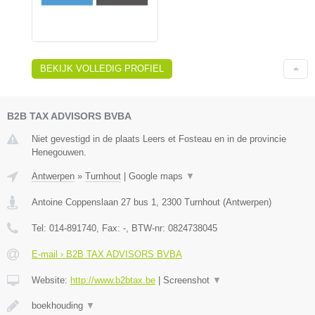
BEKIJK VOLLEDIG PROFIEL
B2B TAX ADVISORS BVBA
Niet gevestigd in de plaats Leers et Fosteau en in de provincie
Henegouwen.
Antwerpen
»
Turnhout
|
Google maps
▼
Antoine Coppenslaan 27 bus 1
,
2300
Turnhout
(
Antwerpen
)
Tel:
014-891740
, Fax:
-
, BTW-nr:
0824738045
E-mail › B2B TAX ADVISORS BVBA
Website:
http://www.b2btax.be
|
Screenshot
▼
boekhouding
▼