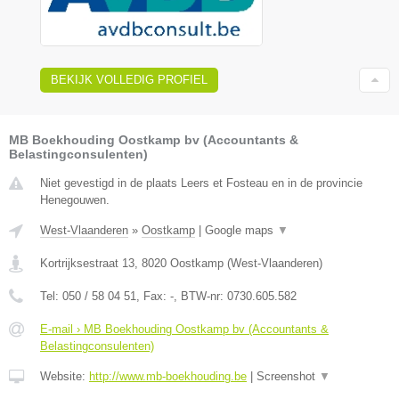
BEKIJK VOLLEDIG PROFIEL
MB Boekhouding Oostkamp bv (Accountants &
Belastingconsulenten)
Niet gevestigd in de plaats Leers et Fosteau en in de provincie
Henegouwen.
West-Vlaanderen
»
Oostkamp
|
Google maps
▼
Kortrijksestraat 13
,
8020
Oostkamp
(
West-Vlaanderen
)
Tel:
050 / 58 04 51
, Fax:
-
, BTW-nr:
0730.605.582
E-mail › MB Boekhouding Oostkamp bv (Accountants &
Belastingconsulenten)
Website:
http://www.mb-boekhouding.be
|
Screenshot
▼