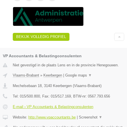
BEKIJK VOLLEDIG PROFIEL
VP Accountants & Belastingconsulenten
Niet gevestigd in de plaats Lens en in de provincie Henegouwen.
Vlaams-Brabant
»
Keerbergen
|
Google maps
▼
Mechelsebaan 18
,
3140
Keerbergen
(
Vlaams-Brabant
)
Tel:
015/500.800
, Fax:
015/517.169
, BTW-nr:
0567.793.656
E-mail › VP Accountants & Belastingconsulenten
Website:
http://www.vpaccountants.be
|
Screenshot
▼