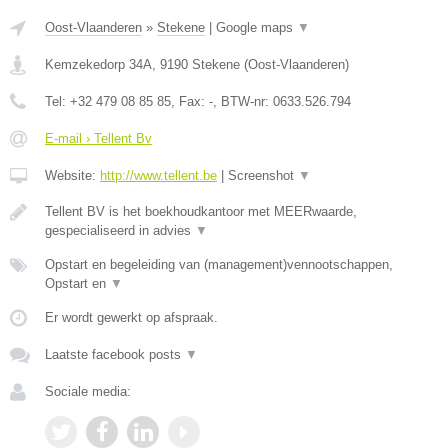
Oost-Vlaanderen
»
Stekene
|
Google maps
▼
Kemzekedorp 34A
,
9190
Stekene
(
Oost-Vlaanderen
)
Tel:
+32 479 08 85 85
, Fax:
-
, BTW-nr:
0633.526.794
E-mail › Tellent Bv
Website:
http://www.tellent.be
|
Screenshot
▼
Tellent BV is het boekhoudkantoor met MEERwaarde,
gespecialiseerd in advies
▼
Opstart en begeleiding van (management)vennootschappen,
Opstart en
▼
Er wordt gewerkt op afspraak.
Laatste facebook posts
▼
Sociale media: