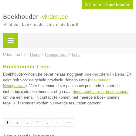
Ik ben een
boekhouder
Boekhouder
-vinden.be
Vind een boekhouder bij u in de buurt!
U bent nu hier:
Home
»
Henegouwen
»
Lens
Boekhouder Lens
Boekhouder-vinden.be bevat helaas nog geen
boekhouders in Lens
. Dit
geldt ook voor de gehele provincie Henegouwen (
boekhouder
Henegouwen
). Voer bovenaan deze pagina uw postcode in voor de
dichtstbijzijnde boekhouders of ga naar
direct contact met boekhouders
om via één e-mail in contact te komen met meerdere boekhouders
tegelijk. Hieronder worden nu overige resultaten getoond.
1
2
3
4
5
»
»»