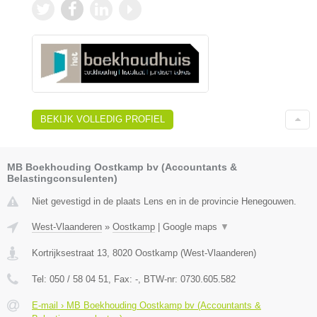
BEKIJK VOLLEDIG PROFIEL
MB Boekhouding Oostkamp bv (Accountants &
Belastingconsulenten)
Niet gevestigd in de plaats Lens en in de provincie Henegouwen.
West-Vlaanderen
»
Oostkamp
|
Google maps
▼
Kortrijksestraat 13
,
8020
Oostkamp
(
West-Vlaanderen
)
Tel:
050 / 58 04 51
, Fax:
-
, BTW-nr:
0730.605.582
E-mail › MB Boekhouding Oostkamp bv (Accountants &