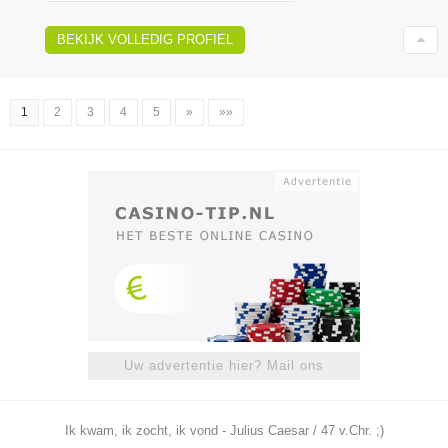
BEKIJK VOLLEDIG PROFIEL
1
2
3
4
5
»
»»
Uw advertentie hier? Mail ons
Ik kwam, ik zocht, ik vond - Julius Caesar / 47 v.Chr. ;)