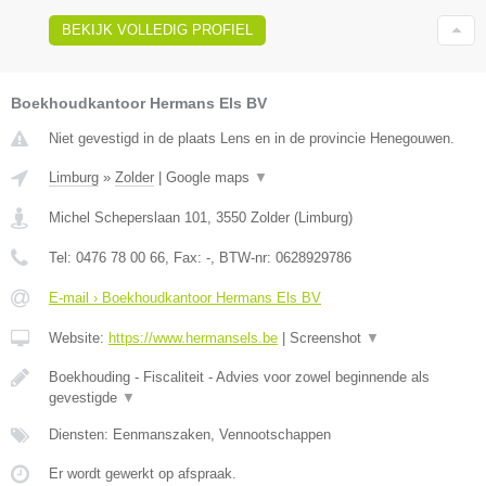
BEKIJK VOLLEDIG PROFIEL
Boekhoudkantoor Hermans Els BV
Niet gevestigd in de plaats Lens en in de provincie Henegouwen.
Limburg
»
Zolder
|
Google maps
▼
Michel Scheperslaan 101
,
3550
Zolder
(
Limburg
)
Tel:
0476 78 00 66
, Fax:
-
, BTW-nr:
0628929786
E-mail › Boekhoudkantoor Hermans Els BV
Website:
https://www.hermansels.be
|
Screenshot
▼
Boekhouding - Fiscaliteit - Advies voor zowel beginnende als
gevestigde
▼
Diensten: Eenmanszaken, Vennootschappen
Er wordt gewerkt op afspraak.