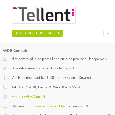
BEKIJK VOLLEDIG PROFIEL
AVDB Consult
Niet gevestigd in de plaats Lens en in de provincie Henegouwen.
Brussels-Gewest
»
Jette
|
Google maps
▼
Van Bortonnestraat 57
,
1090
Jette
(
Brussels-Gewest
)
Tel:
0495719318
, Fax:
-
, BTW-nr:
0670972754
E-mail › AVDB Consult
Website:
http://www.avdbconsult.be
|
Screenshot
▼