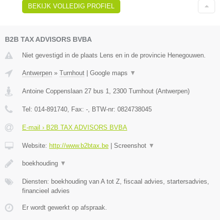
BEKIJK VOLLEDIG PROFIEL
B2B TAX ADVISORS BVBA
Niet gevestigd in de plaats Lens en in de provincie Henegouwen.
Antwerpen
»
Turnhout
|
Google maps
▼
Antoine Coppenslaan 27 bus 1
,
2300
Turnhout
(
Antwerpen
)
Tel:
014-891740
, Fax:
-
, BTW-nr:
0824738045
E-mail › B2B TAX ADVISORS BVBA
Website:
http://www.b2btax.be
|
Screenshot
▼
boekhouding
▼
Diensten: boekhouding van A tot Z, fiscaal advies, startersadvies,
financieel advies
Er wordt gewerkt op afspraak.