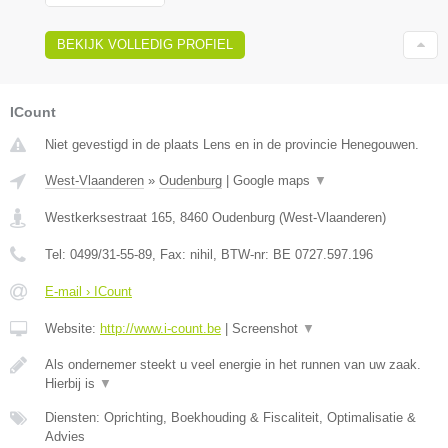
BEKIJK VOLLEDIG PROFIEL
ICount
Niet gevestigd in de plaats Lens en in de provincie Henegouwen.
West-Vlaanderen
»
Oudenburg
|
Google maps
▼
Westkerksestraat 165
,
8460
Oudenburg
(
West-Vlaanderen
)
Tel:
0499/31-55-89
, Fax:
nihil
, BTW-nr:
BE 0727.597.196
E-mail › ICount
Website:
http://www.i-count.be
|
Screenshot
▼
Als ondernemer steekt u veel energie in het runnen van uw zaak.
Hierbij is
▼
Diensten: Oprichting, Boekhouding & Fiscaliteit, Optimalisatie &
Advies