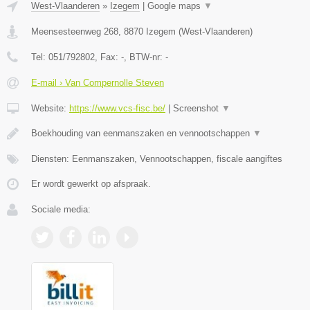
West-Vlaanderen
»
Izegem
|
Google maps
▼
Meensesteenweg 268
,
8870
Izegem
(
West-Vlaanderen
)
Tel:
051/792802
, Fax:
-
, BTW-nr:
-
E-mail › Van Compernolle Steven
Website:
https://www.vcs-fisc.be/
|
Screenshot
▼
Boekhouding van eenmanszaken en vennootschappen
▼
Diensten: Eenmanszaken, Vennootschappen, fiscale aangiftes
Er wordt gewerkt op afspraak.
Sociale media: