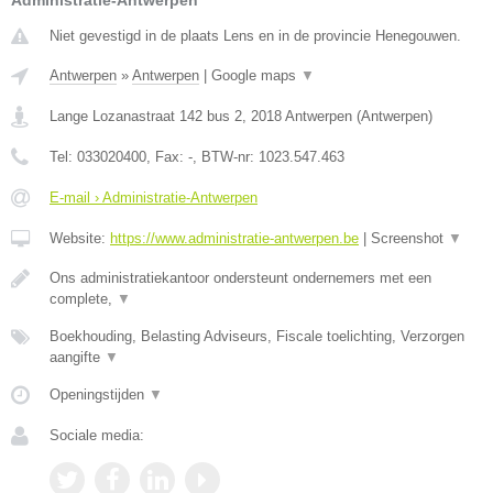
Administratie-Antwerpen
Niet gevestigd in de plaats Lens en in de provincie Henegouwen.
Antwerpen
»
Antwerpen
|
Google maps
▼
Lange Lozanastraat 142 bus 2
,
2018
Antwerpen
(
Antwerpen
)
Tel:
033020400
, Fax:
-
, BTW-nr:
1023.547.463
E-mail › Administratie-Antwerpen
Website:
https://www.administratie-antwerpen.be
|
Screenshot
▼
Ons administratiekantoor ondersteunt ondernemers met een
complete,
▼
Boekhouding, Belasting Adviseurs, Fiscale toelichting, Verzorgen
aangifte
▼
Openingstijden
▼
Sociale media: