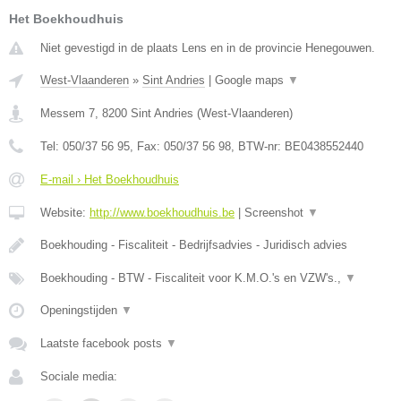
Het Boekhoudhuis
Niet gevestigd in de plaats Lens en in de provincie Henegouwen.
West-Vlaanderen
»
Sint Andries
|
Google maps
▼
Messem 7
,
8200
Sint Andries
(
West-Vlaanderen
)
Tel:
050/37 56 95
, Fax:
050/37 56 98
, BTW-nr:
BE0438552440
E-mail › Het Boekhoudhuis
Website:
http://www.boekhoudhuis.be
|
Screenshot
▼
Boekhouding - Fiscaliteit - Bedrijfsadvies - Juridisch advies
Boekhouding - BTW - Fiscaliteit voor K.M.O.'s en VZW's.,
▼
Openingstijden
▼
Laatste facebook posts
▼
Sociale media: