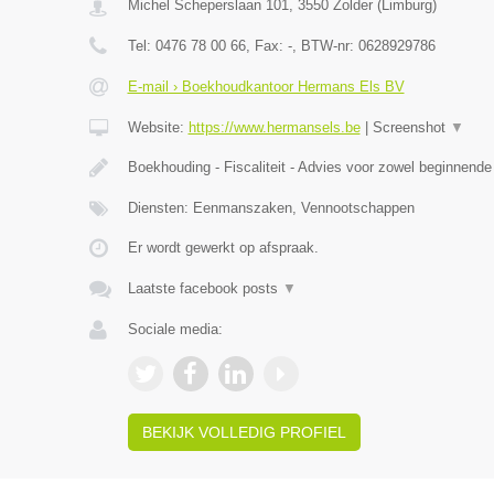
Michel Scheperslaan 101
,
3550
Zolder
(
Limburg
)
Tel:
0476 78 00 66
, Fax:
-
, BTW-nr:
0628929786
E-mail › Boekhoudkantoor Hermans Els BV
Website:
https://www.hermansels.be
|
Screenshot
▼
Boekhouding - Fiscaliteit - Advies voor zowel beginnend
Diensten: Eenmanszaken, Vennootschappen
Er wordt gewerkt op afspraak.
Laatste facebook posts
▼
Sociale media:
BEKIJK VOLLEDIG PROFIEL