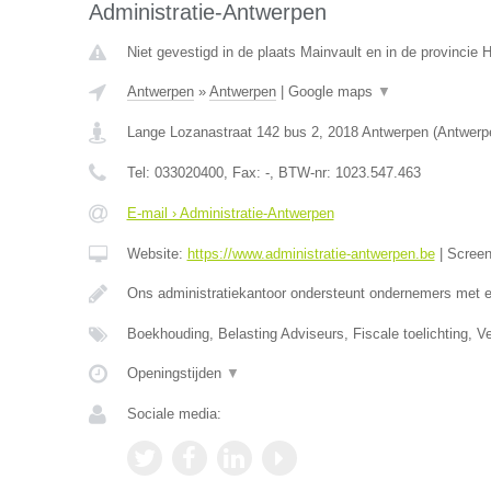
Administratie-Antwerpen
Niet gevestigd in de plaats Mainvault en in de provincie
Antwerpen
»
Antwerpen
|
Google maps
▼
Lange Lozanastraat 142 bus 2
,
2018
Antwerpen
(
Antwerp
Tel:
033020400
, Fax:
-
, BTW-nr:
1023.547.463
E-mail › Administratie-Antwerpen
Website:
https://www.administratie-antwerpen.be
|
Scree
Ons administratiekantoor ondersteunt ondernemers met 
Boekhouding, Belasting Adviseurs, Fiscale toelichting, V
Openingstijden
▼
Sociale media: