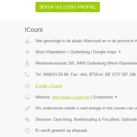
BEKIJK VOLLEDIG PROFIEL
ICount
Niet gevestigd in de plaats Mainvault en in de provincie
West-Vlaanderen
»
Oudenburg
|
Google maps
▼
Westkerksestraat 165
,
8460
Oudenburg
(
West-Vlaandere
Tel:
0499/31-55-89
, Fax:
nihil
, BTW-nr:
BE 0727.597.196
E-mail › ICount
Website:
http://www.i-count.be
|
Screenshot
▼
Als ondernemer steekt u veel energie in het runnen van u
Diensten: Oprichting, Boekhouding & Fiscaliteit, Optimali
Er wordt gewerkt op afspraak.