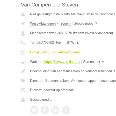
Van Compernolle Steven
Niet gevestigd in de plaats Mainvault en in de provincie
West-Vlaanderen
»
Izegem
|
Google maps
▼
Meensesteenweg 268
,
8870
Izegem
(
West-Vlaanderen
)
Tel:
051/792802
, Fax:
-
, BTW-nr:
-
E-mail › Van Compernolle Steven
Website:
https://www.vcs-fisc.be/
|
Screenshot
▼
Boekhouding van eenmanszaken en vennootschappen
Diensten: Eenmanszaken, Vennootschappen, fiscale aang
Er wordt gewerkt op afspraak.
Sociale media: