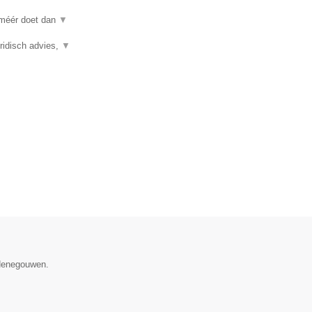
 méér doet dan
▼
ridisch advies,
▼
 Henegouwen.