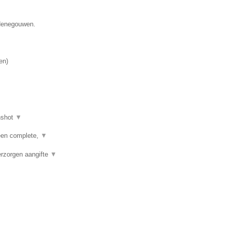
 Henegouwen.
en
)
nshot
▼
een complete,
▼
erzorgen aangifte
▼