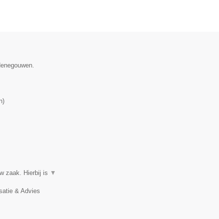
 Henegouwen.
n
)
w zaak. Hierbij is
▼
satie & Advies