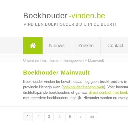
Boekhouder
-vinden.be
VIND EEN BOEKHOUDER BIJ U IN DE BUURT!
Nieuws
Zoeken
Contact
U bent nu hier:
Home
»
Henegouwen
»
Mainvault
Boekhouder Mainvault
Boekhouder-vinden.be bevat helaas nog geen
boekhouders in
provincie Henegouwen (
boekhouder Henegouwen
). Voer boven
dichtstbijzijnde boekhouders of ga naar
direct contact met boe
met meerdere boekhouders tegelijk. Hieronder worden nu overig
1
2
3
4
5
»
»»