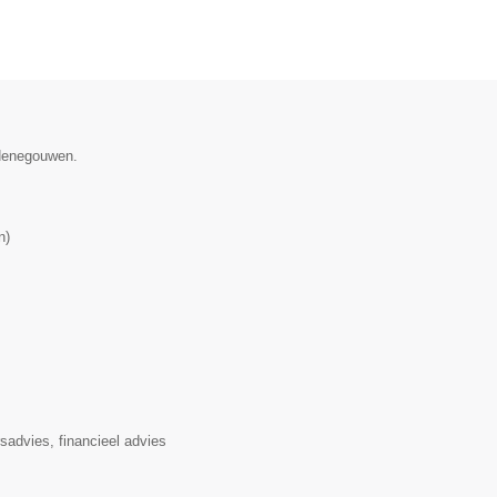
 Henegouwen.
n
)
rsadvies, financieel advies