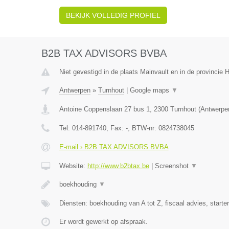
BEKIJK VOLLEDIG PROFIEL
B2B TAX ADVISORS BVBA
Niet gevestigd in de plaats Mainvault en in de provincie
Antwerpen
»
Turnhout
|
Google maps
▼
Antoine Coppenslaan 27 bus 1
,
2300
Turnhout
(
Antwerpe
Tel:
014-891740
, Fax:
-
, BTW-nr:
0824738045
E-mail › B2B TAX ADVISORS BVBA
Website:
http://www.b2btax.be
|
Screenshot
▼
boekhouding
▼
Diensten: boekhouding van A tot Z, fiscaal advies, starte
Er wordt gewerkt op afspraak.