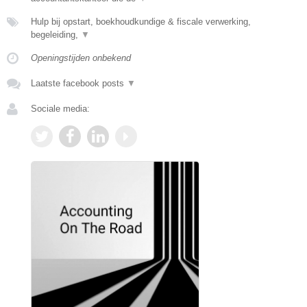
Hulp bij opstart, boekhoudkundige & fiscale verwerking,
begeleiding,
▼
Openingstijden onbekend
Laatste facebook posts
▼
Sociale media: