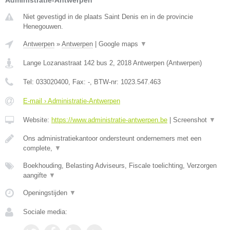
Administratie-Antwerpen
Niet gevestigd in de plaats Saint Denis en in de provincie
Henegouwen.
Antwerpen
»
Antwerpen
|
Google maps
▼
Lange Lozanastraat 142 bus 2
,
2018
Antwerpen
(
Antwerpen
)
Tel:
033020400
, Fax:
-
, BTW-nr:
1023.547.463
E-mail › Administratie-Antwerpen
Website:
https://www.administratie-antwerpen.be
|
Screenshot
▼
Ons administratiekantoor ondersteunt ondernemers met een
complete,
▼
Boekhouding, Belasting Adviseurs, Fiscale toelichting, Verzorgen
aangifte
▼
Openingstijden
▼
Sociale media: