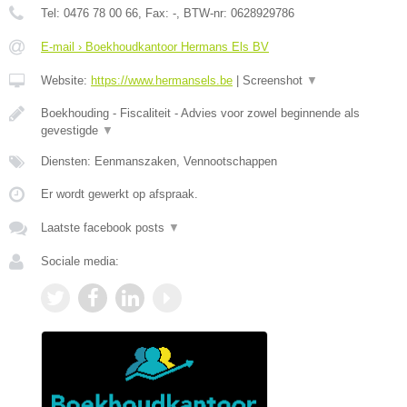
Tel:
0476 78 00 66
, Fax:
-
, BTW-nr:
0628929786
E-mail › Boekhoudkantoor Hermans Els BV
Website:
https://www.hermansels.be
|
Screenshot
▼
Boekhouding - Fiscaliteit - Advies voor zowel beginnende als
gevestigde
▼
Diensten: Eenmanszaken, Vennootschappen
Er wordt gewerkt op afspraak.
Laatste facebook posts
▼
Sociale media: