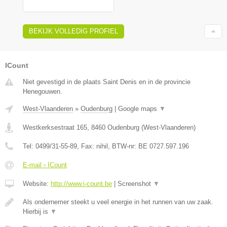
BEKIJK VOLLEDIG PROFIEL
ICount
Niet gevestigd in de plaats Saint Denis en in de provincie
Henegouwen.
West-Vlaanderen
»
Oudenburg
|
Google maps
▼
Westkerksestraat 165
,
8460
Oudenburg
(
West-Vlaanderen
)
Tel:
0499/31-55-89
, Fax:
nihil
, BTW-nr:
BE 0727.597.196
E-mail › ICount
Website:
http://www.i-count.be
|
Screenshot
▼
Als ondernemer steekt u veel energie in het runnen van uw zaak.
Hierbij is
▼