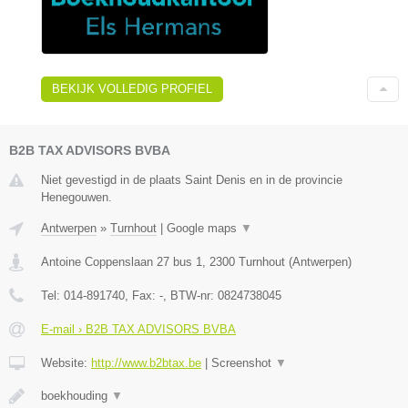
BEKIJK VOLLEDIG PROFIEL
B2B TAX ADVISORS BVBA
Niet gevestigd in de plaats Saint Denis en in de provincie
Henegouwen.
Antwerpen
»
Turnhout
|
Google maps
▼
Antoine Coppenslaan 27 bus 1
,
2300
Turnhout
(
Antwerpen
)
Tel:
014-891740
, Fax:
-
, BTW-nr:
0824738045
E-mail › B2B TAX ADVISORS BVBA
Website:
http://www.b2btax.be
|
Screenshot
▼
boekhouding
▼