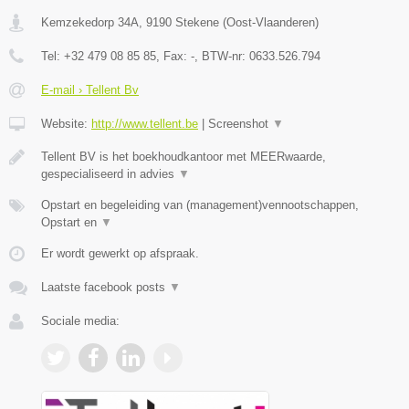
Kemzekedorp 34A
,
9190
Stekene
(
Oost-Vlaanderen
)
Tel:
+32 479 08 85 85
, Fax:
-
, BTW-nr:
0633.526.794
E-mail › Tellent Bv
Website:
http://www.tellent.be
|
Screenshot
▼
Tellent BV is het boekhoudkantoor met MEERwaarde,
gespecialiseerd in advies
▼
Opstart en begeleiding van (management)vennootschappen,
Opstart en
▼
Er wordt gewerkt op afspraak.
Laatste facebook posts
▼
Sociale media: