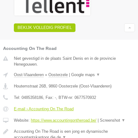
BEKIJK VOLLEDIG PROFIEL
Accounting On The Road
Niet gevestigd in de plaats Saint Denis en in de provincie
Henegouwen.
Oost-Vlaanderen
»
Oosterzele
|
Google maps
▼
Houtemstraat 26B
,
9860
Oosterzele
(
Oost-Vlaanderen
)
Tel:
0485358186
, Fax:
-
, BTW-nr:
0677570932
E-mail › Accounting On The Road
Website:
https://www.accountingontheroad.be/
|
Screenshot
▼
Accounting On The Road is een jong en dynamische
accountantskantoor die de
▼