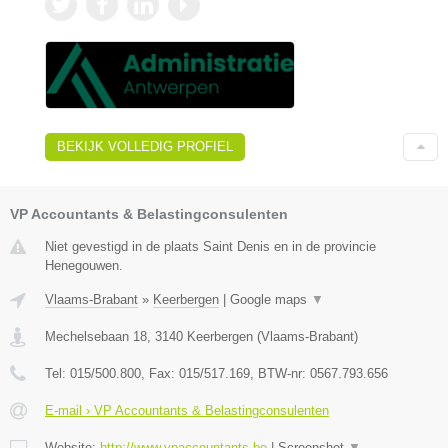
BEKIJK VOLLEDIG PROFIEL
VP Accountants & Belastingconsulenten
Niet gevestigd in de plaats Saint Denis en in de provincie
Henegouwen.
Vlaams-Brabant
»
Keerbergen
|
Google maps
▼
Mechelsebaan 18
,
3140
Keerbergen
(
Vlaams-Brabant
)
Tel:
015/500.800
, Fax:
015/517.169
, BTW-nr:
0567.793.656
E-mail › VP Accountants & Belastingconsulenten
Website:
http://www.vpaccountants.be
|
Screenshot
▼