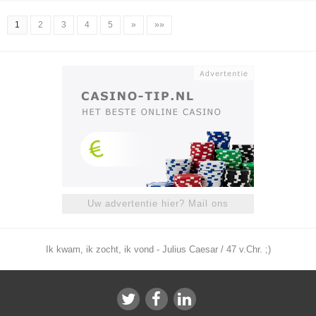
1
2
3
4
5
»
»»
Uw advertentie hier? Mail ons
Ik kwam, ik zocht, ik vond - Julius Caesar / 47 v.Chr. ;)