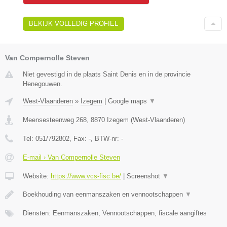
BEKIJK VOLLEDIG PROFIEL
Van Compernolle Steven
Niet gevestigd in de plaats Saint Denis en in de provincie
Henegouwen.
West-Vlaanderen
»
Izegem
|
Google maps
▼
Meensesteenweg 268
,
8870
Izegem
(
West-Vlaanderen
)
Tel:
051/792802
, Fax:
-
, BTW-nr:
-
E-mail › Van Compernolle Steven
Website:
https://www.vcs-fisc.be/
|
Screenshot
▼
Boekhouding van eenmanszaken en vennootschappen
▼
Diensten: Eenmanszaken, Vennootschappen, fiscale aangiftes