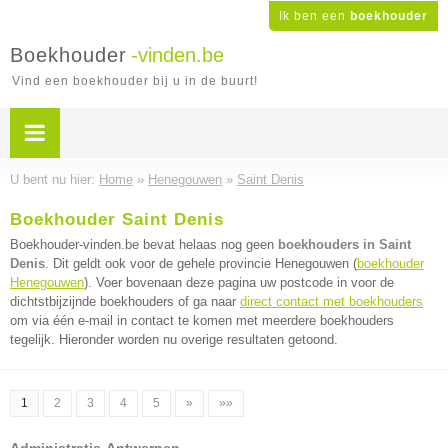
Ik ben een
boekhouder
Boekhouder
-vinden.be
Vind een boekhouder bij u in de buurt!
U bent nu hier:
Home
»
Henegouwen
»
Saint Denis
Boekhouder Saint Denis
Boekhouder-vinden.be bevat helaas nog geen
boekhouders in Saint
Denis
. Dit geldt ook voor de gehele provincie Henegouwen (
boekhouder
Henegouwen
). Voer bovenaan deze pagina uw postcode in voor de
dichtstbijzijnde boekhouders of ga naar
direct contact met boekhouders
om via één e-mail in contact te komen met meerdere boekhouders
tegelijk. Hieronder worden nu overige resultaten getoond.
1
2
3
4
5
»
»»