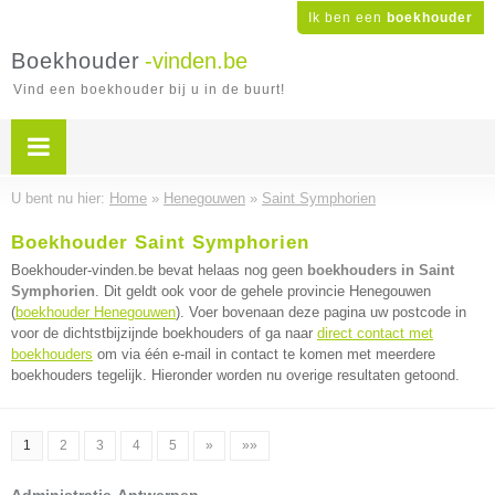
Ik ben een
boekhouder
Boekhouder
-vinden.be
Vind een boekhouder bij u in de buurt!
U bent nu hier:
Home
»
Henegouwen
»
Saint Symphorien
Boekhouder Saint Symphorien
Boekhouder-vinden.be bevat helaas nog geen
boekhouders in Saint
Symphorien
. Dit geldt ook voor de gehele provincie Henegouwen
(
boekhouder Henegouwen
). Voer bovenaan deze pagina uw postcode in
voor de dichtstbijzijnde boekhouders of ga naar
direct contact met
boekhouders
om via één e-mail in contact te komen met meerdere
boekhouders tegelijk. Hieronder worden nu overige resultaten getoond.
1
2
3
4
5
»
»»