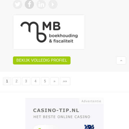
BEKIJK VOLLEDIG PROFIEL
1
2
3
4
5
»
»»