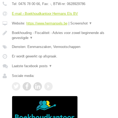
Tel:
0476 78 00 66
, Fax:
-
, BTW-nr:
0628929786
E-mail › Boekhoudkantoor Hermans Els BV
Website:
https://www.hermansels.be
|
Screenshot
▼
Boekhouding - Fiscaliteit - Advies voor zowel beginnende als
gevestigde
▼
Diensten: Eenmanszaken, Vennootschappen
Er wordt gewerkt op afspraak.
Laatste facebook posts
▼
Sociale media: