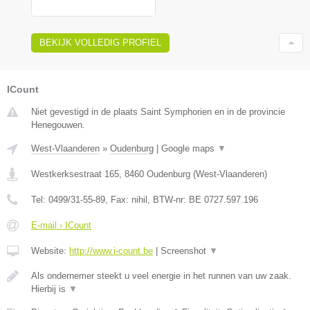
BEKIJK VOLLEDIG PROFIEL
ICount
Niet gevestigd in de plaats Saint Symphorien en in de provincie
Henegouwen.
West-Vlaanderen
»
Oudenburg
|
Google maps
▼
Westkerksestraat 165
,
8460
Oudenburg
(
West-Vlaanderen
)
Tel:
0499/31-55-89
, Fax:
nihil
, BTW-nr:
BE 0727.597.196
E-mail › ICount
Website:
http://www.i-count.be
|
Screenshot
▼
Als ondernemer steekt u veel energie in het runnen van uw zaak.
Hierbij is
▼