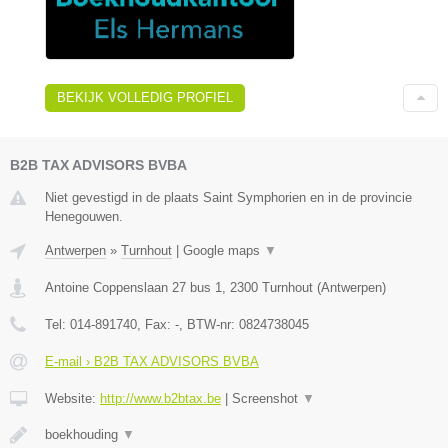
BEKIJK VOLLEDIG PROFIEL
B2B TAX ADVISORS BVBA
Niet gevestigd in de plaats Saint Symphorien en in de provincie
Henegouwen.
Antwerpen
»
Turnhout
|
Google maps
▼
Antoine Coppenslaan 27 bus 1
,
2300
Turnhout
(
Antwerpen
)
Tel:
014-891740
, Fax:
-
, BTW-nr:
0824738045
E-mail › B2B TAX ADVISORS BVBA
Website:
http://www.b2btax.be
|
Screenshot
▼
boekhouding
▼