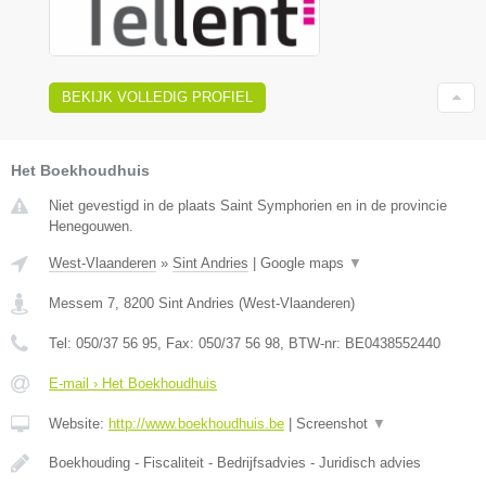
BEKIJK VOLLEDIG PROFIEL
Het Boekhoudhuis
Niet gevestigd in de plaats Saint Symphorien en in de provincie
Henegouwen.
West-Vlaanderen
»
Sint Andries
|
Google maps
▼
Messem 7
,
8200
Sint Andries
(
West-Vlaanderen
)
Tel:
050/37 56 95
, Fax:
050/37 56 98
, BTW-nr:
BE0438552440
E-mail › Het Boekhoudhuis
Website:
http://www.boekhoudhuis.be
|
Screenshot
▼
Boekhouding - Fiscaliteit - Bedrijfsadvies - Juridisch advies