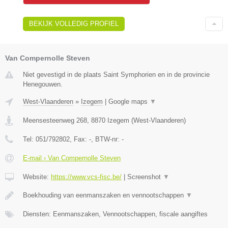
BEKIJK VOLLEDIG PROFIEL
Van Compernolle Steven
Niet gevestigd in de plaats Saint Symphorien en in de provincie
Henegouwen.
West-Vlaanderen
»
Izegem
|
Google maps
▼
Meensesteenweg 268
,
8870
Izegem
(
West-Vlaanderen
)
Tel:
051/792802
, Fax:
-
, BTW-nr:
-
E-mail › Van Compernolle Steven
Website:
https://www.vcs-fisc.be/
|
Screenshot
▼
Boekhouding van eenmanszaken en vennootschappen
▼
Diensten: Eenmanszaken, Vennootschappen, fiscale aangiftes