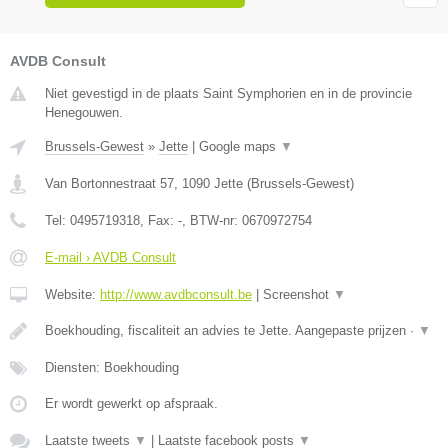
AVDB Consult
Niet gevestigd in de plaats Saint Symphorien en in de provincie
Henegouwen.
Brussels-Gewest
»
Jette
|
Google maps
▼
Van Bortonnestraat 57
,
1090
Jette
(
Brussels-Gewest
)
Tel:
0495719318
, Fax:
-
, BTW-nr:
0670972754
E-mail › AVDB Consult
Website:
http://www.avdbconsult.be
|
Screenshot
▼
Boekhouding, fiscaliteit an advies te Jette. Aangepaste prijzen ·
▼
Diensten: Boekhouding
Er wordt gewerkt op afspraak.
Laatste tweets
▼
|
Laatste facebook posts
▼