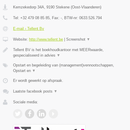
Kemzekedorp 34A
,
9190
Stekene
(
Oost-Vlaanderen
)
Tel:
+32 479 08 85 85
, Fax:
-
, BTW-nr:
0633.526.794
E-mail › Tellent Bv
Website:
http://www.tellent.be
|
Screenshot
▼
Tellent BV is het boekhoudkantoor met MEERwaarde,
gespecialiseerd in advies
▼
Opstart en begeleiding van (management)vennootschappen,
Opstart en
▼
Er wordt gewerkt op afspraak.
Laatste facebook posts
▼
Sociale media: