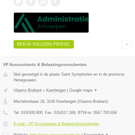
BEKIJK VOLLEDIG PROFIEL
VP Accountants & Belastingconsulenten
Niet gevestigd in de plaats Saint Symphorien en in de provincie
Henegouwen.
Vlaams-Brabant
»
Keerbergen
|
Google maps
▼
Mechelsebaan 18
,
3140
Keerbergen
(
Vlaams-Brabant
)
Tel:
015/500.800
, Fax:
015/517.169
, BTW-nr:
0567.793.656
E-mail › VP Accountants & Belastingconsulenten
Website:
http://www.vpaccountants.be
|
Screenshot
▼