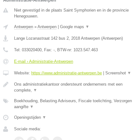
Administratie-Antwerpen
Niet gevestigd in de plaats Saint Symphorien en in de provincie
Henegouwen.
Antwerpen
»
Antwerpen
|
Google maps
▼
Lange Lozanastraat 142 bus 2
,
2018
Antwerpen
(
Antwerpen
)
Tel:
033020400
, Fax:
-
, BTW-nr:
1023.547.463
E-mail › Administratie-Antwerpen
Website:
https://www.administratie-antwerpen.be
|
Screenshot
▼
Ons administratiekantoor ondersteunt ondernemers met een
complete,
▼
Boekhouding, Belasting Adviseurs, Fiscale toelichting, Verzorgen
aangifte
▼
Openingstijden
▼
Sociale media: