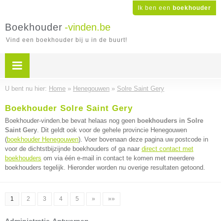
Ik ben een
boekhouder
Boekhouder
-vinden.be
Vind een boekhouder bij u in de buurt!
U bent nu hier:
Home
»
Henegouwen
»
Solre Saint Gery
Boekhouder Solre Saint Gery
Boekhouder-vinden.be bevat helaas nog geen
boekhouders in Solre
Saint Gery
. Dit geldt ook voor de gehele provincie Henegouwen
(
boekhouder Henegouwen
). Voer bovenaan deze pagina uw postcode in
voor de dichtstbijzijnde boekhouders of ga naar
direct contact met
boekhouders
om via één e-mail in contact te komen met meerdere
boekhouders tegelijk. Hieronder worden nu overige resultaten getoond.
1
2
3
4
5
»
»»