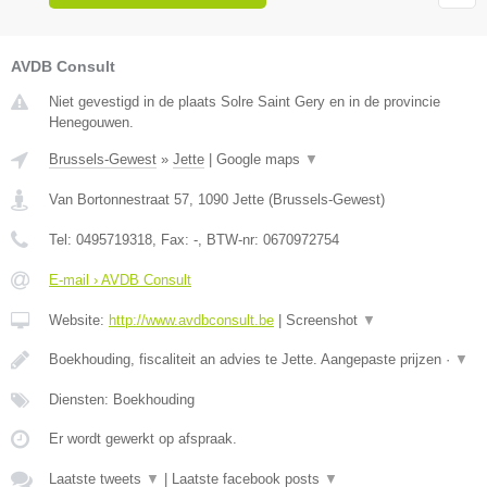
AVDB Consult
Niet gevestigd in de plaats Solre Saint Gery en in de provincie
Henegouwen.
Brussels-Gewest
»
Jette
|
Google maps
▼
Van Bortonnestraat 57
,
1090
Jette
(
Brussels-Gewest
)
Tel:
0495719318
, Fax:
-
, BTW-nr:
0670972754
E-mail › AVDB Consult
Website:
http://www.avdbconsult.be
|
Screenshot
▼
Boekhouding, fiscaliteit an advies te Jette. Aangepaste prijzen ·
▼
Diensten: Boekhouding
Er wordt gewerkt op afspraak.
Laatste tweets
▼
|
Laatste facebook posts
▼