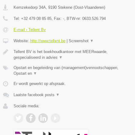
Kemzekedorp 34A
,
9190
Stekene
(
Oost-Vlaanderen
)
Tel:
+32 479 08 85 85
, Fax:
-
, BTW-nr:
0633.526.794
E-mail › Tellent Bv
Website:
http://www.tellent.be
|
Screenshot
▼
Tellent BV is het boekhoudkantoor met MEERwaarde,
gespecialiseerd in advies
▼
Opstart en begeleiding van (management)vennootschappen,
Opstart en
▼
Er wordt gewerkt op afspraak.
Laatste facebook posts
▼
Sociale media: