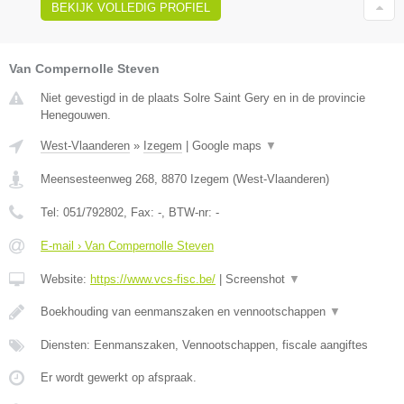
BEKIJK VOLLEDIG PROFIEL
Van Compernolle Steven
Niet gevestigd in de plaats Solre Saint Gery en in de provincie
Henegouwen.
West-Vlaanderen
»
Izegem
|
Google maps
▼
Meensesteenweg 268
,
8870
Izegem
(
West-Vlaanderen
)
Tel:
051/792802
, Fax:
-
, BTW-nr:
-
E-mail › Van Compernolle Steven
Website:
https://www.vcs-fisc.be/
|
Screenshot
▼
Boekhouding van eenmanszaken en vennootschappen
▼
Diensten: Eenmanszaken, Vennootschappen, fiscale aangiftes
Er wordt gewerkt op afspraak.