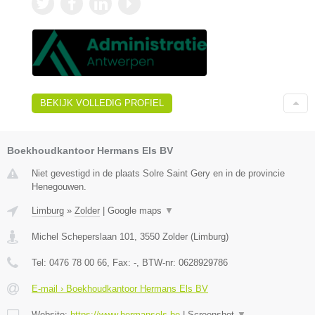
BEKIJK VOLLEDIG PROFIEL
Boekhoudkantoor Hermans Els BV
Niet gevestigd in de plaats Solre Saint Gery en in de provincie
Henegouwen.
Limburg
»
Zolder
|
Google maps
▼
Michel Scheperslaan 101
,
3550
Zolder
(
Limburg
)
Tel:
0476 78 00 66
, Fax:
-
, BTW-nr:
0628929786
E-mail › Boekhoudkantoor Hermans Els BV
Website:
https://www.hermansels.be
|
Screenshot
▼