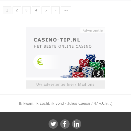
1
2
3
4
5
»
»»
Uw advertentie hier? Mail ons
Ik kwam, ik zocht, ik vond - Julius Caesar / 47 v.Chr. ;)