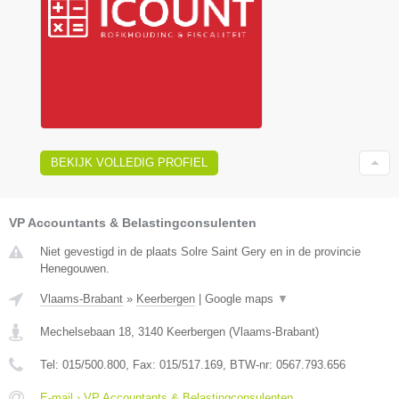
BEKIJK VOLLEDIG PROFIEL
VP Accountants & Belastingconsulenten
Niet gevestigd in de plaats Solre Saint Gery en in de provincie
Henegouwen.
Vlaams-Brabant
»
Keerbergen
|
Google maps
▼
Mechelsebaan 18
,
3140
Keerbergen
(
Vlaams-Brabant
)
Tel:
015/500.800
, Fax:
015/517.169
, BTW-nr:
0567.793.656
E-mail › VP Accountants & Belastingconsulenten