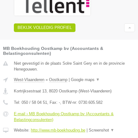
BEKIJK VOLLEDIG PROFIEL
MB Boekhouding Oostkamp bv (Accountants &
Belastingconsulenten)
Niet gevestigd in de plaats Solre Saint Gery en in de provincie
Henegouwen.
West-Vlaanderen
»
Oostkamp
|
Google maps
▼
Kortrijksestraat 13
,
8020
Oostkamp
(
West-Vlaanderen
)
Tel:
050 / 58 04 51
, Fax:
-
, BTW-nr:
0730.605.582
E-mail › MB Boekhouding Oostkamp bv (Accountants &
Belastingconsulenten)
Website:
http://www.mb-boekhouding.be
|
Screenshot
▼