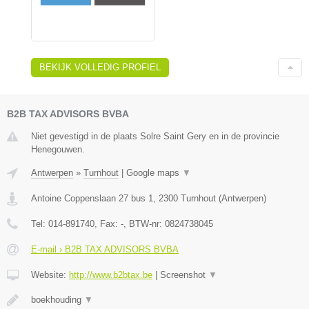
BEKIJK VOLLEDIG PROFIEL
B2B TAX ADVISORS BVBA
Niet gevestigd in de plaats Solre Saint Gery en in de provincie
Henegouwen.
Antwerpen
»
Turnhout
|
Google maps
▼
Antoine Coppenslaan 27 bus 1
,
2300
Turnhout
(
Antwerpen
)
Tel:
014-891740
, Fax:
-
, BTW-nr:
0824738045
E-mail › B2B TAX ADVISORS BVBA
Website:
http://www.b2btax.be
|
Screenshot
▼
boekhouding
▼