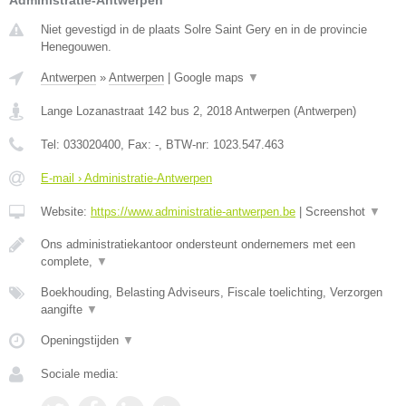
Administratie-Antwerpen
Niet gevestigd in de plaats Solre Saint Gery en in de provincie
Henegouwen.
Antwerpen
»
Antwerpen
|
Google maps
▼
Lange Lozanastraat 142 bus 2
,
2018
Antwerpen
(
Antwerpen
)
Tel:
033020400
, Fax:
-
, BTW-nr:
1023.547.463
E-mail › Administratie-Antwerpen
Website:
https://www.administratie-antwerpen.be
|
Screenshot
▼
Ons administratiekantoor ondersteunt ondernemers met een
complete,
▼
Boekhouding, Belasting Adviseurs, Fiscale toelichting, Verzorgen
aangifte
▼
Openingstijden
▼
Sociale media: