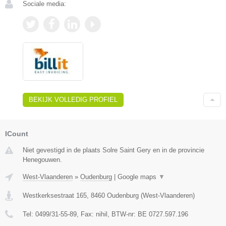
Sociale media:
BEKIJK VOLLEDIG PROFIEL
ICount
Niet gevestigd in de plaats Solre Saint Gery en in de provincie
Henegouwen.
West-Vlaanderen
»
Oudenburg
|
Google maps
▼
Westkerksestraat 165
,
8460
Oudenburg
(
West-Vlaanderen
)
Tel:
0499/31-55-89
, Fax:
nihil
, BTW-nr:
BE 0727.597.196