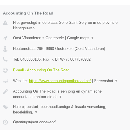
Accounting On The Road
Niet gevestigd in de plaats Solre Saint Gery en in de provincie
Henegouwen.
Oost-Vlaanderen
»
Oosterzele
|
Google maps
▼
Houtemstraat 26B
,
9860
Oosterzele
(
Oost-Vlaanderen
)
Tel:
0485358186
, Fax:
-
, BTW-nr:
0677570932
E-mail › Accounting On The Road
Website:
https://www.accountingontheroad.be/
|
Screenshot
▼
Accounting On The Road is een jong en dynamische
accountantskantoor die de
▼
Hulp bij opstart, boekhoudkundige & fiscale verwerking,
begeleiding,
▼
Openingstijden onbekend