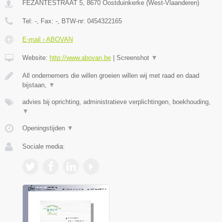
FEZANTESTRAAT 5
,
8670
Oostduinkerke
(
West-Vlaanderen
)
Tel:
-
, Fax:
-
, BTW-nr:
0454322165
E-mail › ABOVAN
Website:
http://www.abovan.be
|
Screenshot
▼
All ondernemers die willen groeien willen wij met raad en daad
bijstaan,
▼
advies bij oprichting, administratieve verplichtingen, boekhouding,
▼
Openingstijden
▼
Sociale media: