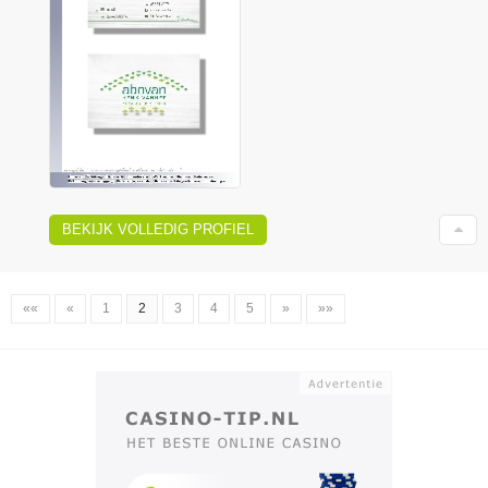
BEKIJK VOLLEDIG PROFIEL
««
«
1
2
3
4
5
»
»»