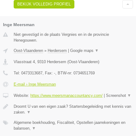
BEKIJK VOLLEDIG PROFIEL
Inge Meersman
Niet gevestigd in de plaats Vergnies en in de provincie
Henegouwen.
Oost-Vlaanderen
»
Herdersem
|
Google maps
▼
Vlasstraat 4
,
9310
Herdersem
(
Oost-Vlaanderen
)
Tel:
0473313687
, Fax:
-
, BTW-nr:
0734651769
E-mail › Inge Meersman
Website:
https://www.meersmanaccountancy.com/
|
Screenshot
▼
Droomt U van een eigen zaak? Startersbegeleiding met kennis van
zaken.
▼
Algemene boekhouding, Fiscaliteit, Opstellen jaarrekeningen en
balansen,
▼