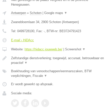
Henegouwen.
Antwerpen
»
Schoten
|
Google maps
▼
Zwanebloemlaan 34
,
2900
Schoten
(
Antwerpen
)
Tel:
0499728100
, Fax:
-
, BTW-nr:
BE0724791423
E-mail › HiDAcc
Website:
https://hidacc.jouwweb.be/
|
Screenshot
▼
Zelfstandige dienstverlening; toegewijd, accuraat, betrouwbaar en
proactief
▼
Boekhouding van venootschappen/eenmanszaken, BTW
verplichtingen, Fiscale
▼
Er wordt gewerkt op afspraak.
Sociale media: