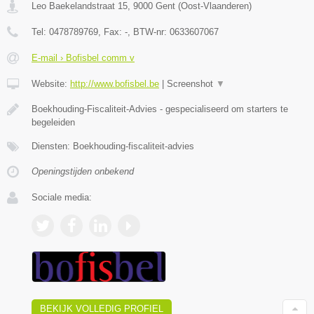
Leo Baekelandstraat 15
,
9000
Gent
(
Oost-Vlaanderen
)
Tel:
0478789769
, Fax:
-
, BTW-nr:
0633607067
E-mail › Bofisbel comm v
Website:
http://www.bofisbel.be
|
Screenshot
▼
Boekhouding-Fiscaliteit-Advies - gespecialiseerd om starters te
begeleiden
Diensten: Boekhouding-fiscaliteit-advies
Openingstijden onbekend
Sociale media:
BEKIJK VOLLEDIG PROFIEL