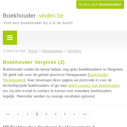
Ik ben een
boekhouder
Boekhouder
-vinden.be
Vind een boekhouder bij u in de buurt!
U bent nu hier:
Home
»
Henegouwen
»
Vergnies
Boekhouder Vergnies (2)
Boekhouder-vinden.be bevat helaas nog geen
boekhouders in Vergnies
.
Dit geldt ook voor de gehele provincie Henegouwen (
boekhouder
Henegouwen
). Voer bovenaan deze pagina uw postcode in voor de
dichtstbijzijnde boekhouders of ga naar
direct contact met boekhouders
om via één e-mail in contact te komen met meerdere boekhouders
tegelijk. Hieronder worden nu overige resultaten getoond.
««
«
1
2
3
4
5
»
»»