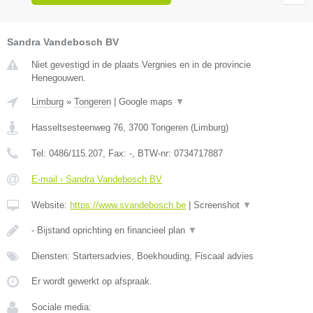
Sandra Vandebosch BV
Niet gevestigd in de plaats Vergnies en in de provincie
Henegouwen.
Limburg
»
Tongeren
|
Google maps
▼
Hasseltsesteenweg 76
,
3700
Tongeren
(
Limburg
)
Tel:
0486/115.207
, Fax:
-
, BTW-nr:
0734717887
E-mail › Sandra Vandebosch BV
Website:
https://www.svandebosch.be
|
Screenshot
▼
- Bijstand oprichting en financieel plan
▼
Diensten: Startersadvies, Boekhouding, Fiscaal advies
Er wordt gewerkt op afspraak.
Sociale media: