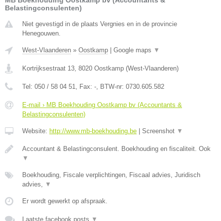
MB Boekhouding Oostkamp bv (Accountants &
Belastingconsulenten)
Niet gevestigd in de plaats Vergnies en in de provincie
Henegouwen.
West-Vlaanderen
»
Oostkamp
|
Google maps
▼
Kortrijksestraat 13
,
8020
Oostkamp
(
West-Vlaanderen
)
Tel:
050 / 58 04 51
, Fax:
-
, BTW-nr:
0730.605.582
E-mail › MB Boekhouding Oostkamp bv (Accountants &
Belastingconsulenten)
Website:
http://www.mb-boekhouding.be
|
Screenshot
▼
Accountant & Belastingconsulent. Boekhouding en fiscaliteit. Ook
▼
Boekhouding, Fiscale verplichtingen, Fiscaal advies, Juridisch
advies,
▼
Er wordt gewerkt op afspraak.
Laatste facebook posts
▼