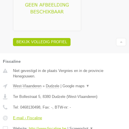
BEKIJK VOLLEDIG PROFIEL
Fiscaline
Niet gevestigd in de plaats Vergnies en in de provincie
Henegouwen.
West-Vlaanderen
»
Dudzele
|
Google maps
▼
Ter Bollestraat 5
,
8380
Dudzele
(
West-Vlaanderen
)
Tel:
0468130498
, Fax:
-
, BTW-nr:
-
E-mail › Fiscaline
Website:
http://www.fiscaline.be
|
Screenshot
▼