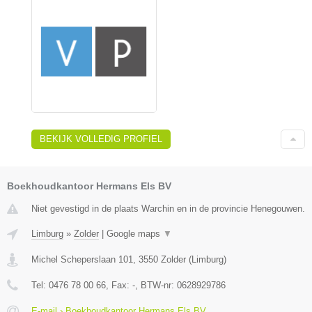
BEKIJK VOLLEDIG PROFIEL
Boekhoudkantoor Hermans Els BV
Niet gevestigd in de plaats Warchin en in de provincie Henegouwen.
Limburg
»
Zolder
|
Google maps
▼
Michel Scheperslaan 101
,
3550
Zolder
(
Limburg
)
Tel:
0476 78 00 66
, Fax:
-
, BTW-nr:
0628929786
E-mail › Boekhoudkantoor Hermans Els BV