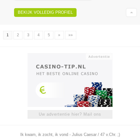
BEKIJK VOLLEDIG PROFIEL
1
2
3
4
5
»
»»
Uw advertentie hier? Mail ons
Ik kwam, ik zocht, ik vond - Julius Caesar / 47 v.Chr. ;)