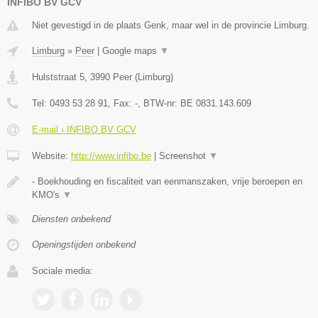
INFIBO BV GCV
Niet gevestigd in de plaats Genk, maar wel in de provincie Limburg.
Limburg
»
Peer
|
Google maps
▼
Hulststraat 5
,
3990
Peer
(
Limburg
)
Tel:
0493 53 28 91
, Fax:
-
, BTW-nr:
BE 0831.143.609
E-mail › INFIBO BV GCV
Website:
http://www.infibo.be
|
Screenshot
▼
- Boekhouding en fiscaliteit van eenmanszaken, vrije beroepen en
KMO's
▼
Diensten onbekend
Openingstijden onbekend
Sociale media: