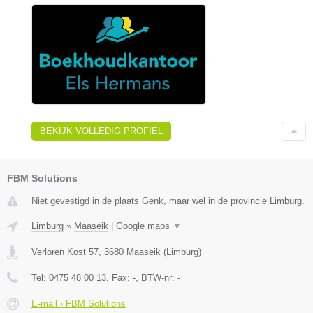
BEKIJK VOLLEDIG PROFIEL
FBM Solutions
Niet gevestigd in de plaats Genk, maar wel in de provincie Limburg.
Limburg
»
Maaseik
|
Google maps
▼
Verloren Kost 57
,
3680
Maaseik
(
Limburg
)
Tel:
0475 48 00 13
, Fax:
-
, BTW-nr:
-
E-mail › FBM Solutions