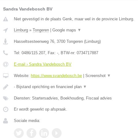
Sandra Vandebosch BV
Niet gevestigd in de plaats Genk, maar wel in de provincie Limburg.
Limburg
»
Tongeren
|
Google maps
▼
Hasseltsesteenweg 76
,
3700
Tongeren
(
Limburg
)
Tel:
0486/115.207
, Fax:
-
, BTW-nr:
0734717887
E-mail › Sandra Vandebosch BV
Website:
https://www.svandebosch.be
|
Screenshot
▼
- Bijstand oprichting en financieel plan
▼
Diensten: Startersadvies, Boekhouding, Fiscaal advies
Er wordt gewerkt op afspraak.
Sociale media: