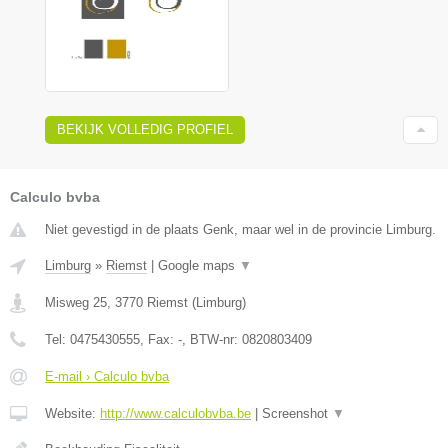
BEKIJK VOLLEDIG PROFIEL
Calculo bvba
Niet gevestigd in de plaats Genk, maar wel in de provincie Limburg.
Limburg
»
Riemst
|
Google maps
▼
Misweg 25
,
3770
Riemst
(
Limburg
)
Tel:
0475430555
, Fax:
-
, BTW-nr:
0820803409
E-mail › Calculo bvba
Website:
http://www.calculobvba.be
|
Screenshot
▼