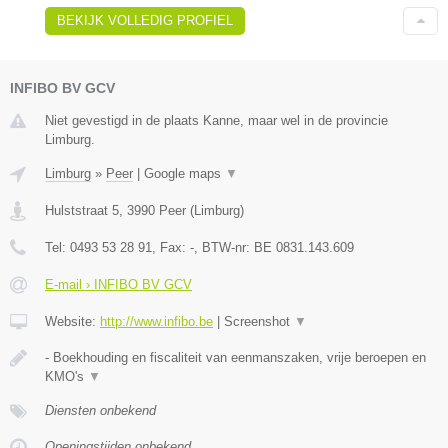
BEKIJK VOLLEDIG PROFIEL
INFIBO BV GCV
Niet gevestigd in de plaats Kanne, maar wel in de provincie
Limburg.
Limburg
»
Peer
|
Google maps
▼
Hulststraat 5
,
3990
Peer
(
Limburg
)
Tel:
0493 53 28 91
, Fax:
-
, BTW-nr:
BE 0831.143.609
E-mail › INFIBO BV GCV
Website:
http://www.infibo.be
|
Screenshot
▼
- Boekhouding en fiscaliteit van eenmanszaken, vrije beroepen en
KMO's
▼
Diensten onbekend
Openingstijden onbekend