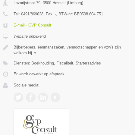
Lazarijstraat 79
,
3500
Hasselt
(
Limburg
)
Tel:
0491/869628
, Fax:
-
, BTW-nr:
BE0508.604.751
E-mail › GVP Consult
Website onbekend
Bijberoepers, éénmanszaken, vennootschappen en vzw's zijn
welkom bij
▼
Diensten: Boekhouding, Fiscaliteit, Startersadvies
Er wordt gewerkt op afspraak.
Sociale media: