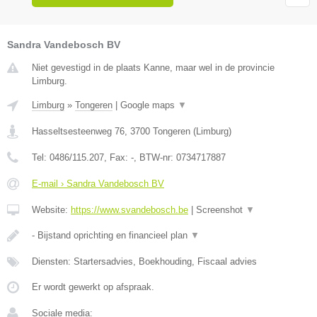
Sandra Vandebosch BV
Niet gevestigd in de plaats Kanne, maar wel in de provincie
Limburg.
Limburg
»
Tongeren
|
Google maps
▼
Hasseltsesteenweg 76
,
3700
Tongeren
(
Limburg
)
Tel:
0486/115.207
, Fax:
-
, BTW-nr:
0734717887
E-mail › Sandra Vandebosch BV
Website:
https://www.svandebosch.be
|
Screenshot
▼
- Bijstand oprichting en financieel plan
▼
Diensten: Startersadvies, Boekhouding, Fiscaal advies
Er wordt gewerkt op afspraak.
Sociale media: