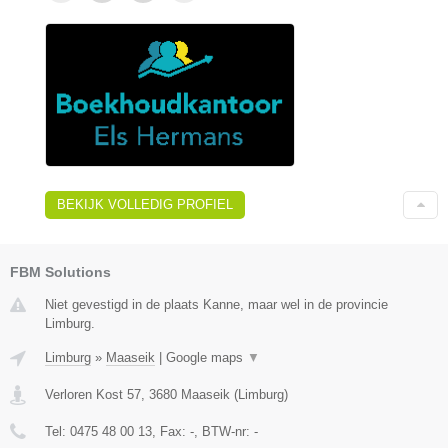
BEKIJK VOLLEDIG PROFIEL
FBM Solutions
Niet gevestigd in de plaats Kanne, maar wel in de provincie
Limburg.
Limburg
»
Maaseik
|
Google maps
▼
Verloren Kost 57
,
3680
Maaseik
(
Limburg
)
Tel:
0475 48 00 13
, Fax:
-
, BTW-nr:
-