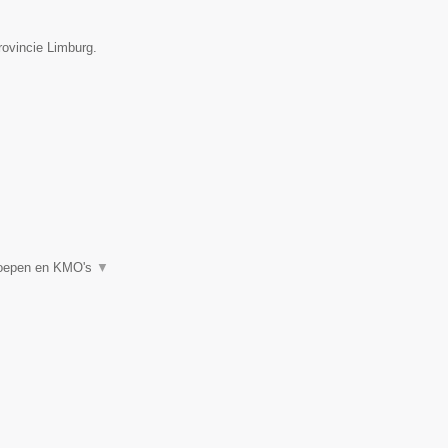
rovincie Limburg.
eroepen en KMO's
▼