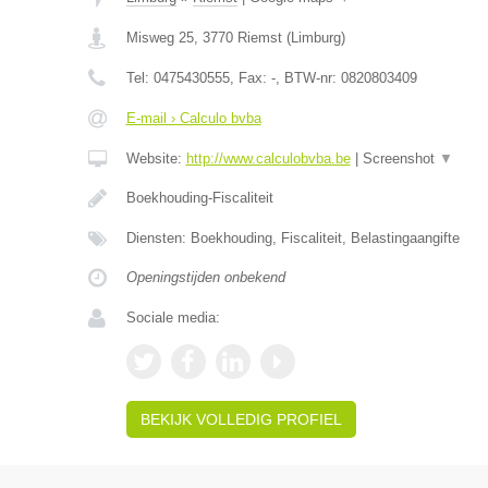
Misweg 25
,
3770
Riemst
(
Limburg
)
Tel:
0475430555
, Fax:
-
, BTW-nr:
0820803409
E-mail › Calculo bvba
Website:
http://www.calculobvba.be
|
Screenshot
▼
Boekhouding-Fiscaliteit
Diensten: Boekhouding, Fiscaliteit, Belastingaangifte
Openingstijden onbekend
Sociale media:
BEKIJK VOLLEDIG PROFIEL