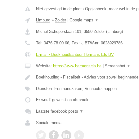
Niet gevestigd in de plaats Opglabbeek, maar wel in de p
Limburg
»
Zolder
|
Google maps
▼
Michel Scheperslaan 101
,
3550
Zolder
(
Limburg
)
Tel:
0476 78 00 66
, Fax:
-
, BTW-nr:
0628929786
E-mail › Boekhoudkantoor Hermans Els BV
Website:
https://www.hermansels.be
|
Screenshot
▼
Boekhouding - Fiscaliteit - Advies voor zowel beginnend
Diensten: Eenmanszaken, Vennootschappen
Er wordt gewerkt op afspraak.
Laatste facebook posts
▼
Sociale media: