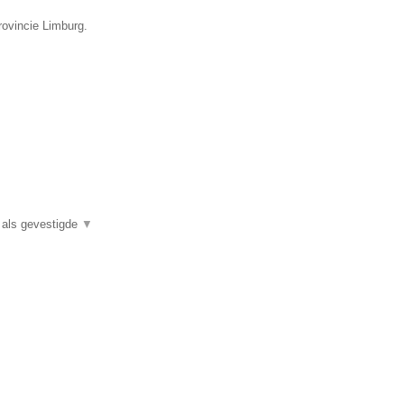
rovincie Limburg.
e als gevestigde
▼