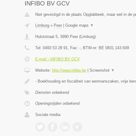
INFIBO BV GCV
Niet gevestigd in de plaats Opglabbeek, maar wel in de p
Limburg
»
Peer
|
Google maps
▼
Hulststraat 5
,
3990
Peer
(
Limburg
)
Tel:
0493 53 28 91
, Fax:
-
, BTW-nr:
BE 0831.143.609
E-mail › INFIBO BV GCV
Website:
http://www.infibo.be
|
Screenshot
▼
- Boekhouding en fiscaliteit van eenmanszaken, vrije b
Diensten onbekend
Openingstijden onbekend
Sociale media: