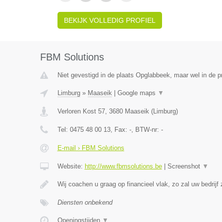
BEKIJK VOLLEDIG PROFIEL
FBM Solutions
Niet gevestigd in de plaats Opglabbeek, maar wel in de p
Limburg
»
Maaseik
|
Google maps
▼
Verloren Kost 57
,
3680
Maaseik
(
Limburg
)
Tel:
0475 48 00 13
, Fax:
-
, BTW-nr:
-
E-mail › FBM Solutions
Website:
http://www.fbmsolutions.be
|
Screenshot
▼
Wij coachen u graag op financieel vlak, zo zal uw bedrijf
Diensten onbekend
Openingstijden
▼