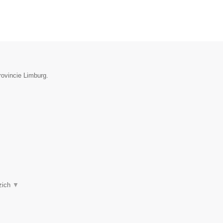
rovincie Limburg.
 zich
▼