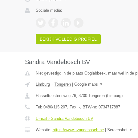
Sociale media:
BEKIJK VOLLEDIG PROFIEL
Sandra Vandebosch BV
Niet gevestigd in de plaats Opglabbeek, maar wel in de p
Limburg
»
Tongeren
|
Google maps
▼
Hasseltsesteenweg 76
,
3700
Tongeren
(
Limburg
)
Tel:
0486/115.207
, Fax:
-
, BTW-nr:
0734717887
E-mail › Sandra Vandebosch BV
Website:
https://www.svandebosch.be
|
Screenshot
▼