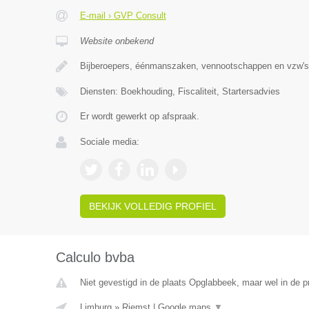
E-mail › GVP Consult
Website onbekend
Bijberoepers, éénmanszaken, vennootschappen en vzw's 
Diensten: Boekhouding, Fiscaliteit, Startersadvies
Er wordt gewerkt op afspraak.
Sociale media:
BEKIJK VOLLEDIG PROFIEL
Calculo bvba
Niet gevestigd in de plaats Opglabbeek, maar wel in de p
Limburg
»
Riemst
|
Google maps
▼