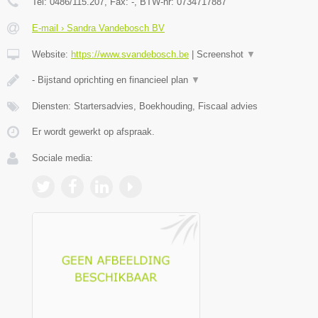
Tel:
0486/115.207
, Fax:
-
, BTW-nr:
0734717887
E-mail › Sandra Vandebosch BV
Website:
https://www.svandebosch.be
|
Screenshot
▼
- Bijstand oprichting en financieel plan
▼
Diensten: Startersadvies, Boekhouding, Fiscaal advies
Er wordt gewerkt op afspraak.
Sociale media: