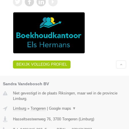
BEKIJK VOLLEDIG PROFIEL
Sandra Vandebosch BV
Niet gevestigd in de plaats Riksingen, maar wel in de provincie
Limburg.
Limburg
»
Tongeren
|
Google maps
▼
Hasseltsesteenweg 76
,
3700
Tongeren
(
Limburg
)