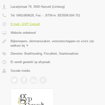
Lazarijstraat 79
,
3500
Hasselt
(
Limburg
)
Tel:
0491/869628
, Fax:
-
, BTW-nr:
BE0508.604.751
E-mail › GVP Consult
Website onbekend
Bijberoepers, éénmanszaken, vennootschappen en vzw's zijn
welkom bij
▼
Diensten: Boekhouding, Fiscaliteit, Startersadvies
Er wordt gewerkt op afspraak.
Sociale media: