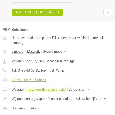
BEKIJK VOLLEDIG PROFIEL
FBM Solutions
Niet gevestigd in de plaats Riksingen, maar wel in de provincie
Limburg.
Limburg
»
Maaseik
|
Google maps
▼
Verloren Kost 57
,
3680
Maaseik
(
Limburg
)
Tel:
0475 48 00 13
, Fax:
-
, BTW-nr:
-
E-mail › FBM Solutions
Website:
http://www.fbmsolutions.be
|
Screenshot
▼
Wij coachen u graag op financieel vlak, zo zal uw bedrijf zich
▼
Diensten onbekend