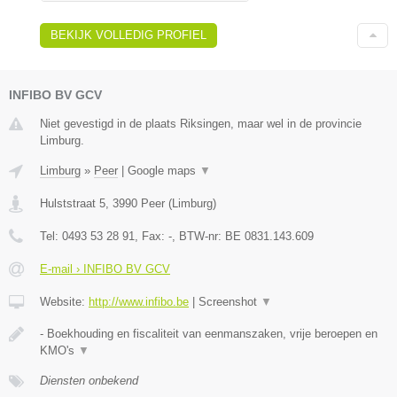
BEKIJK VOLLEDIG PROFIEL
INFIBO BV GCV
Niet gevestigd in de plaats Riksingen, maar wel in de provincie
Limburg.
Limburg
»
Peer
|
Google maps
▼
Hulststraat 5
,
3990
Peer
(
Limburg
)
Tel:
0493 53 28 91
, Fax:
-
, BTW-nr:
BE 0831.143.609
E-mail › INFIBO BV GCV
Website:
http://www.infibo.be
|
Screenshot
▼
- Boekhouding en fiscaliteit van eenmanszaken, vrije beroepen en
KMO's
▼
Diensten onbekend