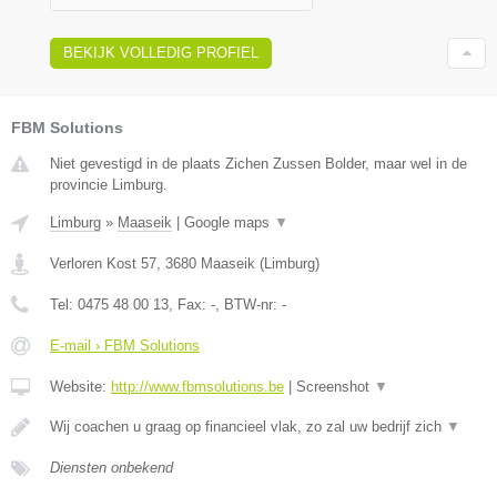
BEKIJK VOLLEDIG PROFIEL
FBM Solutions
Niet gevestigd in de plaats Zichen Zussen Bolder, maar wel in de
provincie Limburg.
Limburg
»
Maaseik
|
Google maps
▼
Verloren Kost 57
,
3680
Maaseik
(
Limburg
)
Tel:
0475 48 00 13
, Fax:
-
, BTW-nr:
-
E-mail › FBM Solutions
Website:
http://www.fbmsolutions.be
|
Screenshot
▼
Wij coachen u graag op financieel vlak, zo zal uw bedrijf zich
▼
Diensten onbekend