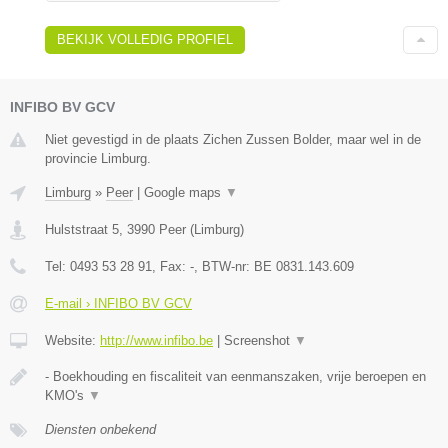
BEKIJK VOLLEDIG PROFIEL
INFIBO BV GCV
Niet gevestigd in de plaats Zichen Zussen Bolder, maar wel in de
provincie Limburg.
Limburg
»
Peer
|
Google maps
▼
Hulststraat 5
,
3990
Peer
(
Limburg
)
Tel:
0493 53 28 91
, Fax:
-
, BTW-nr:
BE 0831.143.609
E-mail › INFIBO BV GCV
Website:
http://www.infibo.be
|
Screenshot
▼
- Boekhouding en fiscaliteit van eenmanszaken, vrije beroepen en
KMO's
▼
Diensten onbekend