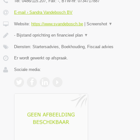
Tel:
0486/115.207
, Fax:
-
, BTW-nr:
0734717887
E-mail › Sandra Vandebosch BV
Website:
https://www.svandebosch.be
|
Screenshot
▼
- Bijstand oprichting en financieel plan
▼
Diensten: Startersadvies, Boekhouding, Fiscaal advies
Er wordt gewerkt op afspraak.
Sociale media: