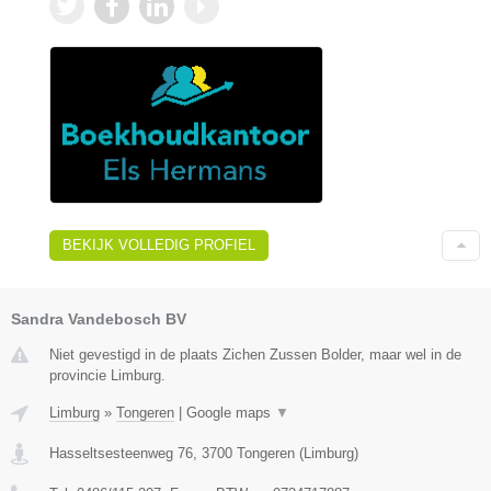
BEKIJK VOLLEDIG PROFIEL
Sandra Vandebosch BV
Niet gevestigd in de plaats Zichen Zussen Bolder, maar wel in de
provincie Limburg.
Limburg
»
Tongeren
|
Google maps
▼
Hasseltsesteenweg 76
,
3700
Tongeren
(
Limburg
)