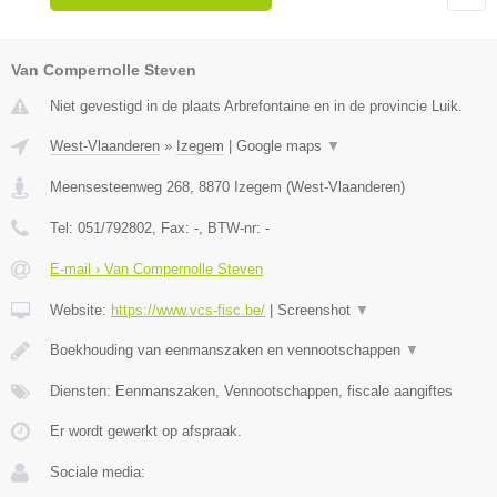
Van Compernolle Steven
Niet gevestigd in de plaats Arbrefontaine en in de provincie Luik.
West-Vlaanderen
»
Izegem
|
Google maps
▼
Meensesteenweg 268
,
8870
Izegem
(
West-Vlaanderen
)
Tel:
051/792802
, Fax:
-
, BTW-nr:
-
E-mail › Van Compernolle Steven
Website:
https://www.vcs-fisc.be/
|
Screenshot
▼
Boekhouding van eenmanszaken en vennootschappen
▼
Diensten: Eenmanszaken, Vennootschappen, fiscale aangiftes
Er wordt gewerkt op afspraak.
Sociale media: