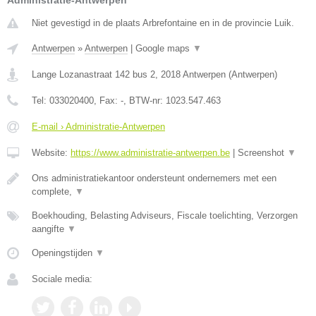
Administratie-Antwerpen
Niet gevestigd in de plaats Arbrefontaine en in de provincie Luik.
Antwerpen
»
Antwerpen
|
Google maps
▼
Lange Lozanastraat 142 bus 2
,
2018
Antwerpen
(
Antwerpen
)
Tel:
033020400
, Fax:
-
, BTW-nr:
1023.547.463
E-mail › Administratie-Antwerpen
Website:
https://www.administratie-antwerpen.be
|
Screenshot
▼
Ons administratiekantoor ondersteunt ondernemers met een
complete,
▼
Boekhouding, Belasting Adviseurs, Fiscale toelichting, Verzorgen
aangifte
▼
Openingstijden
▼
Sociale media: