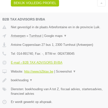
BEKIJK VOLLEDIG PROFIEL
B2B TAX ADVISORS BVBA
Niet gevestigd in de plaats Arbrefontaine en in de provincie Luik.
Antwerpen
»
Turnhout
|
Google maps
▼
Antoine Coppenslaan 27 bus 1
,
2300
Turnhout
(
Antwerpen
)
Tel:
014-891740
, Fax:
-
, BTW-nr:
0824738045
E-mail › B2B TAX ADVISORS BVBA
Website:
http://www.b2btax.be
|
Screenshot
▼
boekhouding
▼
Diensten: boekhouding van A tot Z, fiscaal advies, startersadvies,
financieel advies
Er wordt gewerkt op afspraak.