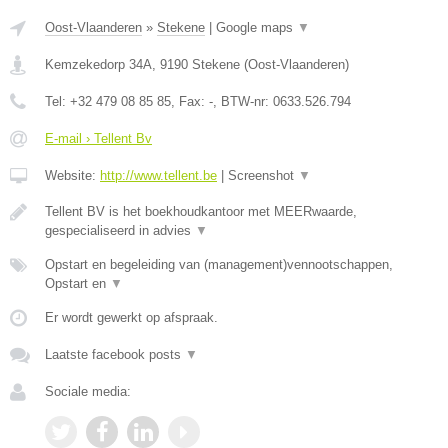
Oost-Vlaanderen
»
Stekene
|
Google maps
▼
Kemzekedorp 34A
,
9190
Stekene
(
Oost-Vlaanderen
)
Tel:
+32 479 08 85 85
, Fax:
-
, BTW-nr:
0633.526.794
E-mail › Tellent Bv
Website:
http://www.tellent.be
|
Screenshot
▼
Tellent BV is het boekhoudkantoor met MEERwaarde,
gespecialiseerd in advies
▼
Opstart en begeleiding van (management)vennootschappen,
Opstart en
▼
Er wordt gewerkt op afspraak.
Laatste facebook posts
▼
Sociale media: