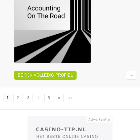
BEKIJK VOLLEDIG PROFIEL
1
2
3
4
5
»
»»