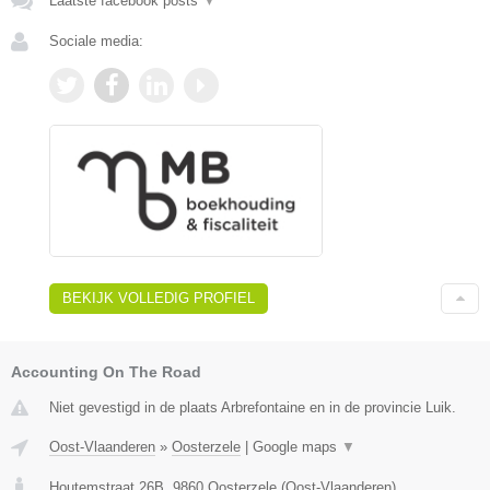
Laatste facebook posts
▼
Sociale media:
BEKIJK VOLLEDIG PROFIEL
Accounting On The Road
Niet gevestigd in de plaats Arbrefontaine en in de provincie Luik.
Oost-Vlaanderen
»
Oosterzele
|
Google maps
▼
Houtemstraat 26B
,
9860
Oosterzele
(
Oost-Vlaanderen
)