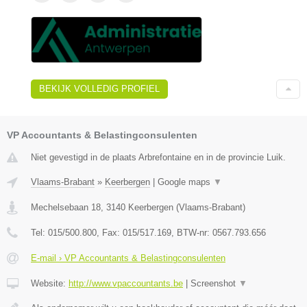
BEKIJK VOLLEDIG PROFIEL
VP Accountants & Belastingconsulenten
Niet gevestigd in de plaats Arbrefontaine en in de provincie Luik.
Vlaams-Brabant
»
Keerbergen
|
Google maps
▼
Mechelsebaan 18
,
3140
Keerbergen
(
Vlaams-Brabant
)
Tel:
015/500.800
, Fax:
015/517.169
, BTW-nr:
0567.793.656
E-mail › VP Accountants & Belastingconsulenten
Website:
http://www.vpaccountants.be
|
Screenshot
▼