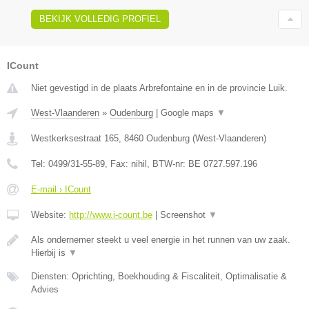
BEKIJK VOLLEDIG PROFIEL
ICount
Niet gevestigd in de plaats Arbrefontaine en in de provincie Luik.
West-Vlaanderen
»
Oudenburg
|
Google maps
▼
Westkerksestraat 165
,
8460
Oudenburg
(
West-Vlaanderen
)
Tel:
0499/31-55-89
, Fax:
nihil
, BTW-nr:
BE 0727.597.196
E-mail › ICount
Website:
http://www.i-count.be
|
Screenshot
▼
Als ondernemer steekt u veel energie in het runnen van uw zaak.
Hierbij is
▼
Diensten: Oprichting, Boekhouding & Fiscaliteit, Optimalisatie &
Advies