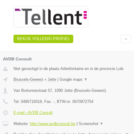
BEKIJK VOLLEDIG PROFIEL
AVDB Consult
Niet gevestigd in de plaats Arbrefontaine en in de provincie Luik.
Brussels-Gewest
»
Jette
|
Google maps
▼
Van Bortonnestraat 57
,
1090
Jette
(
Brussels-Gewest
)
Tel:
0495719318
, Fax:
-
, BTW-nr:
0670972754
E-mail › AVDB Consult
Website:
http://www.avdbconsult.be
|
Screenshot
▼