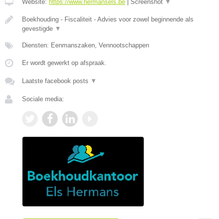
Website:
https://www.hermansels.be
|
Screenshot
▼
Boekhouding - Fiscaliteit - Advies voor zowel beginnende als
gevestigde
▼
Diensten: Eenmanszaken, Vennootschappen
Er wordt gewerkt op afspraak.
Laatste facebook posts
▼
Sociale media: