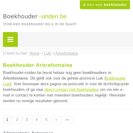
Ik ben een
boekhouder
Boekhouder
-vinden.be
Vind een boekhouder bij u in de buurt!
U bent nu hier:
Home
»
Luik
»
Arbrefontaine
Boekhouder Arbrefontaine
Boekhouder-vinden.be bevat helaas nog geen
boekhouders in
Arbrefontaine
. Dit geldt ook voor de gehele provincie Luik (
boekhouder
Luik
). Voer bovenaan deze pagina uw postcode in voor de dichtstbijzijnde
boekhouders of ga naar
direct contact met boekhouders
om via één e-
mail in contact te komen met meerdere boekhouders tegelijk. Hieronder
worden nu overige resultaten getoond.
1
2
3
4
5
»
»»