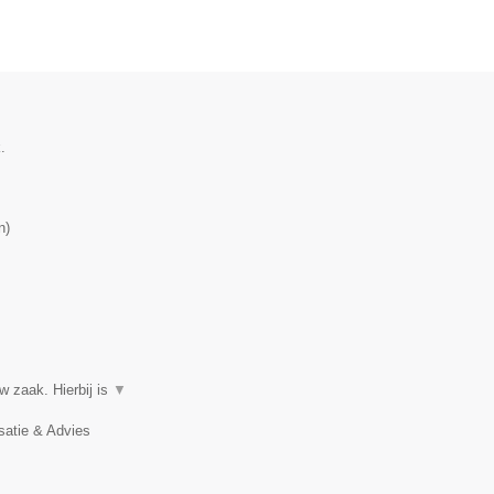
.
n
)
w zaak. Hierbij is
▼
satie & Advies