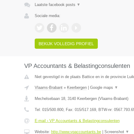
Laatste facebook posts
▼
Sociale media:
BEKIJK VOLLEDIG PROFIEL
VP Accountants & Belastingconsulenten
Niet gevestigd in de plaats Battice en in de provincie Luik
Vlaams-Brabant
»
Keerbergen
|
Google maps
▼
Mechelsebaan 18
,
3140
Keerbergen
(
Vlaams-Brabant
)
Tel:
015/500.800
, Fax:
015/517.169
, BTW-nr:
0567.793.6
E-mail › VP Accountants & Belastingconsulenten
Website:
http://www.vpaccountants.be
|
Screenshot
▼