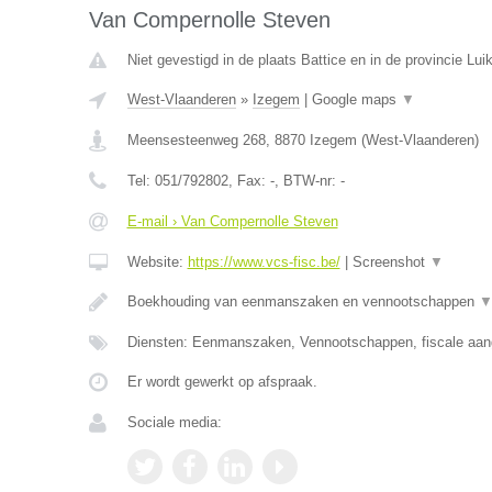
Van Compernolle Steven
Niet gevestigd in de plaats Battice en in de provincie Luik
West-Vlaanderen
»
Izegem
|
Google maps
▼
Meensesteenweg 268
,
8870
Izegem
(
West-Vlaanderen
)
Tel:
051/792802
, Fax:
-
, BTW-nr:
-
E-mail › Van Compernolle Steven
Website:
https://www.vcs-fisc.be/
|
Screenshot
▼
Boekhouding van eenmanszaken en vennootschappen
Diensten: Eenmanszaken, Vennootschappen, fiscale aang
Er wordt gewerkt op afspraak.
Sociale media: