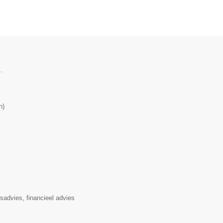
.
n
)
rsadvies, financieel advies