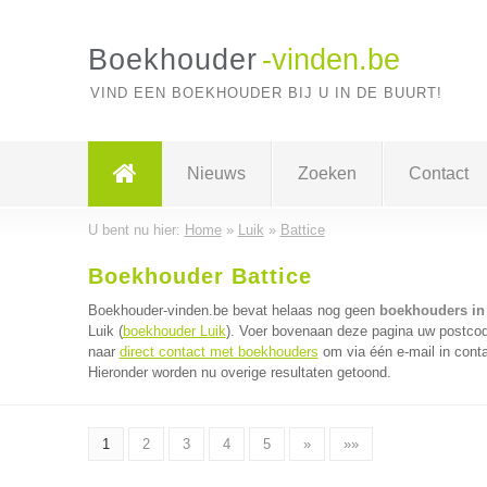
Boekhouder
-vinden.be
VIND EEN BOEKHOUDER BIJ U IN DE BUURT!
Nieuws
Zoeken
Contact
U bent nu hier:
Home
»
Luik
»
Battice
Boekhouder Battice
Boekhouder-vinden.be bevat helaas nog geen
boekhouders in 
Luik (
boekhouder Luik
). Voer bovenaan deze pagina uw postcode
naar
direct contact met boekhouders
om via één e-mail in cont
Hieronder worden nu overige resultaten getoond.
1
2
3
4
5
»
»»