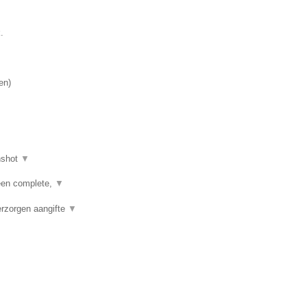
.
en
)
nshot
▼
een complete,
▼
erzorgen aangifte
▼