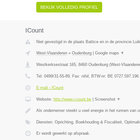
BEKIJK VOLLEDIG PROFIEL
ICount
Niet gevestigd in de plaats Battice en in de provincie Luik
West-Vlaanderen
»
Oudenburg
|
Google maps
▼
Westkerksestraat 165
,
8460
Oudenburg
(
West-Vlaandere
Tel:
0499/31-55-89
, Fax:
nihil
, BTW-nr:
BE 0727.597.196
E-mail › ICount
Website:
http://www.i-count.be
|
Screenshot
▼
Als ondernemer steekt u veel energie in het runnen van u
Diensten: Oprichting, Boekhouding & Fiscaliteit, Optimali
Er wordt gewerkt op afspraak.