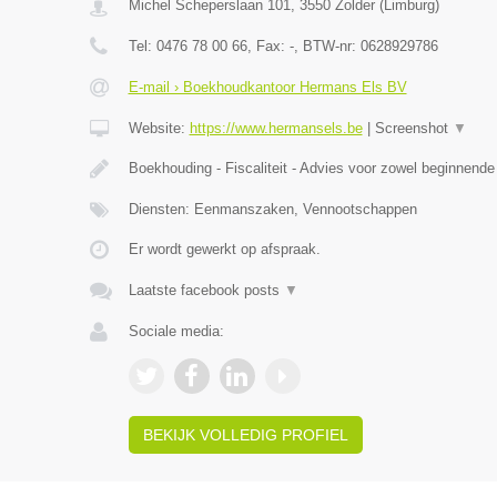
Michel Scheperslaan 101
,
3550
Zolder
(
Limburg
)
Tel:
0476 78 00 66
, Fax:
-
, BTW-nr:
0628929786
E-mail › Boekhoudkantoor Hermans Els BV
Website:
https://www.hermansels.be
|
Screenshot
▼
Boekhouding - Fiscaliteit - Advies voor zowel beginnend
Diensten: Eenmanszaken, Vennootschappen
Er wordt gewerkt op afspraak.
Laatste facebook posts
▼
Sociale media:
BEKIJK VOLLEDIG PROFIEL