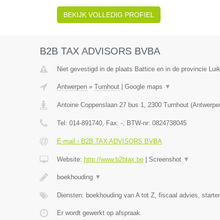
BEKIJK VOLLEDIG PROFIEL
B2B TAX ADVISORS BVBA
Niet gevestigd in de plaats Battice en in de provincie Luik
Antwerpen
»
Turnhout
|
Google maps
▼
Antoine Coppenslaan 27 bus 1
,
2300
Turnhout
(
Antwerpe
Tel:
014-891740
, Fax:
-
, BTW-nr:
0824738045
E-mail › B2B TAX ADVISORS BVBA
Website:
http://www.b2btax.be
|
Screenshot
▼
boekhouding
▼
Diensten: boekhouding van A tot Z, fiscaal advies, starte
Er wordt gewerkt op afspraak.