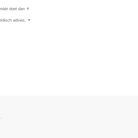
 méér doet dan
▼
ridisch advies,
▼
.