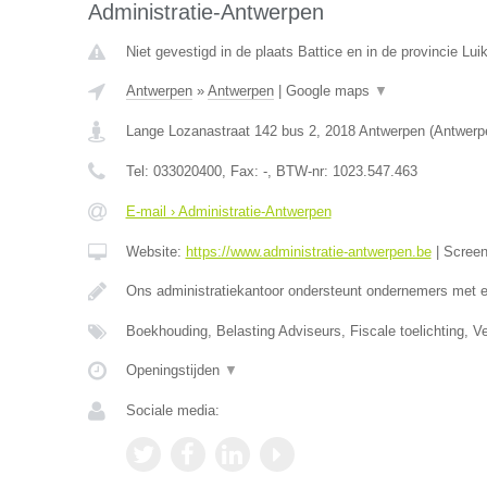
Administratie-Antwerpen
Niet gevestigd in de plaats Battice en in de provincie Luik
Antwerpen
»
Antwerpen
|
Google maps
▼
Lange Lozanastraat 142 bus 2
,
2018
Antwerpen
(
Antwerp
Tel:
033020400
, Fax:
-
, BTW-nr:
1023.547.463
E-mail › Administratie-Antwerpen
Website:
https://www.administratie-antwerpen.be
|
Scree
Ons administratiekantoor ondersteunt ondernemers met 
Boekhouding, Belasting Adviseurs, Fiscale toelichting, V
Openingstijden
▼
Sociale media: