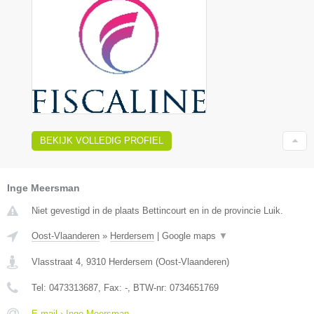
BEKIJK VOLLEDIG PROFIEL
Inge Meersman
Niet gevestigd in de plaats Bettincourt en in de provincie Luik.
Oost-Vlaanderen
»
Herdersem
|
Google maps
▼
Vlasstraat 4
,
9310
Herdersem
(
Oost-Vlaanderen
)
Tel:
0473313687
, Fax:
-
, BTW-nr:
0734651769
E-mail › Inge Meersman