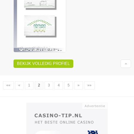
BEKIJK VOLLEDIG PROFIEL
««
«
1
2
3
4
5
»
»»