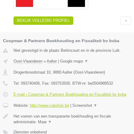
BEKIJK VOLLEDIG PROFIEL
Coopman & Partners Boekhouding en Fiscaliteit bv bvba
Niet gevestigd in de plaats Bettincourt en in de provincie Luik.
Oost-Vlaanderen
»
Aalter
|
Google maps
▼
Drogenbroodstraat 10
,
9880
Aalter
(
Oost-Vlaanderen
)
Tel:
093740406
, Fax:
093753500
, BTW-nr:
be0504988532
E-mail › Coopman & Partners Boekhouding en Fiscaliteit bv bvba
Website:
http://www.cobofisk.be
|
Screenshot
▼
Het voeren van een transparante boekhouding en fiscale
administratie. Maar
▼
Diensten onbekend