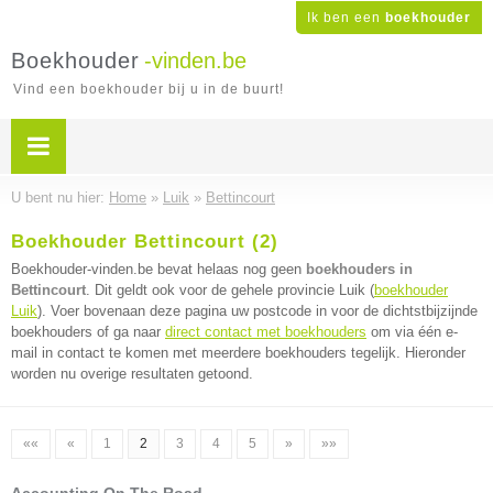
Ik ben een
boekhouder
Boekhouder
-vinden.be
Vind een boekhouder bij u in de buurt!
U bent nu hier:
Home
»
Luik
»
Bettincourt
Boekhouder Bettincourt (2)
Boekhouder-vinden.be bevat helaas nog geen
boekhouders in
Bettincourt
. Dit geldt ook voor de gehele provincie Luik (
boekhouder
Luik
). Voer bovenaan deze pagina uw postcode in voor de dichtstbijzijnde
boekhouders of ga naar
direct contact met boekhouders
om via één e-
mail in contact te komen met meerdere boekhouders tegelijk. Hieronder
worden nu overige resultaten getoond.
««
«
1
2
3
4
5
»
»»