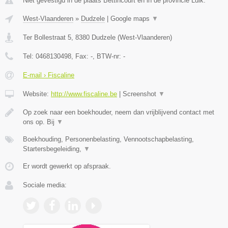
Niet gevestigd in de plaats Bettincourt en in de provincie Luik.
West-Vlaanderen
»
Dudzele
|
Google maps
▼
Ter Bollestraat 5
,
8380
Dudzele
(
West-Vlaanderen
)
Tel:
0468130498
, Fax:
-
, BTW-nr:
-
E-mail › Fiscaline
Website:
http://www.fiscaline.be
|
Screenshot
▼
Op zoek naar een boekhouder, neem dan vrijblijvend contact met
ons op. Bij
▼
Boekhouding, Personenbelasting, Vennootschapbelasting,
Startersbegeleiding,
▼
Er wordt gewerkt op afspraak.
Sociale media: