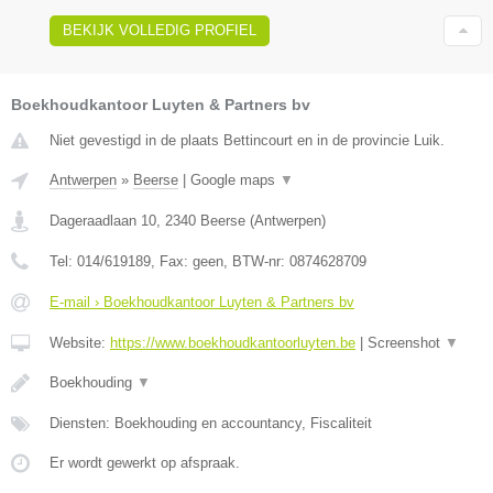
BEKIJK VOLLEDIG PROFIEL
Boekhoudkantoor Luyten & Partners bv
Niet gevestigd in de plaats Bettincourt en in de provincie Luik.
Antwerpen
»
Beerse
|
Google maps
▼
Dageraadlaan 10
,
2340
Beerse
(
Antwerpen
)
Tel:
014/619189
, Fax:
geen
, BTW-nr:
0874628709
E-mail › Boekhoudkantoor Luyten & Partners bv
Website:
https://www.boekhoudkantoorluyten.be
|
Screenshot
▼
Boekhouding
▼
Diensten: Boekhouding en accountancy, Fiscaliteit
Er wordt gewerkt op afspraak.