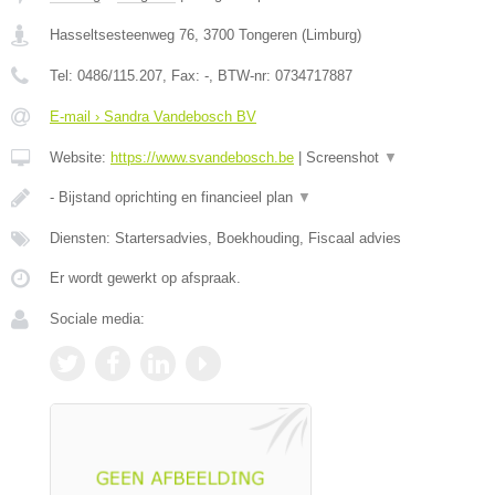
Hasseltsesteenweg 76
,
3700
Tongeren
(
Limburg
)
Tel:
0486/115.207
, Fax:
-
, BTW-nr:
0734717887
E-mail › Sandra Vandebosch BV
Website:
https://www.svandebosch.be
|
Screenshot
▼
- Bijstand oprichting en financieel plan
▼
Diensten: Startersadvies, Boekhouding, Fiscaal advies
Er wordt gewerkt op afspraak.
Sociale media: