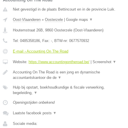
Accounting On The Road
Niet gevestigd in de plaats Bettincourt en in de provincie Luik.
Oost-Vlaanderen
»
Oosterzele
|
Google maps
▼
Houtemstraat 26B
,
9860
Oosterzele
(
Oost-Vlaanderen
)
Tel:
0485358186
, Fax:
-
, BTW-nr:
0677570932
E-mail › Accounting On The Road
Website:
https://www.accountingontheroad.be/
|
Screenshot
▼
Accounting On The Road is een jong en dynamische
accountantskantoor die de
▼
Hulp bij opstart, boekhoudkundige & fiscale verwerking,
begeleiding,
▼
Openingstijden onbekend
Laatste facebook posts
▼
Sociale media: