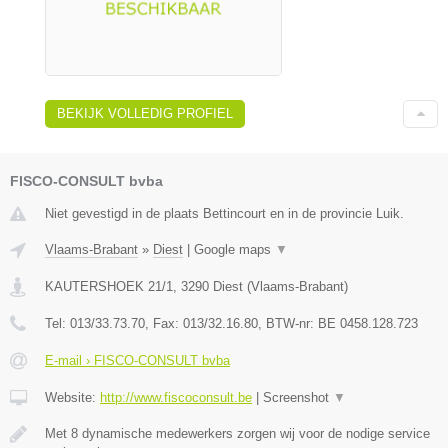
BEKIJK VOLLEDIG PROFIEL
FISCO-CONSULT bvba
Niet gevestigd in de plaats Bettincourt en in de provincie Luik.
Vlaams-Brabant
»
Diest
|
Google maps
▼
KAUTERSHOEK 21/1
,
3290
Diest
(
Vlaams-Brabant
)
Tel:
013/33.73.70
, Fax:
013/32.16.80
, BTW-nr:
BE 0458.128.723
E-mail › FISCO-CONSULT bvba
Website:
http://www.fiscoconsult.be
|
Screenshot
▼
Met 8 dynamische medewerkers zorgen wij voor de nodige service