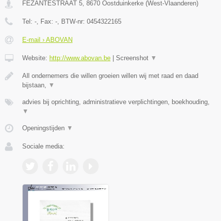
FEZANTESTRAAT 5
,
8670
Oostduinkerke
(
West-Vlaanderen
)
Tel:
-
, Fax:
-
, BTW-nr:
0454322165
E-mail › ABOVAN
Website:
http://www.abovan.be
|
Screenshot
▼
All ondernemers die willen groeien willen wij met raad en daad
bijstaan,
▼
advies bij oprichting, administratieve verplichtingen, boekhouding,
▼
Openingstijden
▼
Sociale media: