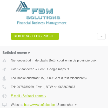
BEKIJK VOLLEDIG PROFIEL
Bofisbel comm v
Niet gevestigd in de plaats Bettincourt en in de provincie Luik.
Oost-Vlaanderen
»
Gent
|
Google maps
▼
Leo Baekelandstraat 15
,
9000
Gent
(
Oost-Vlaanderen
)
Tel:
0478789769
, Fax:
-
, BTW-nr:
0633607067
E-mail › Bofisbel comm v
Website:
http://www.bofisbel.be
|
Screenshot
▼