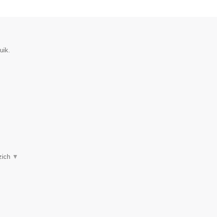
uik.
 zich
▼