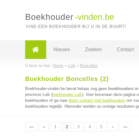
Boekhouder
-vinden.be
VIND EEN BOEKHOUDER BIJ U IN DE BUURT!
Nieuws
Zoeken
Contact
U bent nu hier:
Home
»
Luik
»
Boncelles
Boekhouder Boncelles (2)
Boekhouder-vinden.be bevat helaas nog geen
boekhouders in
provincie Luik (
boekhouder Luik
). Voer bovenaan deze pagina uw
boekhouders of ga naar
direct contact met boekhouders
om via 
boekhouders tegelijk. Hieronder worden nu overige resultaten g
««
«
1
2
3
4
5
»
»»