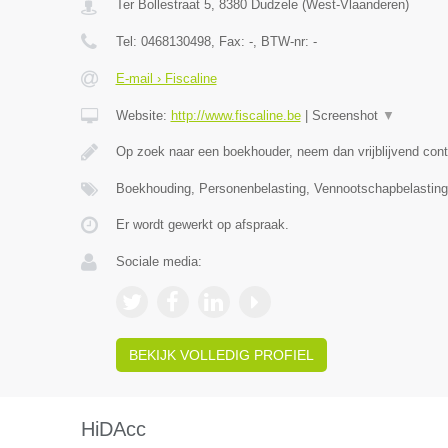
Ter Bollestraat 5
,
8380
Dudzele
(
West-Vlaanderen
)
Tel:
0468130498
, Fax:
-
, BTW-nr:
-
E-mail › Fiscaline
Website:
http://www.fiscaline.be
|
Screenshot
▼
Op zoek naar een boekhouder, neem dan vrijblijvend cont
Boekhouding, Personenbelasting, Vennootschapbelasting,
Er wordt gewerkt op afspraak.
Sociale media:
BEKIJK VOLLEDIG PROFIEL
HiDAcc