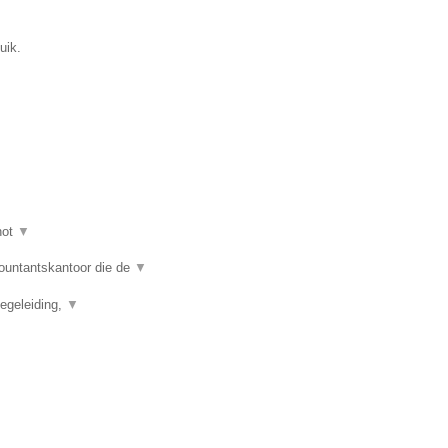
uik.
hot
▼
ountantskantoor die de
▼
begeleiding,
▼