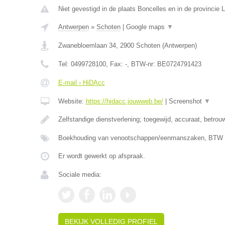
Niet gevestigd in de plaats Boncelles en in de provincie L
Antwerpen
»
Schoten
|
Google maps
▼
Zwanebloemlaan 34
,
2900
Schoten
(
Antwerpen
)
Tel:
0499728100
, Fax:
-
, BTW-nr:
BE0724791423
E-mail › HiDAcc
Website:
https://hidacc.jouwweb.be/
|
Screenshot
▼
Zelfstandige dienstverlening; toegewijd, accuraat, betrou
Boekhouding van venootschappen/eenmanszaken, BTW ve
Er wordt gewerkt op afspraak.
Sociale media:
BEKIJK VOLLEDIG PROFIEL