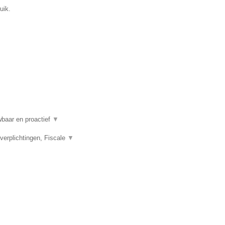
uik.
wbaar en proactief
▼
rplichtingen, Fiscale
▼