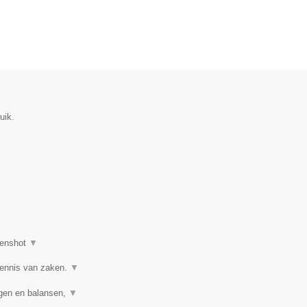
uik.
enshot
▼
kennis van zaken.
▼
ngen en balansen,
▼