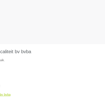
aliteit bv bvba
uik.
2
 bv bvba