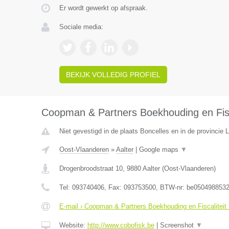
Er wordt gewerkt op afspraak.
Sociale media:
BEKIJK VOLLEDIG PROFIEL
Coopman & Partners Boekhouding en Fisc
Niet gevestigd in de plaats Boncelles en in de provincie L
Oost-Vlaanderen
»
Aalter
|
Google maps
▼
Drogenbroodstraat 10
,
9880
Aalter
(
Oost-Vlaanderen
)
Tel:
093740406
, Fax:
093753500
, BTW-nr:
be050498853
E-mail › Coopman & Partners Boekhouding en Fiscaliteit
Website:
http://www.cobofisk.be
|
Screenshot
▼