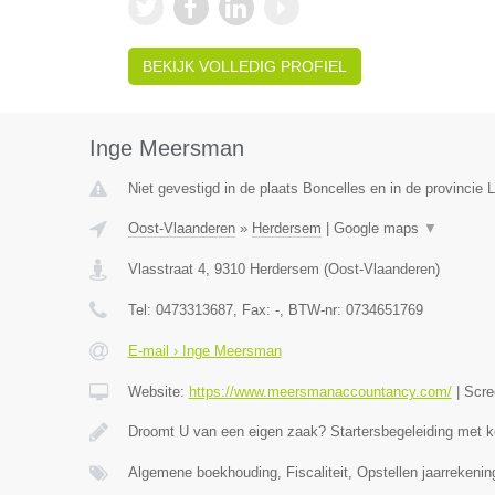
BEKIJK VOLLEDIG PROFIEL
Inge Meersman
Niet gevestigd in de plaats Boncelles en in de provincie L
Oost-Vlaanderen
»
Herdersem
|
Google maps
▼
Vlasstraat 4
,
9310
Herdersem
(
Oost-Vlaanderen
)
Tel:
0473313687
, Fax:
-
, BTW-nr:
0734651769
E-mail › Inge Meersman
Website:
https://www.meersmanaccountancy.com/
|
Scre
Droomt U van een eigen zaak? Startersbegeleiding met 
Algemene boekhouding, Fiscaliteit, Opstellen jaarrekeni