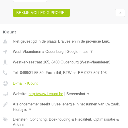
BEKIJK VOLLEDIG PROFIEL
ICount
Niet gevestigd in de plaats Braives en in de provincie Luik.
West-Vlaanderen
»
Oudenburg
|
Google maps
▼
Westkerksestraat 165
,
8460
Oudenburg
(
West-Vlaanderen
)
Tel:
0499/31-55-89
, Fax:
nihil
, BTW-nr:
BE 0727.597.196
E-mail › ICount
Website:
http://www.i-count.be
|
Screenshot
▼
Als ondernemer steekt u veel energie in het runnen van uw zaak.
Hierbij is
▼
Diensten: Oprichting, Boekhouding & Fiscaliteit, Optimalisatie &
Advies