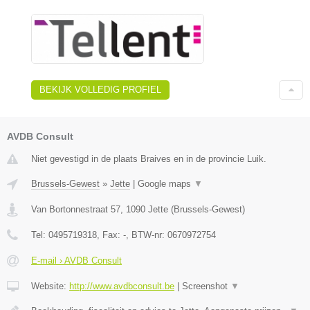
BEKIJK VOLLEDIG PROFIEL
AVDB Consult
Niet gevestigd in de plaats Braives en in de provincie Luik.
Brussels-Gewest
»
Jette
|
Google maps
▼
Van Bortonnestraat 57
,
1090
Jette
(
Brussels-Gewest
)
Tel:
0495719318
, Fax:
-
, BTW-nr:
0670972754
E-mail › AVDB Consult
Website:
http://www.avdbconsult.be
|
Screenshot
▼