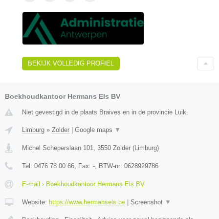
BEKIJK VOLLEDIG PROFIEL
Boekhoudkantoor Hermans Els BV
Niet gevestigd in de plaats Braives en in de provincie Luik.
Limburg
»
Zolder
|
Google maps
▼
Michel Scheperslaan 101
,
3550
Zolder
(
Limburg
)
Tel:
0476 78 00 66
, Fax:
-
, BTW-nr:
0628929786
E-mail › Boekhoudkantoor Hermans Els BV
Website:
https://www.hermansels.be
|
Screenshot
▼