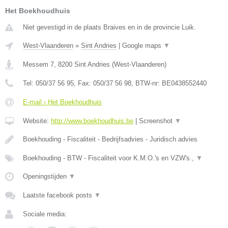
Het Boekhoudhuis
Niet gevestigd in de plaats Braives en in de provincie Luik.
West-Vlaanderen
»
Sint Andries
|
Google maps
▼
Messem 7
,
8200
Sint Andries
(
West-Vlaanderen
)
Tel:
050/37 56 95
, Fax:
050/37 56 98
, BTW-nr:
BE0438552440
E-mail › Het Boekhoudhuis
Website:
http://www.boekhoudhuis.be
|
Screenshot
▼
Boekhouding - Fiscaliteit - Bedrijfsadvies - Juridisch advies
Boekhouding - BTW - Fiscaliteit voor K.M.O.'s en VZW's.,
▼
Openingstijden
▼
Laatste facebook posts
▼
Sociale media: