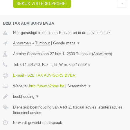
BEKIJK VOLLEDIG PROFIEL
B2B TAX ADVISORS BVBA
Niet gevestigd in de plaats Braives en in de provincie Luik.
Antwerpen
»
Turnhout
|
Google maps
▼
Antoine Coppenslaan 27 bus 1
,
2300
Turnhout
(
Antwerpen
)
Tel:
014-891740
, Fax:
-
, BTW-nr:
0824738045
E-mail › B2B TAX ADVISORS BVBA
Website:
http://www.b2btax.be
|
Screenshot
▼
boekhouding
▼
Diensten: boekhouding van A tot Z, fiscaal advies, startersadvies,
financieel advies
Er wordt gewerkt op afspraak.