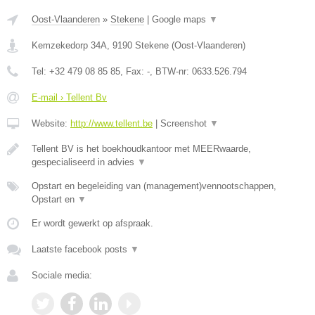
Oost-Vlaanderen
»
Stekene
|
Google maps
▼
Kemzekedorp 34A
,
9190
Stekene
(
Oost-Vlaanderen
)
Tel:
+32 479 08 85 85
, Fax:
-
, BTW-nr:
0633.526.794
E-mail › Tellent Bv
Website:
http://www.tellent.be
|
Screenshot
▼
Tellent BV is het boekhoudkantoor met MEERwaarde,
gespecialiseerd in advies
▼
Opstart en begeleiding van (management)vennootschappen,
Opstart en
▼
Er wordt gewerkt op afspraak.
Laatste facebook posts
▼
Sociale media: