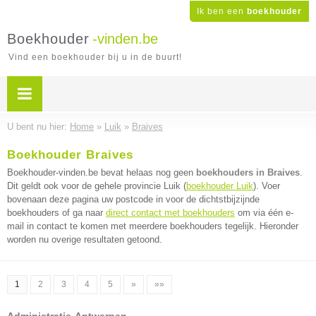
Ik ben een
boekhouder
Boekhouder
-vinden.be
Vind een boekhouder bij u in de buurt!
U bent nu hier:
Home
»
Luik
»
Braives
Boekhouder Braives
Boekhouder-vinden.be bevat helaas nog geen
boekhouders in Braives
.
Dit geldt ook voor de gehele provincie Luik (
boekhouder Luik
). Voer
bovenaan deze pagina uw postcode in voor de dichtstbijzijnde
boekhouders of ga naar
direct contact met boekhouders
om via één e-
mail in contact te komen met meerdere boekhouders tegelijk. Hieronder
worden nu overige resultaten getoond.
1
2
3
4
5
»
»»