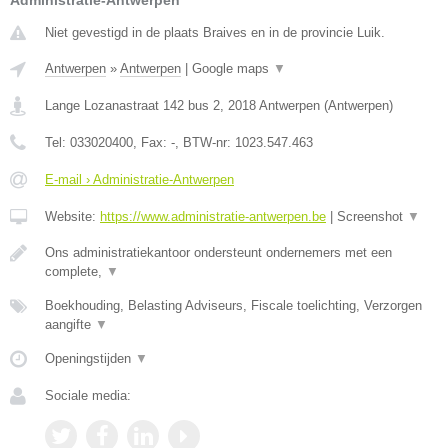
Administratie-Antwerpen
Niet gevestigd in de plaats Braives en in de provincie Luik.
Antwerpen
»
Antwerpen
|
Google maps
▼
Lange Lozanastraat 142 bus 2
,
2018
Antwerpen
(
Antwerpen
)
Tel:
033020400
, Fax:
-
, BTW-nr:
1023.547.463
E-mail › Administratie-Antwerpen
Website:
https://www.administratie-antwerpen.be
|
Screenshot
▼
Ons administratiekantoor ondersteunt ondernemers met een
complete,
▼
Boekhouding, Belasting Adviseurs, Fiscale toelichting, Verzorgen
aangifte
▼
Openingstijden
▼
Sociale media: