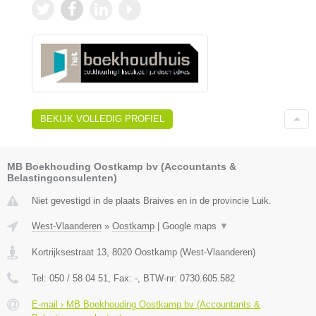
BEKIJK VOLLEDIG PROFIEL
MB Boekhouding Oostkamp bv (Accountants &
Belastingconsulenten)
Niet gevestigd in de plaats Braives en in de provincie Luik.
West-Vlaanderen
»
Oostkamp
|
Google maps
▼
Kortrijksestraat 13
,
8020
Oostkamp
(
West-Vlaanderen
)
Tel:
050 / 58 04 51
, Fax:
-
, BTW-nr:
0730.605.582
E-mail › MB Boekhouding Oostkamp bv (Accountants &