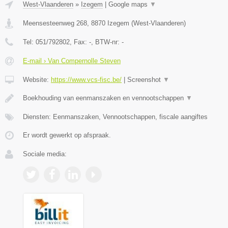
West-Vlaanderen
»
Izegem
|
Google maps
▼
Meensesteenweg 268
,
8870
Izegem
(
West-Vlaanderen
)
Tel:
051/792802
, Fax:
-
, BTW-nr:
-
E-mail › Van Compernolle Steven
Website:
https://www.vcs-fisc.be/
|
Screenshot
▼
Boekhouding van eenmanszaken en vennootschappen
▼
Diensten: Eenmanszaken, Vennootschappen, fiscale aangiftes
Er wordt gewerkt op afspraak.
Sociale media: