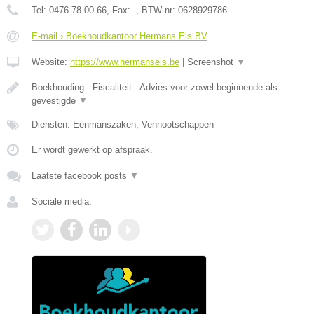
Tel:
0476 78 00 66
, Fax:
-
, BTW-nr:
0628929786
E-mail › Boekhoudkantoor Hermans Els BV
Website:
https://www.hermansels.be
|
Screenshot
▼
Boekhouding - Fiscaliteit - Advies voor zowel beginnende als
gevestigde
▼
Diensten: Eenmanszaken, Vennootschappen
Er wordt gewerkt op afspraak.
Laatste facebook posts
▼
Sociale media: