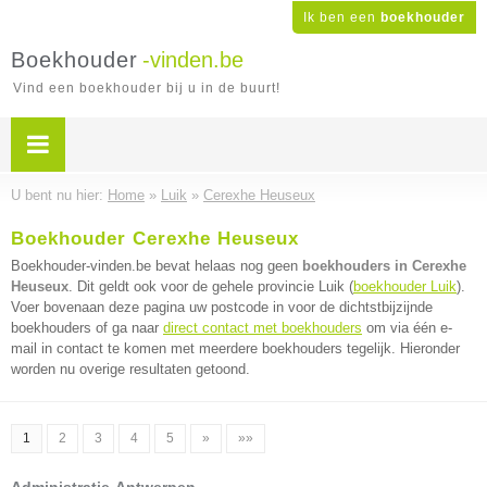
Ik ben een
boekhouder
Boekhouder
-vinden.be
Vind een boekhouder bij u in de buurt!
U bent nu hier:
Home
»
Luik
»
Cerexhe Heuseux
Boekhouder Cerexhe Heuseux
Boekhouder-vinden.be bevat helaas nog geen
boekhouders in Cerexhe
Heuseux
. Dit geldt ook voor de gehele provincie Luik (
boekhouder Luik
).
Voer bovenaan deze pagina uw postcode in voor de dichtstbijzijnde
boekhouders of ga naar
direct contact met boekhouders
om via één e-
mail in contact te komen met meerdere boekhouders tegelijk. Hieronder
worden nu overige resultaten getoond.
1
2
3
4
5
»
»»