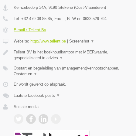
Kemzekedorp 34A
,
9190
Stekene
(
Oost-Vlaanderen
)
Tel:
+32 479 08 85 85
, Fax:
-
, BTW-nr:
0633.526.794
E-mail › Tellent Bv
Website:
http://www.tellent.be
|
Screenshot
▼
Tellent BV is het boekhoudkantoor met MEERwaarde,
gespecialiseerd in advies
▼
Opstart en begeleiding van (management)vennootschappen,
Opstart en
▼
Er wordt gewerkt op afspraak.
Laatste facebook posts
▼
Sociale media: