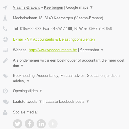
Vlaams-Brabant
»
Keerbergen
|
Google maps
▼
Mechelsebaan 18
,
3140
Keerbergen
(
Vlaams-Brabant
)
Tel:
015/500.800
, Fax:
015/517.169
, BTW-nr:
0567.793.656
E-mail › VP Accountants & Belastingconsulenten
Website:
http://www.vpaccountants.be
|
Screenshot
▼
Als ondernemer wilt u een boekhouder of accountant die méér doet
dan
▼
Boekhouding, Accountancy, Fiscaal advies, Sociaal en juridisch
advies,
▼
Openingstijden
▼
Laatste tweets
▼
|
Laatste facebook posts
▼
Sociale media: