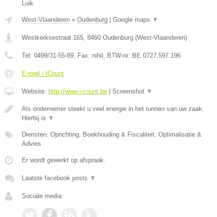
Luik.
West-Vlaanderen
»
Oudenburg
|
Google maps
▼
Westkerksestraat 165
,
8460
Oudenburg
(
West-Vlaanderen
)
Tel:
0499/31-55-89
, Fax:
nihil
, BTW-nr:
BE 0727.597.196
E-mail › ICount
Website:
http://www.i-count.be
|
Screenshot
▼
Als ondernemer steekt u veel energie in het runnen van uw zaak.
Hierbij is
▼
Diensten: Oprichting, Boekhouding & Fiscaliteit, Optimalisatie &
Advies
Er wordt gewerkt op afspraak.
Laatste facebook posts
▼
Sociale media: