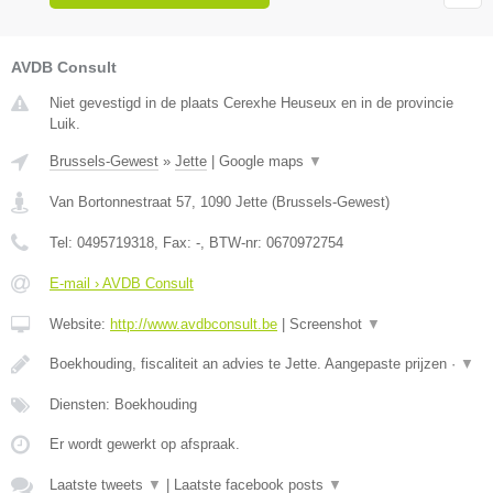
AVDB Consult
Niet gevestigd in de plaats Cerexhe Heuseux en in de provincie
Luik.
Brussels-Gewest
»
Jette
|
Google maps
▼
Van Bortonnestraat 57
,
1090
Jette
(
Brussels-Gewest
)
Tel:
0495719318
, Fax:
-
, BTW-nr:
0670972754
E-mail › AVDB Consult
Website:
http://www.avdbconsult.be
|
Screenshot
▼
Boekhouding, fiscaliteit an advies te Jette. Aangepaste prijzen ·
▼
Diensten: Boekhouding
Er wordt gewerkt op afspraak.
Laatste tweets
▼
|
Laatste facebook posts
▼