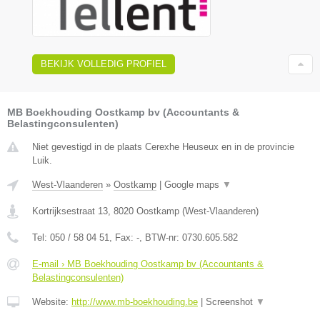
BEKIJK VOLLEDIG PROFIEL
MB Boekhouding Oostkamp bv (Accountants &
Belastingconsulenten)
Niet gevestigd in de plaats Cerexhe Heuseux en in de provincie
Luik.
West-Vlaanderen
»
Oostkamp
|
Google maps
▼
Kortrijksestraat 13
,
8020
Oostkamp
(
West-Vlaanderen
)
Tel:
050 / 58 04 51
, Fax:
-
, BTW-nr:
0730.605.582
E-mail › MB Boekhouding Oostkamp bv (Accountants &
Belastingconsulenten)
Website:
http://www.mb-boekhouding.be
|
Screenshot
▼