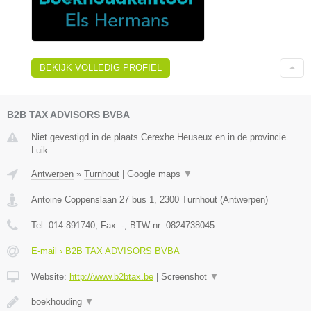
BEKIJK VOLLEDIG PROFIEL
B2B TAX ADVISORS BVBA
Niet gevestigd in de plaats Cerexhe Heuseux en in de provincie
Luik.
Antwerpen
»
Turnhout
|
Google maps
▼
Antoine Coppenslaan 27 bus 1
,
2300
Turnhout
(
Antwerpen
)
Tel:
014-891740
, Fax:
-
, BTW-nr:
0824738045
E-mail › B2B TAX ADVISORS BVBA
Website:
http://www.b2btax.be
|
Screenshot
▼
boekhouding
▼