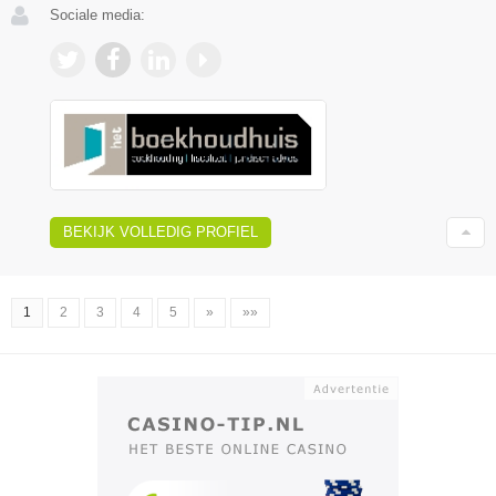
Sociale media:
BEKIJK VOLLEDIG PROFIEL
1
2
3
4
5
»
»»