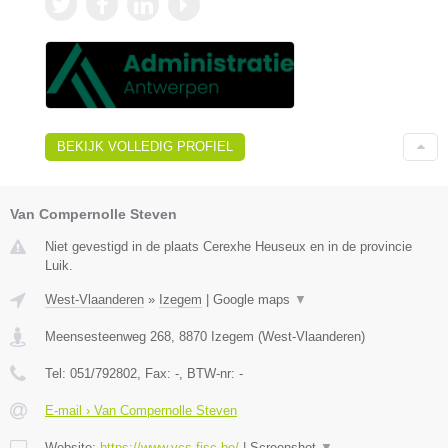
BEKIJK VOLLEDIG PROFIEL
Van Compernolle Steven
Niet gevestigd in de plaats Cerexhe Heuseux en in de provincie
Luik.
West-Vlaanderen
»
Izegem
|
Google maps
▼
Meensesteenweg 268
,
8870
Izegem
(
West-Vlaanderen
)
Tel:
051/792802
, Fax:
-
, BTW-nr:
-
E-mail › Van Compernolle Steven
Website:
https://www.vcs-fisc.be/
|
Screenshot
▼