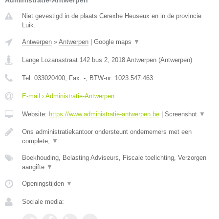
Administratie-Antwerpen
Niet gevestigd in de plaats Cerexhe Heuseux en in de provincie
Luik.
Antwerpen
»
Antwerpen
|
Google maps
▼
Lange Lozanastraat 142 bus 2
,
2018
Antwerpen
(
Antwerpen
)
Tel:
033020400
, Fax:
-
, BTW-nr:
1023.547.463
E-mail › Administratie-Antwerpen
Website:
https://www.administratie-antwerpen.be
|
Screenshot
▼
Ons administratiekantoor ondersteunt ondernemers met een
complete,
▼
Boekhouding, Belasting Adviseurs, Fiscale toelichting, Verzorgen
aangifte
▼
Openingstijden
▼
Sociale media: