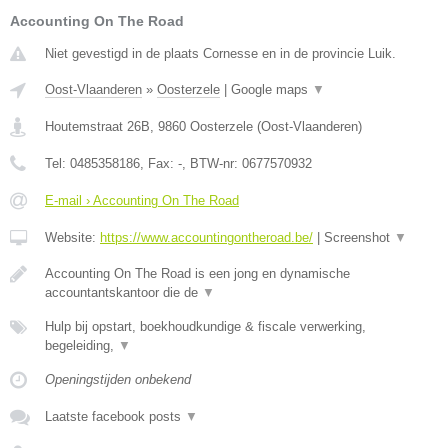
Accounting On The Road
Niet gevestigd in de plaats Cornesse en in de provincie Luik.
Oost-Vlaanderen
»
Oosterzele
|
Google maps
▼
Houtemstraat 26B
,
9860
Oosterzele
(
Oost-Vlaanderen
)
Tel:
0485358186
, Fax:
-
, BTW-nr:
0677570932
E-mail › Accounting On The Road
Website:
https://www.accountingontheroad.be/
|
Screenshot
▼
Accounting On The Road is een jong en dynamische
accountantskantoor die de
▼
Hulp bij opstart, boekhoudkundige & fiscale verwerking,
begeleiding,
▼
Openingstijden onbekend
Laatste facebook posts
▼