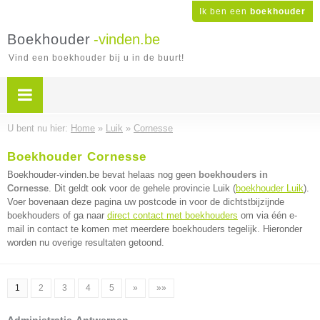
Ik ben een
boekhouder
Boekhouder
-vinden.be
Vind een boekhouder bij u in de buurt!
U bent nu hier:
Home
»
Luik
»
Cornesse
Boekhouder Cornesse
Boekhouder-vinden.be bevat helaas nog geen
boekhouders in
Cornesse
. Dit geldt ook voor de gehele provincie Luik (
boekhouder Luik
).
Voer bovenaan deze pagina uw postcode in voor de dichtstbijzijnde
boekhouders of ga naar
direct contact met boekhouders
om via één e-
mail in contact te komen met meerdere boekhouders tegelijk. Hieronder
worden nu overige resultaten getoond.
1
2
3
4
5
»
»»