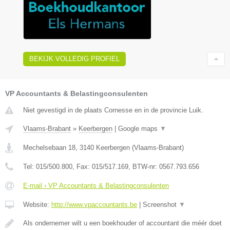
BEKIJK VOLLEDIG PROFIEL
VP Accountants & Belastingconsulenten
Niet gevestigd in de plaats Cornesse en in de provincie Luik.
Vlaams-Brabant
»
Keerbergen
|
Google maps
▼
Mechelsebaan 18
,
3140
Keerbergen
(
Vlaams-Brabant
)
Tel:
015/500.800
, Fax:
015/517.169
, BTW-nr:
0567.793.656
E-mail › VP Accountants & Belastingconsulenten
Website:
http://www.vpaccountants.be
|
Screenshot
▼
Als ondernemer wilt u een boekhouder of accountant die méér doet