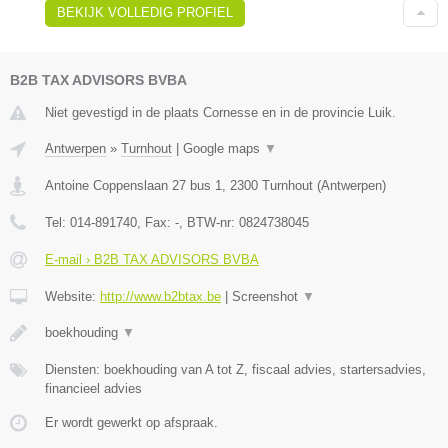
BEKIJK VOLLEDIG PROFIEL
B2B TAX ADVISORS BVBA
Niet gevestigd in de plaats Cornesse en in de provincie Luik.
Antwerpen
»
Turnhout
|
Google maps
▼
Antoine Coppenslaan 27 bus 1
,
2300
Turnhout
(
Antwerpen
)
Tel:
014-891740
, Fax:
-
, BTW-nr:
0824738045
E-mail › B2B TAX ADVISORS BVBA
Website:
http://www.b2btax.be
|
Screenshot
▼
boekhouding
▼
Diensten: boekhouding van A tot Z, fiscaal advies, startersadvies,
financieel advies
Er wordt gewerkt op afspraak.