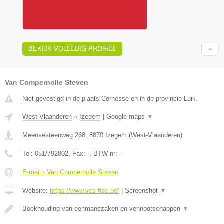
BEKIJK VOLLEDIG PROFIEL
Van Compernolle Steven
Niet gevestigd in de plaats Cornesse en in de provincie Luik.
West-Vlaanderen
»
Izegem
|
Google maps
▼
Meensesteenweg 268
,
8870
Izegem
(
West-Vlaanderen
)
Tel:
051/792802
, Fax:
-
, BTW-nr:
-
E-mail › Van Compernolle Steven
Website:
https://www.vcs-fisc.be/
|
Screenshot
▼
Boekhouding van eenmanszaken en vennootschappen
▼