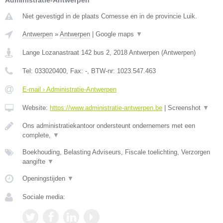
Administratie-Antwerpen
Niet gevestigd in de plaats Cornesse en in de provincie Luik.
Antwerpen
»
Antwerpen
|
Google maps
▼
Lange Lozanastraat 142 bus 2
,
2018
Antwerpen
(
Antwerpen
)
Tel:
033020400
, Fax:
-
, BTW-nr:
1023.547.463
E-mail › Administratie-Antwerpen
Website:
https://www.administratie-antwerpen.be
|
Screenshot
▼
Ons administratiekantoor ondersteunt ondernemers met een
complete,
▼
Boekhouding, Belasting Adviseurs, Fiscale toelichting, Verzorgen
aangifte
▼
Openingstijden
▼
Sociale media: