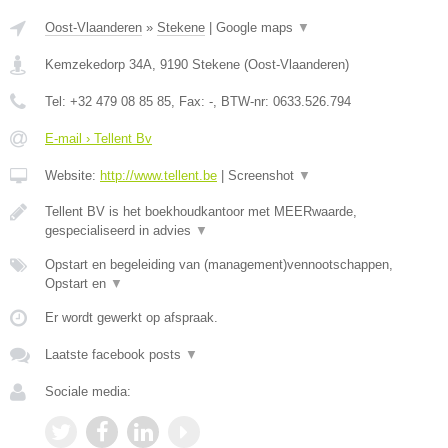
Oost-Vlaanderen
»
Stekene
|
Google maps
▼
Kemzekedorp 34A
,
9190
Stekene
(
Oost-Vlaanderen
)
Tel:
+32 479 08 85 85
, Fax:
-
, BTW-nr:
0633.526.794
E-mail › Tellent Bv
Website:
http://www.tellent.be
|
Screenshot
▼
Tellent BV is het boekhoudkantoor met MEERwaarde,
gespecialiseerd in advies
▼
Opstart en begeleiding van (management)vennootschappen,
Opstart en
▼
Er wordt gewerkt op afspraak.
Laatste facebook posts
▼
Sociale media: