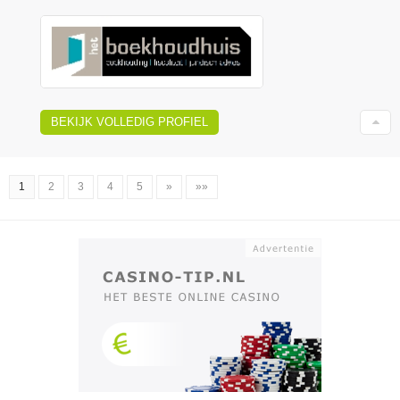
BEKIJK VOLLEDIG PROFIEL
1
2
3
4
5
»
»»