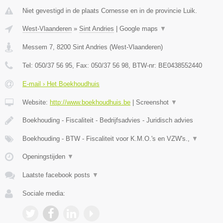
Niet gevestigd in de plaats Cornesse en in de provincie Luik.
West-Vlaanderen
»
Sint Andries
|
Google maps
▼
Messem 7
,
8200
Sint Andries
(
West-Vlaanderen
)
Tel:
050/37 56 95
, Fax:
050/37 56 98
, BTW-nr:
BE0438552440
E-mail › Het Boekhoudhuis
Website:
http://www.boekhoudhuis.be
|
Screenshot
▼
Boekhouding - Fiscaliteit - Bedrijfsadvies - Juridisch advies
Boekhouding - BTW - Fiscaliteit voor K.M.O.'s en VZW's.,
▼
Openingstijden
▼
Laatste facebook posts
▼
Sociale media: