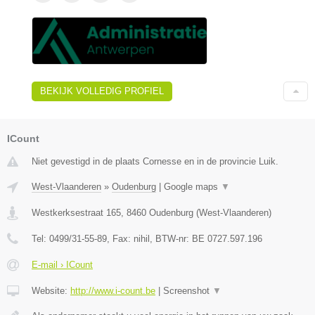
BEKIJK VOLLEDIG PROFIEL
ICount
Niet gevestigd in de plaats Cornesse en in de provincie Luik.
West-Vlaanderen
»
Oudenburg
|
Google maps
▼
Westkerksestraat 165
,
8460
Oudenburg
(
West-Vlaanderen
)
Tel:
0499/31-55-89
, Fax:
nihil
, BTW-nr:
BE 0727.597.196
E-mail › ICount
Website:
http://www.i-count.be
|
Screenshot
▼