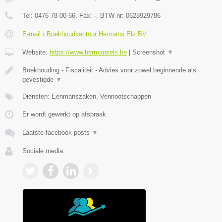
Tel:
0476 78 00 66
, Fax:
-
, BTW-nr:
0628929786
E-mail › Boekhoudkantoor Hermans Els BV
Website:
https://www.hermansels.be
|
Screenshot
▼
Boekhouding - Fiscaliteit - Advies voor zowel beginnende als
gevestigde
▼
Diensten: Eenmanszaken, Vennootschappen
Er wordt gewerkt op afspraak.
Laatste facebook posts
▼
Sociale media: