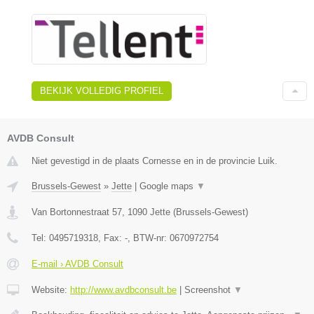
BEKIJK VOLLEDIG PROFIEL
AVDB Consult
Niet gevestigd in de plaats Cornesse en in de provincie Luik.
Brussels-Gewest
»
Jette
|
Google maps
▼
Van Bortonnestraat 57
,
1090
Jette
(
Brussels-Gewest
)
Tel:
0495719318
, Fax:
-
, BTW-nr:
0670972754
E-mail › AVDB Consult
Website:
http://www.avdbconsult.be
|
Screenshot
▼