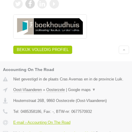
BEKIJK VOLLEDIG PROFIEL
Accounting On The Road
Niet gevestigd in de plaats Cras Avernas en in de provincie Luik.
Oost-Vlaanderen
»
Oosterzele
|
Google maps
▼
Houtemstraat 26B
,
9860
Oosterzele
(
Oost-Vlaanderen
)
Tel:
0485358186
, Fax:
-
, BTW-nr:
0677570932
E-mail › Accounting On The Road