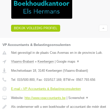
BEKIJK VOLLEDIG PROFIEL
VP Accountants & Belastingconsulenten
Niet gevestigd in de plaats Cras Avernas en in de provincie Luik.
Vlaams-Brabant
»
Keerbergen
|
Google maps
▼
Mechelsebaan 18
,
3140
Keerbergen
(
Vlaams-Brabant
)
Tel:
015/500.800
, Fax:
015/517.169
, BTW-nr:
0567.793.656
E-mail › VP Accountants & Belastingconsulenten
Website:
http://www.vpaccountants.be
|
Screenshot
▼
Als ondernemer wilt u een boekhouder of accountant die méér doet