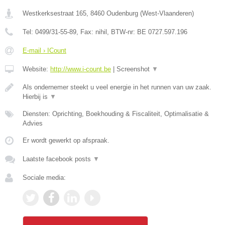
Westkerksestraat 165
,
8460
Oudenburg
(
West-Vlaanderen
)
Tel:
0499/31-55-89
, Fax:
nihil
, BTW-nr:
BE 0727.597.196
E-mail › ICount
Website:
http://www.i-count.be
|
Screenshot
▼
Als ondernemer steekt u veel energie in het runnen van uw zaak.
Hierbij is
▼
Diensten: Oprichting, Boekhouding & Fiscaliteit, Optimalisatie &
Advies
Er wordt gewerkt op afspraak.
Laatste facebook posts
▼
Sociale media: