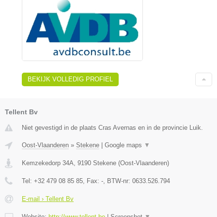
BEKIJK VOLLEDIG PROFIEL
Tellent Bv
Niet gevestigd in de plaats Cras Avernas en in de provincie Luik.
Oost-Vlaanderen
»
Stekene
|
Google maps
▼
Kemzekedorp 34A
,
9190
Stekene
(
Oost-Vlaanderen
)
Tel:
+32 479 08 85 85
, Fax:
-
, BTW-nr:
0633.526.794
E-mail › Tellent Bv
Website:
http://www.tellent.be
|
Screenshot
▼