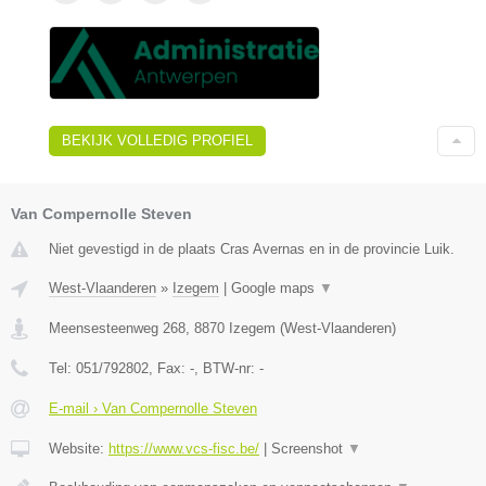
BEKIJK VOLLEDIG PROFIEL
Van Compernolle Steven
Niet gevestigd in de plaats Cras Avernas en in de provincie Luik.
West-Vlaanderen
»
Izegem
|
Google maps
▼
Meensesteenweg 268
,
8870
Izegem
(
West-Vlaanderen
)
Tel:
051/792802
, Fax:
-
, BTW-nr:
-
E-mail › Van Compernolle Steven
Website:
https://www.vcs-fisc.be/
|
Screenshot
▼