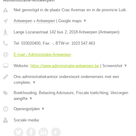
Administratie-Antwerpen
Niet gevestigd in de plaats Cras Avernas en in de provincie Luik.
Antwerpen
»
Antwerpen
|
Google maps
▼
Lange Lozanastraat 142 bus 2
,
2018
Antwerpen
(
Antwerpen
)
Tel:
033020400
, Fax:
-
, BTW-nr:
1023.547.463
E-mail › Administratie-Antwerpen
Website:
https://www.administratie-antwerpen.be
|
Screenshot
▼
Ons administratiekantoor ondersteunt ondernemers met een
complete,
▼
Boekhouding, Belasting Adviseurs, Fiscale toelichting, Verzorgen
aangifte
▼
Openingstijden
▼
Sociale media: