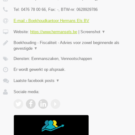
Tel:
0476 78 00 66
, Fax:
-
, BTW-nr:
0628929786
E-mail › Boekhoudkantoor Hermans Els BV
Website:
https://www.hermansels.be
|
Screenshot
▼
Boekhouding - Fiscaliteit - Advies voor zowel beginnende als
gevestigde
▼
Diensten: Eenmanszaken, Vennootschappen
Er wordt gewerkt op afspraak.
Laatste facebook posts
▼
Sociale media: