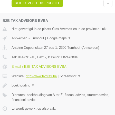
BEKIJK VOLLEDIG PROFIEL
B2B TAX ADVISORS BVBA
Niet gevestigd in de plaats Cras Avernas en in de provincie Luik.
Antwerpen
»
Turnhout
|
Google maps
▼
Antoine Coppenslaan 27 bus 1
,
2300
Turnhout
(
Antwerpen
)
Tel:
014-891740
, Fax:
-
, BTW-nr:
0824738045
E-mail › B2B TAX ADVISORS BVBA
Website:
http://www.b2btax.be
|
Screenshot
▼
boekhouding
▼
Diensten: boekhouding van A tot Z, fiscaal advies, startersadvies,
financieel advies
Er wordt gewerkt op afspraak.