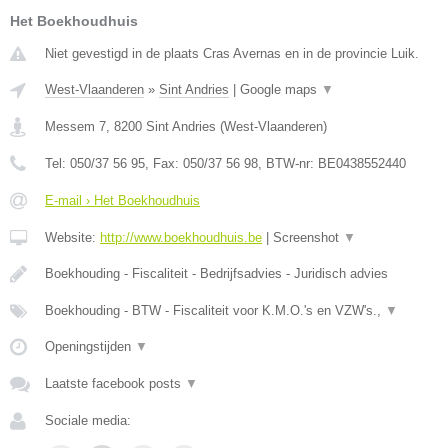
Het Boekhoudhuis
Niet gevestigd in de plaats Cras Avernas en in de provincie Luik.
West-Vlaanderen
»
Sint Andries
|
Google maps
▼
Messem 7
,
8200
Sint Andries
(
West-Vlaanderen
)
Tel:
050/37 56 95
, Fax:
050/37 56 98
, BTW-nr:
BE0438552440
E-mail › Het Boekhoudhuis
Website:
http://www.boekhoudhuis.be
|
Screenshot
▼
Boekhouding - Fiscaliteit - Bedrijfsadvies - Juridisch advies
Boekhouding - BTW - Fiscaliteit voor K.M.O.'s en VZW's.,
▼
Openingstijden
▼
Laatste facebook posts
▼
Sociale media: