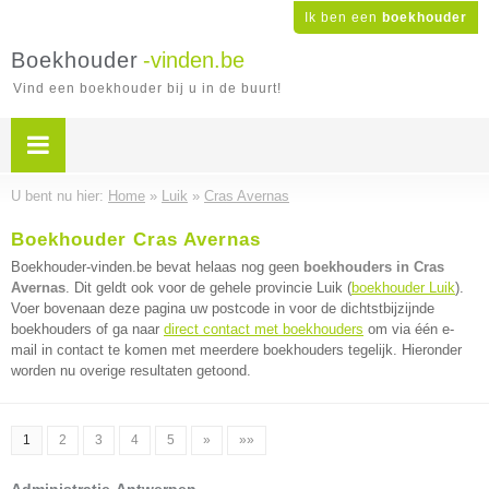
Ik ben een
boekhouder
Boekhouder
-vinden.be
Vind een boekhouder bij u in de buurt!
U bent nu hier:
Home
»
Luik
»
Cras Avernas
Boekhouder Cras Avernas
Boekhouder-vinden.be bevat helaas nog geen
boekhouders in Cras
Avernas
. Dit geldt ook voor de gehele provincie Luik (
boekhouder Luik
).
Voer bovenaan deze pagina uw postcode in voor de dichtstbijzijnde
boekhouders of ga naar
direct contact met boekhouders
om via één e-
mail in contact te komen met meerdere boekhouders tegelijk. Hieronder
worden nu overige resultaten getoond.
1
2
3
4
5
»
»»