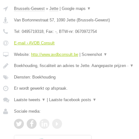
Brussels-Gewest
»
Jette
|
Google maps
▼
Van Bortonnestraat 57
,
1090
Jette
(
Brussels-Gewest
)
Tel:
0495719318
, Fax:
-
, BTW-nr:
0670972754
E-mail › AVDB Consult
Website:
http://www.avdbconsult.be
|
Screenshot
▼
Boekhouding, fiscaliteit an advies te Jette. Aangepaste prijzen ·
▼
Diensten: Boekhouding
Er wordt gewerkt op afspraak.
Laatste tweets
▼
|
Laatste facebook posts
▼
Sociale media: