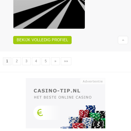
BEKIJK VOLLEDIG PROFIEL
1
2
3
4
5
»
»»