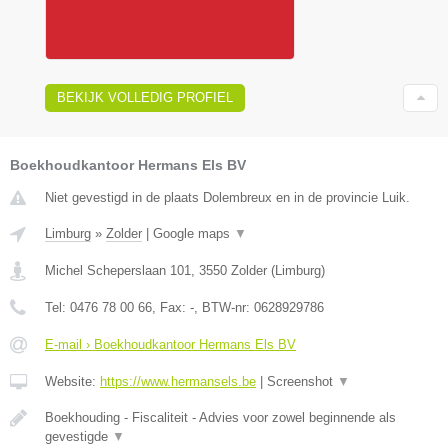
BEKIJK VOLLEDIG PROFIEL
Boekhoudkantoor Hermans Els BV
Niet gevestigd in de plaats Dolembreux en in de provincie Luik.
Limburg
»
Zolder
|
Google maps
▼
Michel Scheperslaan 101
,
3550
Zolder
(
Limburg
)
Tel:
0476 78 00 66
, Fax:
-
, BTW-nr:
0628929786
E-mail › Boekhoudkantoor Hermans Els BV
Website:
https://www.hermansels.be
|
Screenshot
▼
Boekhouding - Fiscaliteit - Advies voor zowel beginnende als
gevestigde
▼