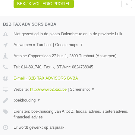
BEKIJK VOLLEDIG PROFIEL
B2B TAX ADVISORS BVBA
Niet gevestigd in de plaats Dolembreux en in de provincie Luik.
Antwerpen
»
Turnhout
|
Google maps
▼
Antoine Coppenslaan 27 bus 1
,
2300
Turnhout
(
Antwerpen
)
Tel:
014-891740
, Fax:
-
, BTW-nr:
0824738045
E-mail › B2B TAX ADVISORS BVBA
Website:
http://www.b2btax.be
|
Screenshot
▼
boekhouding
▼
Diensten: boekhouding van A tot Z, fiscaal advies, startersadvies,
financieel advies
Er wordt gewerkt op afspraak.