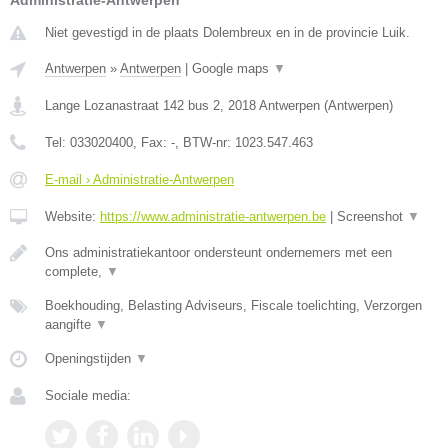
Administratie-Antwerpen
Niet gevestigd in de plaats Dolembreux en in de provincie Luik.
Antwerpen
»
Antwerpen
|
Google maps
▼
Lange Lozanastraat 142 bus 2
,
2018
Antwerpen
(
Antwerpen
)
Tel:
033020400
, Fax:
-
, BTW-nr:
1023.547.463
E-mail › Administratie-Antwerpen
Website:
https://www.administratie-antwerpen.be
|
Screenshot
▼
Ons administratiekantoor ondersteunt ondernemers met een
complete,
▼
Boekhouding, Belasting Adviseurs, Fiscale toelichting, Verzorgen
aangifte
▼
Openingstijden
▼
Sociale media: