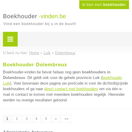
Ik ben een
boekhouder
Boekhouder
-vinden.be
Vind een boekhouder bij u in de buurt!
U bent nu hier:
Home
»
Luik
»
Dolembreux
Boekhouder Dolembreux
Boekhouder-vinden.be bevat helaas nog geen
boekhouders in
Dolembreux
. Dit geldt ook voor de gehele provincie Luik (
boekhouder
Luik
). Voer bovenaan deze pagina uw postcode in voor de dichtstbijzijnde
boekhouders of ga naar
direct contact met boekhouders
om via één e-
mail in contact te komen met meerdere boekhouders tegelijk. Hieronder
worden nu overige resultaten getoond.
1
2
3
4
5
»
»»