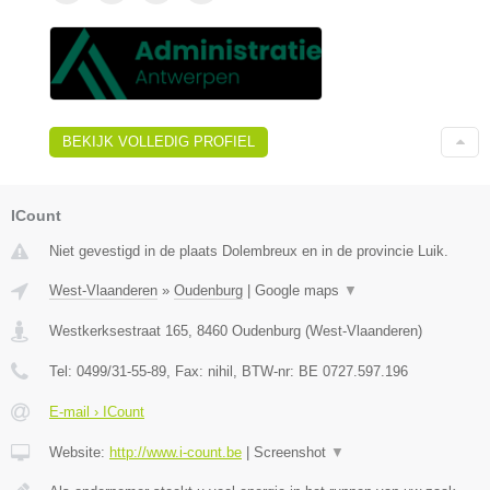
BEKIJK VOLLEDIG PROFIEL
ICount
Niet gevestigd in de plaats Dolembreux en in de provincie Luik.
West-Vlaanderen
»
Oudenburg
|
Google maps
▼
Westkerksestraat 165
,
8460
Oudenburg
(
West-Vlaanderen
)
Tel:
0499/31-55-89
, Fax:
nihil
, BTW-nr:
BE 0727.597.196
E-mail › ICount
Website:
http://www.i-count.be
|
Screenshot
▼