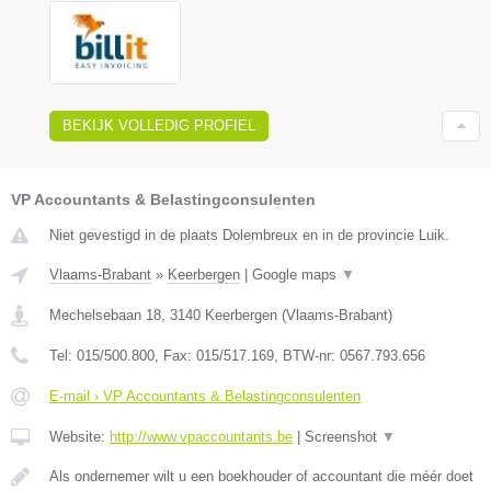
BEKIJK VOLLEDIG PROFIEL
VP Accountants & Belastingconsulenten
Niet gevestigd in de plaats Dolembreux en in de provincie Luik.
Vlaams-Brabant
»
Keerbergen
|
Google maps
▼
Mechelsebaan 18
,
3140
Keerbergen
(
Vlaams-Brabant
)
Tel:
015/500.800
, Fax:
015/517.169
, BTW-nr:
0567.793.656
E-mail › VP Accountants & Belastingconsulenten
Website:
http://www.vpaccountants.be
|
Screenshot
▼
Als ondernemer wilt u een boekhouder of accountant die méér doet