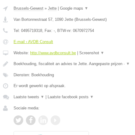
Brussels-Gewest
»
Jette
|
Google maps
▼
Van Bortonnestraat 57
,
1090
Jette
(
Brussels-Gewest
)
Tel:
0495719318
, Fax:
-
, BTW-nr:
0670972754
E-mail › AVDB Consult
Website:
http://www.avdbconsult.be
|
Screenshot
▼
Boekhouding, fiscaliteit an advies te Jette. Aangepaste prijzen ·
▼
Diensten: Boekhouding
Er wordt gewerkt op afspraak.
Laatste tweets
▼
|
Laatste facebook posts
▼
Sociale media: