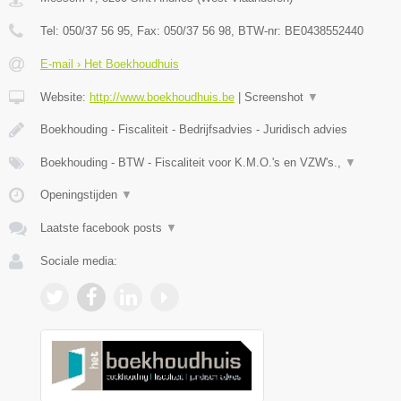
Tel:
050/37 56 95
, Fax:
050/37 56 98
, BTW-nr:
BE0438552440
E-mail › Het Boekhoudhuis
Website:
http://www.boekhoudhuis.be
|
Screenshot
▼
Boekhouding - Fiscaliteit - Bedrijfsadvies - Juridisch advies
Boekhouding - BTW - Fiscaliteit voor K.M.O.'s en VZW's.,
▼
Openingstijden
▼
Laatste facebook posts
▼
Sociale media: