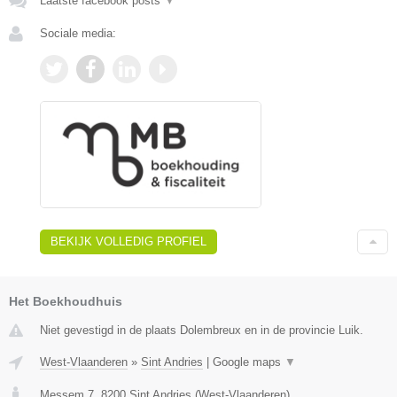
Laatste facebook posts
▼
Sociale media:
BEKIJK VOLLEDIG PROFIEL
Het Boekhoudhuis
Niet gevestigd in de plaats Dolembreux en in de provincie Luik.
West-Vlaanderen
»
Sint Andries
|
Google maps
▼
Messem 7
,
8200
Sint Andries
(
West-Vlaanderen
)