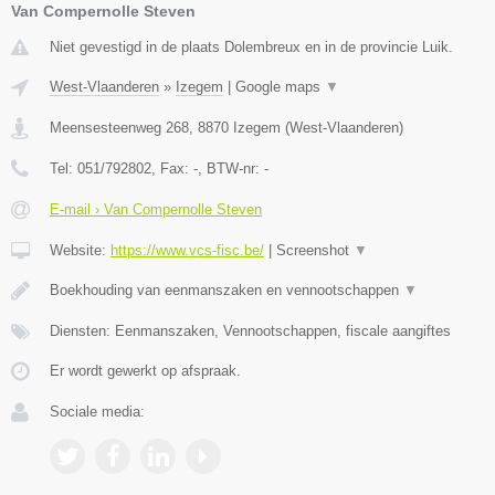
Van Compernolle Steven
Niet gevestigd in de plaats Dolembreux en in de provincie Luik.
West-Vlaanderen
»
Izegem
|
Google maps
▼
Meensesteenweg 268
,
8870
Izegem
(
West-Vlaanderen
)
Tel:
051/792802
, Fax:
-
, BTW-nr:
-
E-mail › Van Compernolle Steven
Website:
https://www.vcs-fisc.be/
|
Screenshot
▼
Boekhouding van eenmanszaken en vennootschappen
▼
Diensten: Eenmanszaken, Vennootschappen, fiscale aangiftes
Er wordt gewerkt op afspraak.
Sociale media: