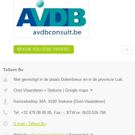
BEKIJK VOLLEDIG PROFIEL
Tellent Bv
Niet gevestigd in de plaats Dolembreux en in de provincie Luik.
Oost-Vlaanderen
»
Stekene
|
Google maps
▼
Kemzekedorp 34A
,
9190
Stekene
(
Oost-Vlaanderen
)
Tel:
+32 479 08 85 85
, Fax:
-
, BTW-nr:
0633.526.794
E-mail › Tellent Bv
Website:
http://www.tellent.be
|
Screenshot
▼