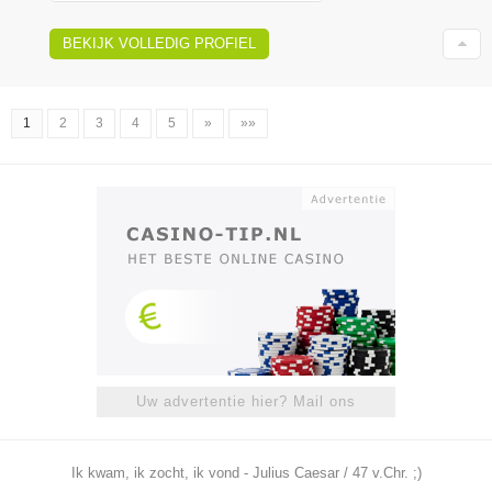
BEKIJK VOLLEDIG PROFIEL
1
2
3
4
5
»
»»
Uw advertentie hier? Mail ons
Ik kwam, ik zocht, ik vond - Julius Caesar / 47 v.Chr. ;)