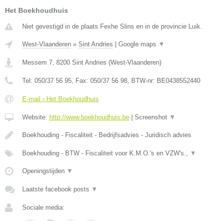
Het Boekhoudhuis
Niet gevestigd in de plaats Fexhe Slins en in de provincie Luik.
West-Vlaanderen
»
Sint Andries
|
Google maps
▼
Messem 7
,
8200
Sint Andries
(
West-Vlaanderen
)
Tel:
050/37 56 95
, Fax:
050/37 56 98
, BTW-nr:
BE0438552440
E-mail › Het Boekhoudhuis
Website:
http://www.boekhoudhuis.be
|
Screenshot
▼
Boekhouding - Fiscaliteit - Bedrijfsadvies - Juridisch advies
Boekhouding - BTW - Fiscaliteit voor K.M.O.'s en VZW's.,
▼
Openingstijden
▼
Laatste facebook posts
▼
Sociale media: