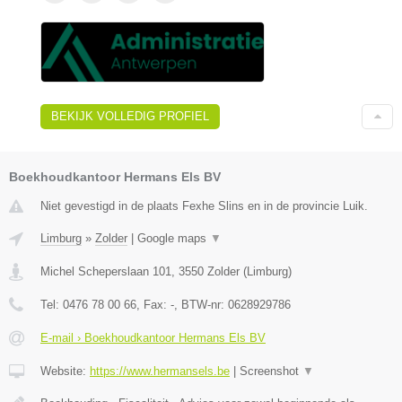
BEKIJK VOLLEDIG PROFIEL
Boekhoudkantoor Hermans Els BV
Niet gevestigd in de plaats Fexhe Slins en in de provincie Luik.
Limburg
»
Zolder
|
Google maps
▼
Michel Scheperslaan 101
,
3550
Zolder
(
Limburg
)
Tel:
0476 78 00 66
, Fax:
-
, BTW-nr:
0628929786
E-mail › Boekhoudkantoor Hermans Els BV
Website:
https://www.hermansels.be
|
Screenshot
▼