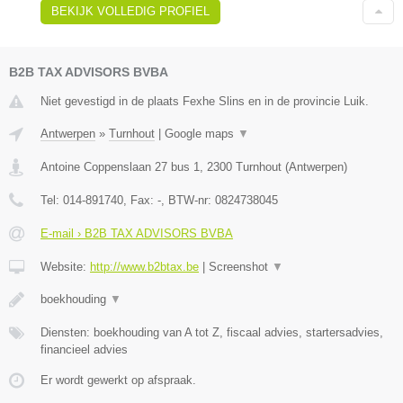
BEKIJK VOLLEDIG PROFIEL
B2B TAX ADVISORS BVBA
Niet gevestigd in de plaats Fexhe Slins en in de provincie Luik.
Antwerpen
»
Turnhout
|
Google maps
▼
Antoine Coppenslaan 27 bus 1
,
2300
Turnhout
(
Antwerpen
)
Tel:
014-891740
, Fax:
-
, BTW-nr:
0824738045
E-mail › B2B TAX ADVISORS BVBA
Website:
http://www.b2btax.be
|
Screenshot
▼
boekhouding
▼
Diensten: boekhouding van A tot Z, fiscaal advies, startersadvies,
financieel advies
Er wordt gewerkt op afspraak.