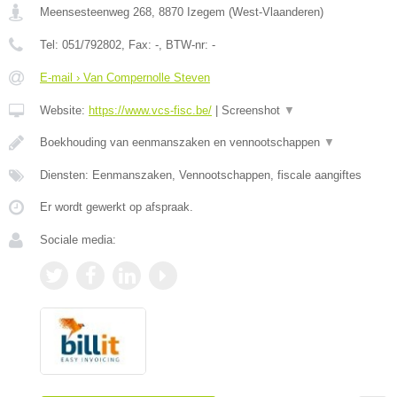
Meensesteenweg 268
,
8870
Izegem
(
West-Vlaanderen
)
Tel:
051/792802
, Fax:
-
, BTW-nr:
-
E-mail › Van Compernolle Steven
Website:
https://www.vcs-fisc.be/
|
Screenshot
▼
Boekhouding van eenmanszaken en vennootschappen
▼
Diensten: Eenmanszaken, Vennootschappen, fiscale aangiftes
Er wordt gewerkt op afspraak.
Sociale media: