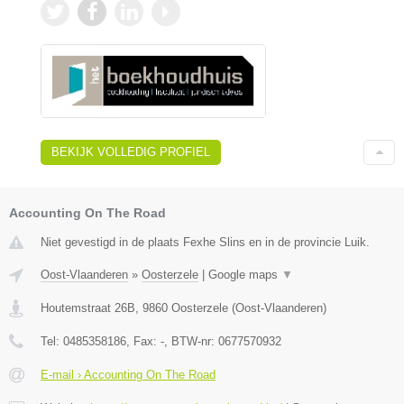
BEKIJK VOLLEDIG PROFIEL
Accounting On The Road
Niet gevestigd in de plaats Fexhe Slins en in de provincie Luik.
Oost-Vlaanderen
»
Oosterzele
|
Google maps
▼
Houtemstraat 26B
,
9860
Oosterzele
(
Oost-Vlaanderen
)
Tel:
0485358186
, Fax:
-
, BTW-nr:
0677570932
E-mail › Accounting On The Road