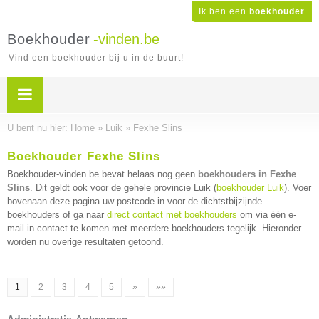
Ik ben een
boekhouder
Boekhouder
-vinden.be
Vind een boekhouder bij u in de buurt!
U bent nu hier:
Home
»
Luik
»
Fexhe Slins
Boekhouder Fexhe Slins
Boekhouder-vinden.be bevat helaas nog geen
boekhouders in Fexhe
Slins
. Dit geldt ook voor de gehele provincie Luik (
boekhouder Luik
). Voer
bovenaan deze pagina uw postcode in voor de dichtstbijzijnde
boekhouders of ga naar
direct contact met boekhouders
om via één e-
mail in contact te komen met meerdere boekhouders tegelijk. Hieronder
worden nu overige resultaten getoond.
1
2
3
4
5
»
»»