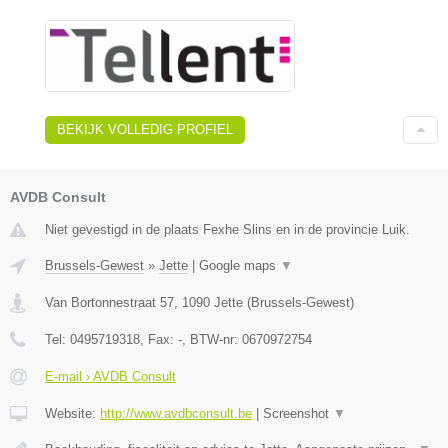
BEKIJK VOLLEDIG PROFIEL
AVDB Consult
Niet gevestigd in de plaats Fexhe Slins en in de provincie Luik.
Brussels-Gewest
»
Jette
|
Google maps
▼
Van Bortonnestraat 57
,
1090
Jette
(
Brussels-Gewest
)
Tel:
0495719318
, Fax:
-
, BTW-nr:
0670972754
E-mail › AVDB Consult
Website:
http://www.avdbconsult.be
|
Screenshot
▼