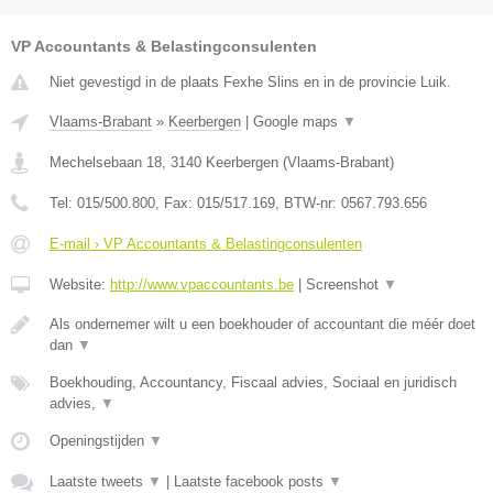
VP Accountants & Belastingconsulenten
Niet gevestigd in de plaats Fexhe Slins en in de provincie Luik.
Vlaams-Brabant
»
Keerbergen
|
Google maps
▼
Mechelsebaan 18
,
3140
Keerbergen
(
Vlaams-Brabant
)
Tel:
015/500.800
, Fax:
015/517.169
, BTW-nr:
0567.793.656
E-mail › VP Accountants & Belastingconsulenten
Website:
http://www.vpaccountants.be
|
Screenshot
▼
Als ondernemer wilt u een boekhouder of accountant die méér doet
dan
▼
Boekhouding, Accountancy, Fiscaal advies, Sociaal en juridisch
advies,
▼
Openingstijden
▼
Laatste tweets
▼
|
Laatste facebook posts
▼