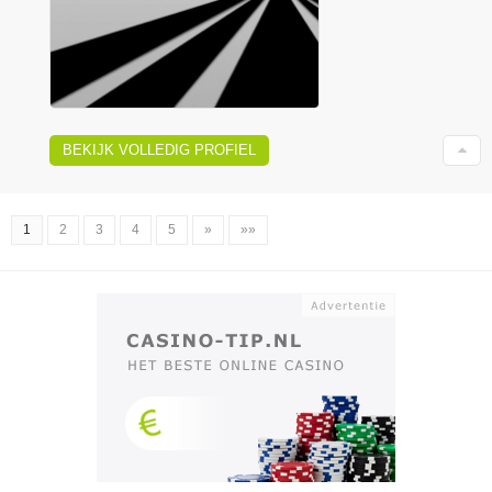
BEKIJK VOLLEDIG PROFIEL
1
2
3
4
5
»
»»