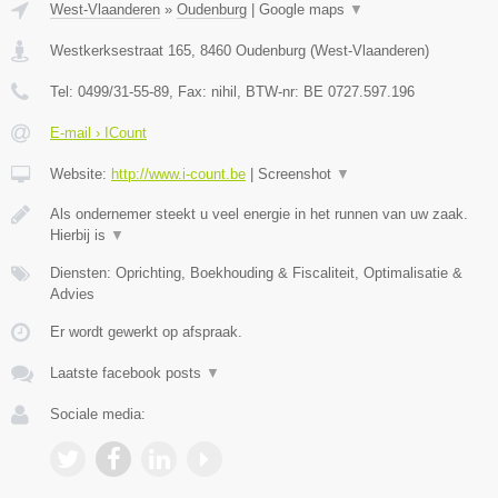
West-Vlaanderen
»
Oudenburg
|
Google maps
▼
Westkerksestraat 165
,
8460
Oudenburg
(
West-Vlaanderen
)
Tel:
0499/31-55-89
, Fax:
nihil
, BTW-nr:
BE 0727.597.196
E-mail › ICount
Website:
http://www.i-count.be
|
Screenshot
▼
Als ondernemer steekt u veel energie in het runnen van uw zaak.
Hierbij is
▼
Diensten: Oprichting, Boekhouding & Fiscaliteit, Optimalisatie &
Advies
Er wordt gewerkt op afspraak.
Laatste facebook posts
▼
Sociale media: