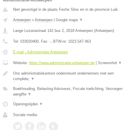
Administratie-Antwerpen
Niet gevestigd in de plaats Fexhe Slins en in de provincie Luik.
Antwerpen
»
Antwerpen
|
Google maps
▼
Lange Lozanastraat 142 bus 2
,
2018
Antwerpen
(
Antwerpen
)
Tel:
033020400
, Fax:
-
, BTW-nr:
1023.547.463
E-mail › Administratie-Antwerpen
Website:
https://www.administratie-antwerpen.be
|
Screenshot
▼
Ons administratiekantoor ondersteunt ondernemers met een
complete,
▼
Boekhouding, Belasting Adviseurs, Fiscale toelichting, Verzorgen
aangifte
▼
Openingstijden
▼
Sociale media: