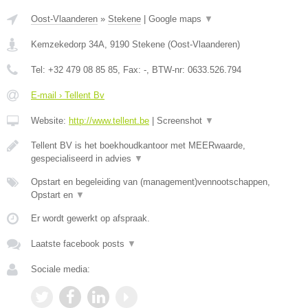
Oost-Vlaanderen
»
Stekene
|
Google maps
▼
Kemzekedorp 34A
,
9190
Stekene
(
Oost-Vlaanderen
)
Tel:
+32 479 08 85 85
, Fax:
-
, BTW-nr:
0633.526.794
E-mail › Tellent Bv
Website:
http://www.tellent.be
|
Screenshot
▼
Tellent BV is het boekhoudkantoor met MEERwaarde,
gespecialiseerd in advies
▼
Opstart en begeleiding van (management)vennootschappen,
Opstart en
▼
Er wordt gewerkt op afspraak.
Laatste facebook posts
▼
Sociale media: