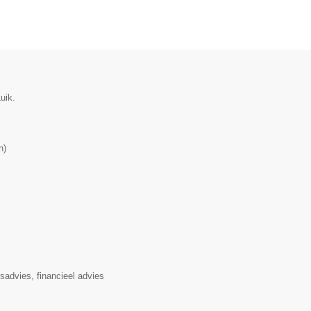
uik.
n
)
rsadvies, financieel advies