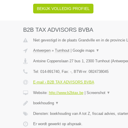
BEKIJK VOLLEDIG PROFIEL
B2B TAX ADVISORS BVBA
Niet gevestigd in de plaats Grandville en in de provincie L
Antwerpen
»
Turnhout
|
Google maps
▼
Antoine Coppenslaan 27 bus 1
,
2300
Turnhout
(
Antwerpe
Tel:
014-891740
, Fax:
-
, BTW-nr:
0824738045
E-mail › B2B TAX ADVISORS BVBA
Website:
http://www.b2btax.be
|
Screenshot
▼
boekhouding
▼
Diensten: boekhouding van A tot Z, fiscaal advies, starte
Er wordt gewerkt op afspraak.