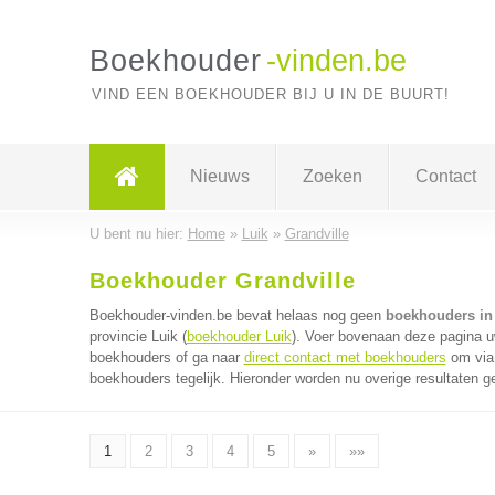
Boekhouder
-vinden.be
VIND EEN BOEKHOUDER BIJ U IN DE BUURT!
Nieuws
Zoeken
Contact
U bent nu hier:
Home
»
Luik
»
Grandville
Boekhouder Grandville
Boekhouder-vinden.be bevat helaas nog geen
boekhouders in 
provincie Luik (
boekhouder Luik
). Voer bovenaan deze pagina uw
boekhouders of ga naar
direct contact met boekhouders
om via 
boekhouders tegelijk. Hieronder worden nu overige resultaten g
1
2
3
4
5
»
»»