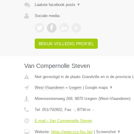
Laatste facebook posts
▼
Sociale media:
BEKIJK VOLLEDIG PROFIEL
Van Compernolle Steven
Niet gevestigd in de plaats Grandville en in de provincie L
West-Vlaanderen
»
Izegem
|
Google maps
▼
Meensesteenweg 268
,
8870
Izegem
(
West-Vlaanderen
)
Tel:
051/792802
, Fax:
-
, BTW-nr:
-
E-mail › Van Compernolle Steven
Website:
https://www.vcs-fisc.be/
|
Screenshot
▼