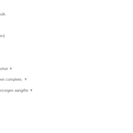
uik.
en
)
nshot
▼
een complete,
▼
erzorgen aangifte
▼