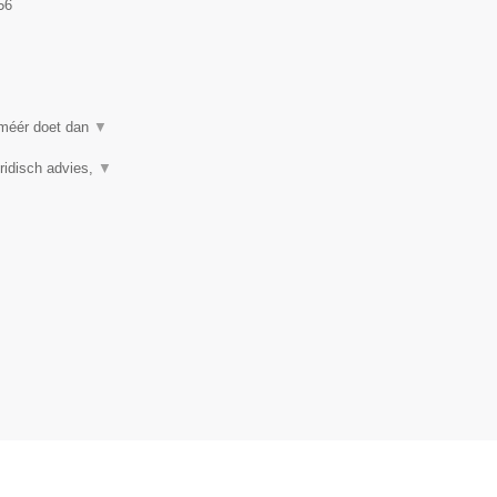
56
 méér doet dan
▼
ridisch advies,
▼