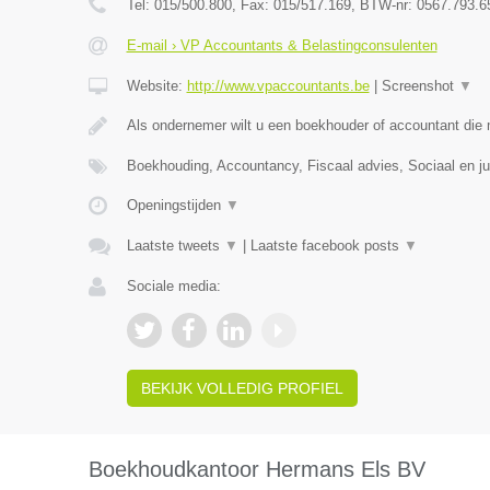
Tel:
015/500.800
, Fax:
015/517.169
, BTW-nr:
0567.793.6
E-mail › VP Accountants & Belastingconsulenten
Website:
http://www.vpaccountants.be
|
Screenshot
▼
Als ondernemer wilt u een boekhouder of accountant die
Boekhouding, Accountancy, Fiscaal advies, Sociaal en ju
Openingstijden
▼
Laatste tweets
▼
|
Laatste facebook posts
▼
Sociale media:
BEKIJK VOLLEDIG PROFIEL
Boekhoudkantoor Hermans Els BV