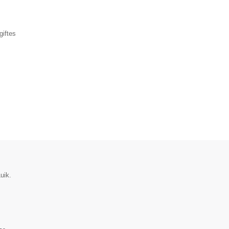
▼
iftes
uik.