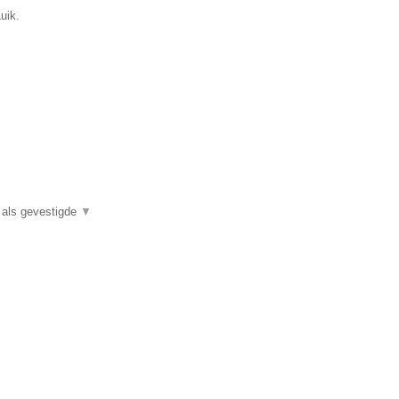
uik.
e als gevestigde
▼