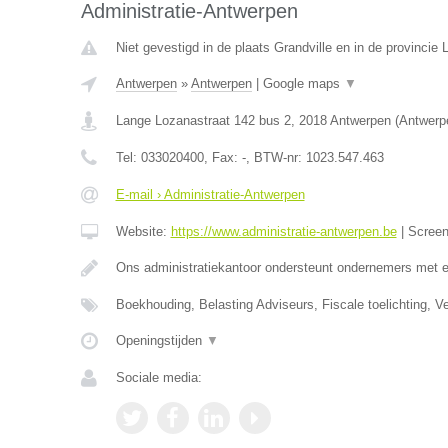
Administratie-Antwerpen
Niet gevestigd in de plaats Grandville en in de provincie L
Antwerpen
»
Antwerpen
|
Google maps
▼
Lange Lozanastraat 142 bus 2
,
2018
Antwerpen
(
Antwerp
Tel:
033020400
, Fax:
-
, BTW-nr:
1023.547.463
E-mail › Administratie-Antwerpen
Website:
https://www.administratie-antwerpen.be
|
Scree
Ons administratiekantoor ondersteunt ondernemers met 
Boekhouding, Belasting Adviseurs, Fiscale toelichting, V
Openingstijden
▼
Sociale media: