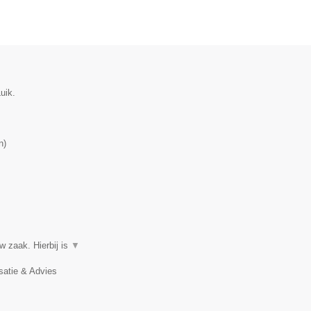
uik.
n
)
w zaak. Hierbij is
▼
satie & Advies