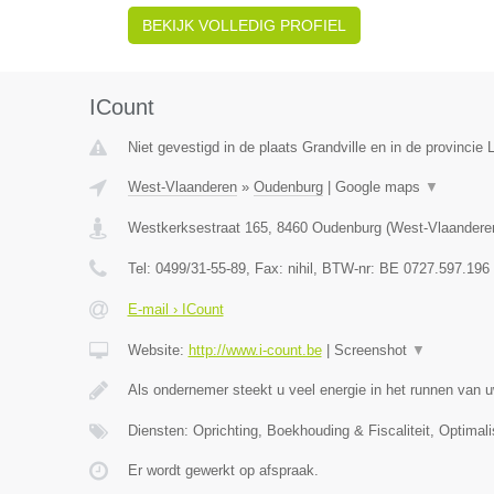
BEKIJK VOLLEDIG PROFIEL
ICount
Niet gevestigd in de plaats Grandville en in de provincie L
West-Vlaanderen
»
Oudenburg
|
Google maps
▼
Westkerksestraat 165
,
8460
Oudenburg
(
West-Vlaandere
Tel:
0499/31-55-89
, Fax:
nihil
, BTW-nr:
BE 0727.597.196
E-mail › ICount
Website:
http://www.i-count.be
|
Screenshot
▼
Als ondernemer steekt u veel energie in het runnen van u
Diensten: Oprichting, Boekhouding & Fiscaliteit, Optimali
Er wordt gewerkt op afspraak.