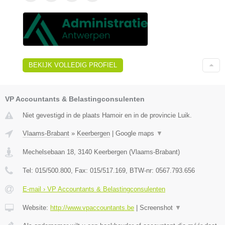
BEKIJK VOLLEDIG PROFIEL
VP Accountants & Belastingconsulenten
Niet gevestigd in de plaats Hamoir en in de provincie Luik.
Vlaams-Brabant
»
Keerbergen
|
Google maps
▼
Mechelsebaan 18
,
3140
Keerbergen
(
Vlaams-Brabant
)
Tel:
015/500.800
, Fax:
015/517.169
, BTW-nr:
0567.793.656
E-mail › VP Accountants & Belastingconsulenten
Website:
http://www.vpaccountants.be
|
Screenshot
▼