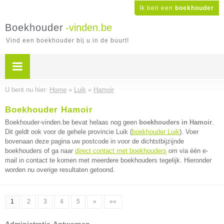
Ik ben een
boekhouder
Boekhouder
-vinden.be
Vind een boekhouder bij u in de buurt!
U bent nu hier:
Home
»
Luik
»
Hamoir
Boekhouder Hamoir
Boekhouder-vinden.be bevat helaas nog geen
boekhouders in Hamoir
.
Dit geldt ook voor de gehele provincie Luik (
boekhouder Luik
). Voer
bovenaan deze pagina uw postcode in voor de dichtstbijzijnde
boekhouders of ga naar
direct contact met boekhouders
om via één e-
mail in contact te komen met meerdere boekhouders tegelijk. Hieronder
worden nu overige resultaten getoond.
1
2
3
4
5
»
»»