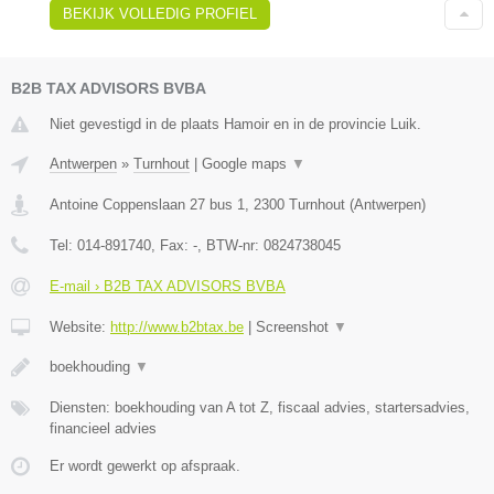
BEKIJK VOLLEDIG PROFIEL
B2B TAX ADVISORS BVBA
Niet gevestigd in de plaats Hamoir en in de provincie Luik.
Antwerpen
»
Turnhout
|
Google maps
▼
Antoine Coppenslaan 27 bus 1
,
2300
Turnhout
(
Antwerpen
)
Tel:
014-891740
, Fax:
-
, BTW-nr:
0824738045
E-mail › B2B TAX ADVISORS BVBA
Website:
http://www.b2btax.be
|
Screenshot
▼
boekhouding
▼
Diensten: boekhouding van A tot Z, fiscaal advies, startersadvies,
financieel advies
Er wordt gewerkt op afspraak.