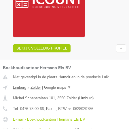
BEKIJK VOLLEDIG PROFIEL
Boekhoudkantoor Hermans Els BV
Niet gevestigd in de plaats Hamoir en in de provincie Luik.
Limburg
»
Zolder
|
Google maps
▼
Michel Scheperslaan 101
,
3550
Zolder
(
Limburg
)
Tel:
0476 78 00 66
, Fax:
-
, BTW-nr:
0628929786
E-mail › Boekhoudkantoor Hermans Els BV