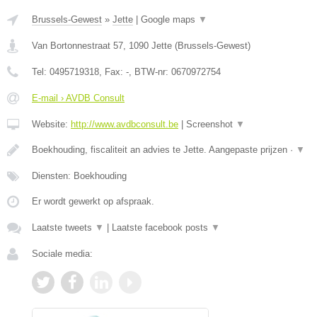
Brussels-Gewest
»
Jette
|
Google maps
▼
Van Bortonnestraat 57
,
1090
Jette
(
Brussels-Gewest
)
Tel:
0495719318
, Fax:
-
, BTW-nr:
0670972754
E-mail › AVDB Consult
Website:
http://www.avdbconsult.be
|
Screenshot
▼
Boekhouding, fiscaliteit an advies te Jette. Aangepaste prijzen ·
▼
Diensten: Boekhouding
Er wordt gewerkt op afspraak.
Laatste tweets
▼
|
Laatste facebook posts
▼
Sociale media: