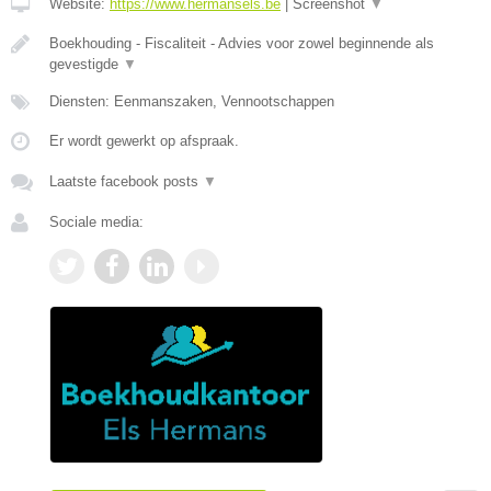
Website:
https://www.hermansels.be
|
Screenshot
▼
Boekhouding - Fiscaliteit - Advies voor zowel beginnende als
gevestigde
▼
Diensten: Eenmanszaken, Vennootschappen
Er wordt gewerkt op afspraak.
Laatste facebook posts
▼
Sociale media: