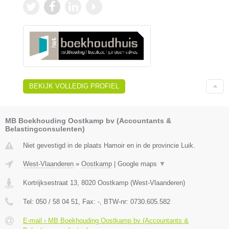
BEKIJK VOLLEDIG PROFIEL
MB Boekhouding Oostkamp bv (Accountants &
Belastingconsulenten)
Niet gevestigd in de plaats Hamoir en in de provincie Luik.
West-Vlaanderen
»
Oostkamp
|
Google maps
▼
Kortrijksestraat 13
,
8020
Oostkamp
(
West-Vlaanderen
)
Tel:
050 / 58 04 51
, Fax:
-
, BTW-nr:
0730.605.582
E-mail › MB Boekhouding Oostkamp bv (Accountants &