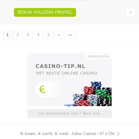
BEKIJK VOLLEDIG PROFIEL
1
2
3
4
5
»
»»
Uw advertentie hier? Mail ons
Ik kwam, ik zocht, ik vond - Julius Caesar / 47 v.Chr. ;)