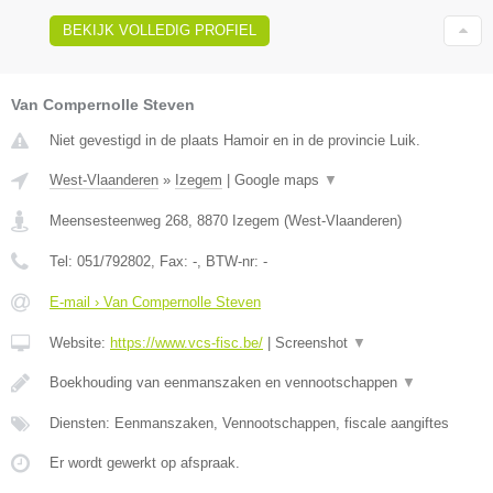
BEKIJK VOLLEDIG PROFIEL
Van Compernolle Steven
Niet gevestigd in de plaats Hamoir en in de provincie Luik.
West-Vlaanderen
»
Izegem
|
Google maps
▼
Meensesteenweg 268
,
8870
Izegem
(
West-Vlaanderen
)
Tel:
051/792802
, Fax:
-
, BTW-nr:
-
E-mail › Van Compernolle Steven
Website:
https://www.vcs-fisc.be/
|
Screenshot
▼
Boekhouding van eenmanszaken en vennootschappen
▼
Diensten: Eenmanszaken, Vennootschappen, fiscale aangiftes
Er wordt gewerkt op afspraak.