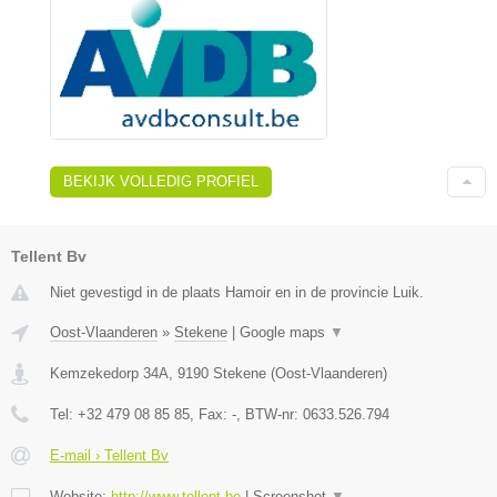
BEKIJK VOLLEDIG PROFIEL
Tellent Bv
Niet gevestigd in de plaats Hamoir en in de provincie Luik.
Oost-Vlaanderen
»
Stekene
|
Google maps
▼
Kemzekedorp 34A
,
9190
Stekene
(
Oost-Vlaanderen
)
Tel:
+32 479 08 85 85
, Fax:
-
, BTW-nr:
0633.526.794
E-mail › Tellent Bv
Website:
http://www.tellent.be
|
Screenshot
▼