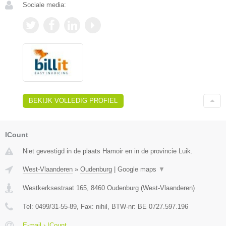
Sociale media:
BEKIJK VOLLEDIG PROFIEL
ICount
Niet gevestigd in de plaats Hamoir en in de provincie Luik.
West-Vlaanderen
»
Oudenburg
|
Google maps
▼
Westkerksestraat 165
,
8460
Oudenburg
(
West-Vlaanderen
)
Tel:
0499/31-55-89
, Fax:
nihil
, BTW-nr:
BE 0727.597.196
E-mail › ICount