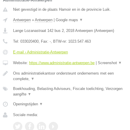
Administratie-Antwerpen
Niet gevestigd in de plaats Hamoir en in de provincie Luik.
Antwerpen
»
Antwerpen
|
Google maps
▼
Lange Lozanastraat 142 bus 2
,
2018
Antwerpen
(
Antwerpen
)
Tel:
033020400
, Fax:
-
, BTW-nr:
1023.547.463
E-mail › Administratie-Antwerpen
Website:
https://www.administratie-antwerpen.be
|
Screenshot
▼
Ons administratiekantoor ondersteunt ondernemers met een
complete,
▼
Boekhouding, Belasting Adviseurs, Fiscale toelichting, Verzorgen
aangifte
▼
Openingstijden
▼
Sociale media: