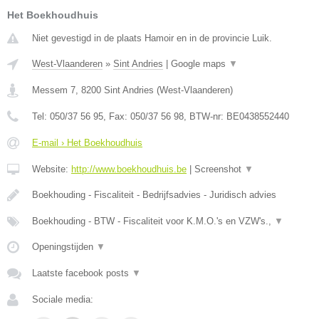
Het Boekhoudhuis
Niet gevestigd in de plaats Hamoir en in de provincie Luik.
West-Vlaanderen
»
Sint Andries
|
Google maps
▼
Messem 7
,
8200
Sint Andries
(
West-Vlaanderen
)
Tel:
050/37 56 95
, Fax:
050/37 56 98
, BTW-nr:
BE0438552440
E-mail › Het Boekhoudhuis
Website:
http://www.boekhoudhuis.be
|
Screenshot
▼
Boekhouding - Fiscaliteit - Bedrijfsadvies - Juridisch advies
Boekhouding - BTW - Fiscaliteit voor K.M.O.'s en VZW's.,
▼
Openingstijden
▼
Laatste facebook posts
▼
Sociale media: