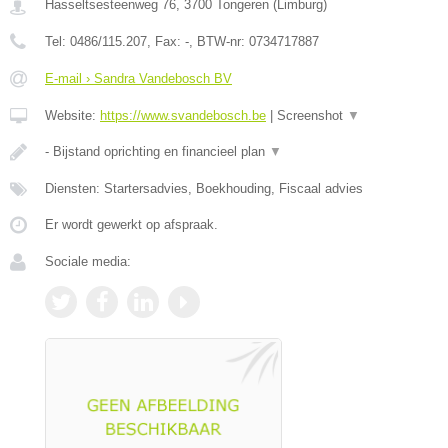
Hasseltsesteenweg 76
,
3700
Tongeren
(
Limburg
)
Tel:
0486/115.207
, Fax:
-
, BTW-nr:
0734717887
E-mail › Sandra Vandebosch BV
Website:
https://www.svandebosch.be
|
Screenshot
▼
- Bijstand oprichting en financieel plan
▼
Diensten: Startersadvies, Boekhouding, Fiscaal advies
Er wordt gewerkt op afspraak.
Sociale media: