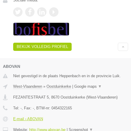
Sociale media:
BEKIJK VOLLEDIG PROFIEL
ABOVAN
Niet gevestigd in de plaats Heppenbach en in de provincie Luik.
West-Vlaanderen
»
Oostduinkerke
|
Google maps
▼
FEZANTESTRAAT 5
,
8670
Oostduinkerke
(
West-Vlaanderen
)
Tel:
-
, Fax:
-
, BTW-nr:
0454322165
E-mail › ABOVAN
Website:
http://www.abovan.be
|
Screenshot
▼