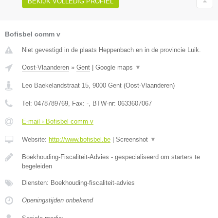
BEKIJK VOLLEDIG PROFIEL
Bofisbel comm v
Niet gevestigd in de plaats Heppenbach en in de provincie Luik.
Oost-Vlaanderen
»
Gent
|
Google maps
▼
Leo Baekelandstraat 15
,
9000
Gent
(
Oost-Vlaanderen
)
Tel:
0478789769
, Fax:
-
, BTW-nr:
0633607067
E-mail › Bofisbel comm v
Website:
http://www.bofisbel.be
|
Screenshot
▼
Boekhouding-Fiscaliteit-Advies - gespecialiseerd om starters te
begeleiden
Diensten: Boekhouding-fiscaliteit-advies
Openingstijden onbekend