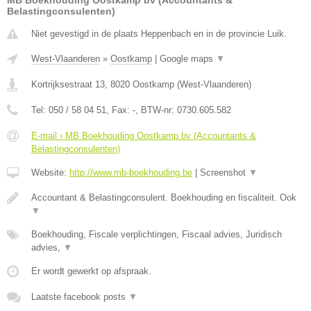
MB Boekhouding Oostkamp bv (Accountants &
Belastingconsulenten)
Niet gevestigd in de plaats Heppenbach en in de provincie Luik.
West-Vlaanderen
»
Oostkamp
|
Google maps
▼
Kortrijksestraat 13
,
8020
Oostkamp
(
West-Vlaanderen
)
Tel:
050 / 58 04 51
, Fax:
-
, BTW-nr:
0730.605.582
E-mail › MB Boekhouding Oostkamp bv (Accountants &
Belastingconsulenten)
Website:
http://www.mb-boekhouding.be
|
Screenshot
▼
Accountant & Belastingconsulent. Boekhouding en fiscaliteit. Ook
▼
Boekhouding, Fiscale verplichtingen, Fiscaal advies, Juridisch
advies,
▼
Er wordt gewerkt op afspraak.
Laatste facebook posts
▼