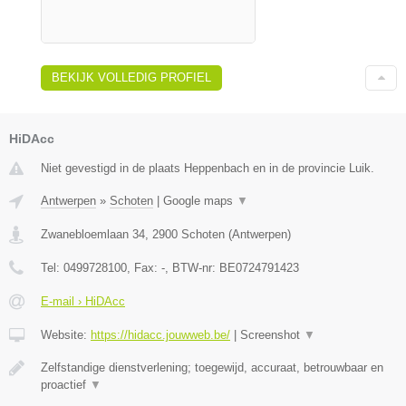
BEKIJK VOLLEDIG PROFIEL
HiDAcc
Niet gevestigd in de plaats Heppenbach en in de provincie Luik.
Antwerpen
»
Schoten
|
Google maps
▼
Zwanebloemlaan 34
,
2900
Schoten
(
Antwerpen
)
Tel:
0499728100
, Fax:
-
, BTW-nr:
BE0724791423
E-mail › HiDAcc
Website:
https://hidacc.jouwweb.be/
|
Screenshot
▼
Zelfstandige dienstverlening; toegewijd, accuraat, betrouwbaar en
proactief
▼