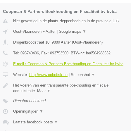
Coopman & Partners Boekhouding en Fiscaliteit bv bvba
Niet gevestigd in de plaats Heppenbach en in de provincie Luik.
Oost-Vlaanderen
»
Aalter
|
Google maps
▼
Drogenbroodstraat 10
,
9880
Aalter
(
Oost-Vlaanderen
)
Tel:
093740406
, Fax:
093753500
, BTW-nr:
be0504988532
E-mail › Coopman & Partners Boekhouding en Fiscaliteit bv bvba
Website:
http://www.cobofisk.be
|
Screenshot
▼
Het voeren van een transparante boekhouding en fiscale
administratie. Maar
▼
Diensten onbekend
Openingstijden
▼
Laatste facebook posts
▼