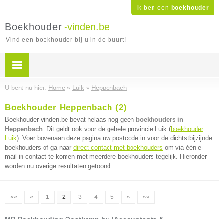
Ik ben een
boekhouder
Boekhouder
-vinden.be
Vind een boekhouder bij u in de buurt!
U bent nu hier:
Home
»
Luik
»
Heppenbach
Boekhouder Heppenbach (2)
Boekhouder-vinden.be bevat helaas nog geen
boekhouders in
Heppenbach
. Dit geldt ook voor de gehele provincie Luik (
boekhouder
Luik
). Voer bovenaan deze pagina uw postcode in voor de dichtstbijzijnde
boekhouders of ga naar
direct contact met boekhouders
om via één e-
mail in contact te komen met meerdere boekhouders tegelijk. Hieronder
worden nu overige resultaten getoond.
««
«
1
2
3
4
5
»
»»