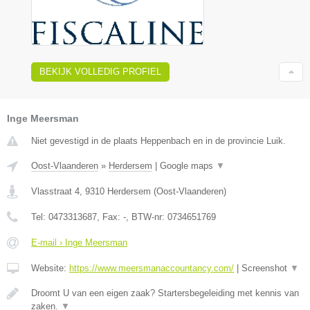
BEKIJK VOLLEDIG PROFIEL
Inge Meersman
Niet gevestigd in de plaats Heppenbach en in de provincie Luik.
Oost-Vlaanderen
»
Herdersem
|
Google maps
▼
Vlasstraat 4
,
9310
Herdersem
(
Oost-Vlaanderen
)
Tel:
0473313687
, Fax:
-
, BTW-nr:
0734651769
E-mail › Inge Meersman
Website:
https://www.meersmanaccountancy.com/
|
Screenshot
▼
Droomt U van een eigen zaak? Startersbegeleiding met kennis van
zaken.
▼