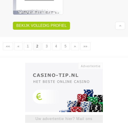
BEKIJK VOLLEDIG PROFIEL
««
«
1
2
3
4
5
»
»»
Uw advertentie hier? Mail ons