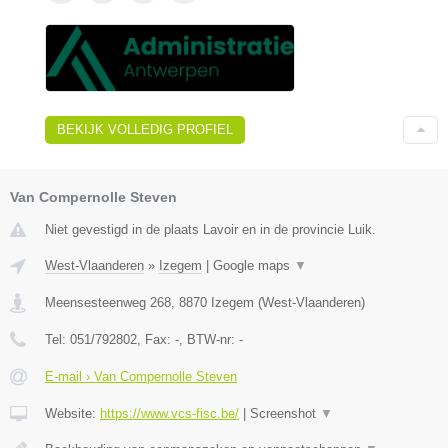
BEKIJK VOLLEDIG PROFIEL
Van Compernolle Steven
Niet gevestigd in de plaats Lavoir en in de provincie Luik.
West-Vlaanderen
»
Izegem
|
Google maps
▼
Meensesteenweg 268
,
8870
Izegem
(
West-Vlaanderen
)
Tel:
051/792802
, Fax:
-
, BTW-nr:
-
E-mail › Van Compernolle Steven
Website:
https://www.vcs-fisc.be/
|
Screenshot
▼