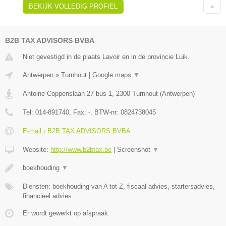
BEKIJK VOLLEDIG PROFIEL
B2B TAX ADVISORS BVBA
Niet gevestigd in de plaats Lavoir en in de provincie Luik.
Antwerpen
»
Turnhout
|
Google maps
▼
Antoine Coppenslaan 27 bus 1
,
2300
Turnhout
(
Antwerpen
)
Tel:
014-891740
, Fax:
-
, BTW-nr:
0824738045
E-mail › B2B TAX ADVISORS BVBA
Website:
http://www.b2btax.be
|
Screenshot
▼
boekhouding
▼
Diensten: boekhouding van A tot Z, fiscaal advies, startersadvies,
financieel advies
Er wordt gewerkt op afspraak.