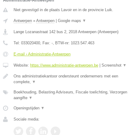
Administratie-Antwerpen
Niet gevestigd in de plaats Lavoir en in de provincie Luik.
Antwerpen
»
Antwerpen
|
Google maps
▼
Lange Lozanastraat 142 bus 2
,
2018
Antwerpen
(
Antwerpen
)
Tel:
033020400
, Fax:
-
, BTW-nr:
1023.547.463
E-mail › Administratie-Antwerpen
Website:
https://www.administratie-antwerpen.be
|
Screenshot
▼
Ons administratiekantoor ondersteunt ondernemers met een
complete,
▼
Boekhouding, Belasting Adviseurs, Fiscale toelichting, Verzorgen
aangifte
▼
Openingstijden
▼
Sociale media: