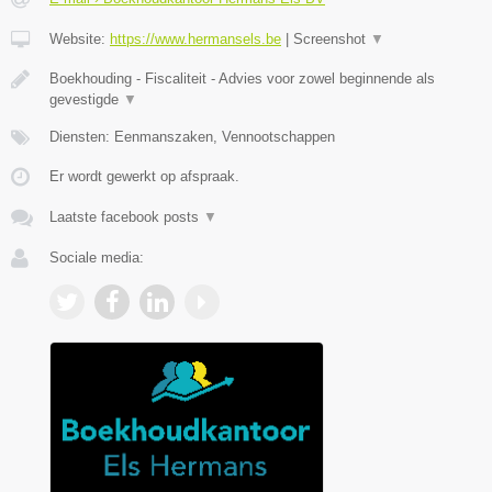
Website:
https://www.hermansels.be
|
Screenshot
▼
Boekhouding - Fiscaliteit - Advies voor zowel beginnende als
gevestigde
▼
Diensten: Eenmanszaken, Vennootschappen
Er wordt gewerkt op afspraak.
Laatste facebook posts
▼
Sociale media: