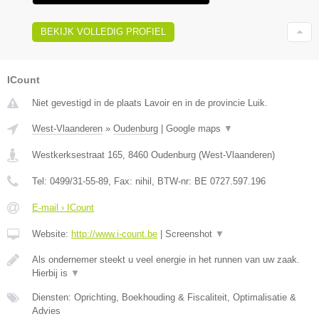
BEKIJK VOLLEDIG PROFIEL
ICount
Niet gevestigd in de plaats Lavoir en in de provincie Luik.
West-Vlaanderen
»
Oudenburg
|
Google maps
▼
Westkerksestraat 165
,
8460
Oudenburg
(
West-Vlaanderen
)
Tel:
0499/31-55-89
, Fax:
nihil
, BTW-nr:
BE 0727.597.196
E-mail › ICount
Website:
http://www.i-count.be
|
Screenshot
▼
Als ondernemer steekt u veel energie in het runnen van uw zaak.
Hierbij is
▼
Diensten: Oprichting, Boekhouding & Fiscaliteit, Optimalisatie &
Advies