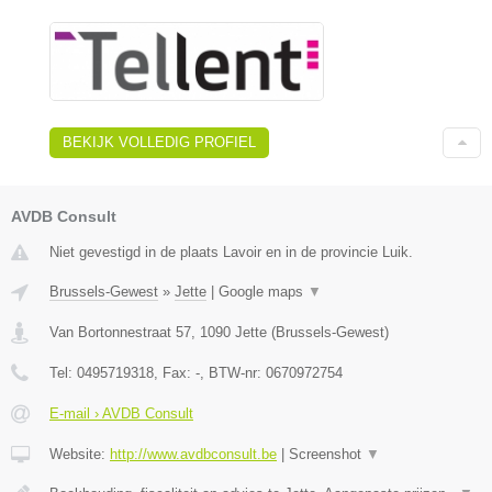
BEKIJK VOLLEDIG PROFIEL
AVDB Consult
Niet gevestigd in de plaats Lavoir en in de provincie Luik.
Brussels-Gewest
»
Jette
|
Google maps
▼
Van Bortonnestraat 57
,
1090
Jette
(
Brussels-Gewest
)
Tel:
0495719318
, Fax:
-
, BTW-nr:
0670972754
E-mail › AVDB Consult
Website:
http://www.avdbconsult.be
|
Screenshot
▼