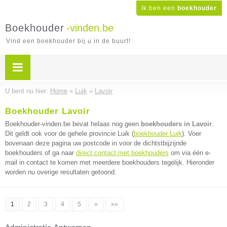
Ik ben een
boekhouder
Boekhouder
-vinden.be
Vind een boekhouder bij u in de buurt!
U bent nu hier:
Home
»
Luik
»
Lavoir
Boekhouder Lavoir
Boekhouder-vinden.be bevat helaas nog geen
boekhouders in Lavoir
.
Dit geldt ook voor de gehele provincie Luik (
boekhouder Luik
). Voer
bovenaan deze pagina uw postcode in voor de dichtstbijzijnde
boekhouders of ga naar
direct contact met boekhouders
om via één e-
mail in contact te komen met meerdere boekhouders tegelijk. Hieronder
worden nu overige resultaten getoond.
1
2
3
4
5
»
»»