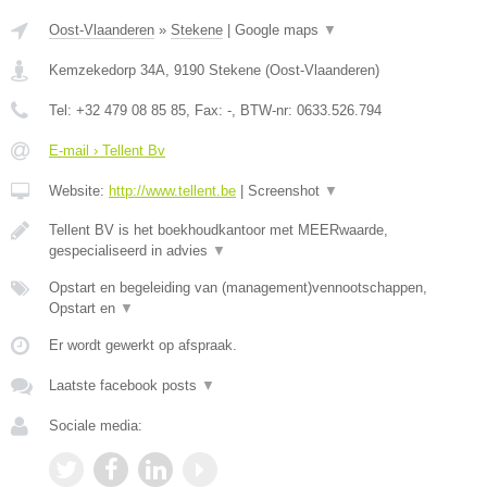
Oost-Vlaanderen
»
Stekene
|
Google maps
▼
Kemzekedorp 34A
,
9190
Stekene
(
Oost-Vlaanderen
)
Tel:
+32 479 08 85 85
, Fax:
-
, BTW-nr:
0633.526.794
E-mail › Tellent Bv
Website:
http://www.tellent.be
|
Screenshot
▼
Tellent BV is het boekhoudkantoor met MEERwaarde,
gespecialiseerd in advies
▼
Opstart en begeleiding van (management)vennootschappen,
Opstart en
▼
Er wordt gewerkt op afspraak.
Laatste facebook posts
▼
Sociale media: