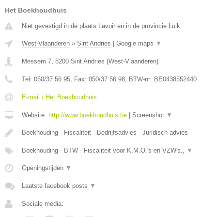
Het Boekhoudhuis
Niet gevestigd in de plaats Lavoir en in de provincie Luik.
West-Vlaanderen
»
Sint Andries
|
Google maps
▼
Messem 7
,
8200
Sint Andries
(
West-Vlaanderen
)
Tel:
050/37 56 95
, Fax:
050/37 56 98
, BTW-nr:
BE0438552440
E-mail › Het Boekhoudhuis
Website:
http://www.boekhoudhuis.be
|
Screenshot
▼
Boekhouding - Fiscaliteit - Bedrijfsadvies - Juridisch advies
Boekhouding - BTW - Fiscaliteit voor K.M.O.'s en VZW's.,
▼
Openingstijden
▼
Laatste facebook posts
▼
Sociale media: