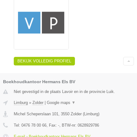
BEKIJK VOLLEDIG PROFIEL
Boekhoudkantoor Hermans Els BV
Niet gevestigd in de plaats Lavoir en in de provincie Luik.
Limburg
»
Zolder
|
Google maps
▼
Michel Scheperslaan 101
,
3550
Zolder
(
Limburg
)
Tel:
0476 78 00 66
, Fax:
-
, BTW-nr:
0628929786
E-mail › Boekhoudkantoor Hermans Els BV