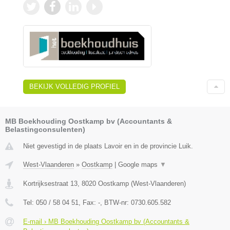
BEKIJK VOLLEDIG PROFIEL
MB Boekhouding Oostkamp bv (Accountants &
Belastingconsulenten)
Niet gevestigd in de plaats Lavoir en in de provincie Luik.
West-Vlaanderen
»
Oostkamp
|
Google maps
▼
Kortrijksestraat 13
,
8020
Oostkamp
(
West-Vlaanderen
)
Tel:
050 / 58 04 51
, Fax:
-
, BTW-nr:
0730.605.582
E-mail › MB Boekhouding Oostkamp bv (Accountants &