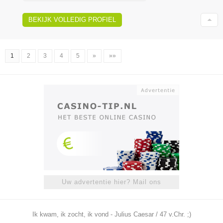
BEKIJK VOLLEDIG PROFIEL
1
2
3
4
5
»
»»
Uw advertentie hier? Mail ons
Ik kwam, ik zocht, ik vond - Julius Caesar / 47 v.Chr. ;)