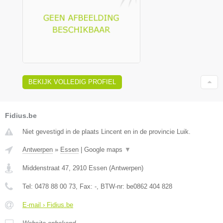
BEKIJK VOLLEDIG PROFIEL
Fidius.be
Niet gevestigd in de plaats Lincent en in de provincie Luik.
Antwerpen
»
Essen
|
Google maps
▼
Middenstraat 47
,
2910
Essen
(
Antwerpen
)
Tel:
0478 88 00 73
, Fax:
-
, BTW-nr:
be0862 404 828
E-mail › Fidius.be