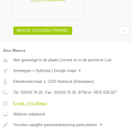
BEKIJK VOLLEDIG PROFIEL
Ann Meeus
Niet gevestigd in de plaats Lincent en in de provincie Luik.
Antwerpen
»
Hulshout
|
Google maps
▼
Eikenbroekstraat 1
,
2235
Hulshout
(
Antwerpen
)
Tel:
016/43.76.26
, Fax:
016/43.76.26
, BTW-nr:
0875.529.027
E-mail › Ann Meeus
Website onbekend
*Invullen aangifte personenbelasting particulieren.
▼