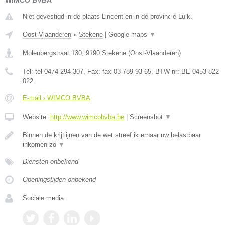
WIMCO BVBA
Niet gevestigd in de plaats Lincent en in de provincie Luik.
Oost-Vlaanderen
»
Stekene
|
Google maps
▼
Molenbergstraat 130
,
9190
Stekene
(
Oost-Vlaanderen
)
Tel:
tel 0474 294 307
, Fax:
fax 03 789 93 65
, BTW-nr:
BE 0453 822
022
E-mail › WIMCO BVBA
Website:
http://www.wimcobvba.be
|
Screenshot
▼
Binnen de krijtlijnen van de wet streef ik ernaar uw belastbaar
inkomen zo
▼
Diensten onbekend
Openingstijden onbekend
Sociale media: