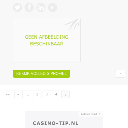
BEKIJK VOLLEDIG PROFIEL
««
«
1
2
3
4
5