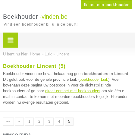
Ik ben een
boekhouder
Boekhouder
-vinden.be
Vind een boekhouder bij u in de buurt!
U bent nu hier:
Home
»
Luik
»
Lincent
Boekhouder Lincent (5)
Boekhouder-vinden.be bevat helaas nog geen
boekhouders in Lincent
.
Dit geldt ook voor de gehele provincie Luik (
boekhouder Luik
). Voer
bovenaan deze pagina uw postcode in voor de dichtstbijzijnde
boekhouders of ga naar
direct contact met boekhouders
om via één e-
mail in contact te komen met meerdere boekhouders tegelijk. Hieronder
worden nu overige resultaten getoond.
««
«
1
2
3
4
5