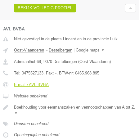
BEKIJK VOLLEDIG PROFIEL
AVL BVBA
Niet gevestigd in de plaats Lincent en in de provincie Luik.
Oost-Vlaanderen
»
Destelbergen
|
Google maps
▼
Admiraalhof 68
,
9070
Destelbergen
(
Oost-Vlaanderen
)
Tel:
0475527133
, Fax:
-
, BTW-nr:
0465.968.895
E-mail › AVL BVBA
Website onbekend
Boekhouding voor eenmanszaken en vennootschappen van A tot Z.
▼
Diensten onbekend
Openingstijden onbekend