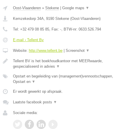
Oost-Vlaanderen
»
Stekene
|
Google maps
▼
Kemzekedorp 34A
,
9190
Stekene
(
Oost-Vlaanderen
)
Tel:
+32 479 08 85 85
, Fax:
-
, BTW-nr:
0633.526.794
E-mail › Tellent Bv
Website:
http://www.tellent.be
|
Screenshot
▼
Tellent BV is het boekhoudkantoor met MEERwaarde,
gespecialiseerd in advies
▼
Opstart en begeleiding van (management)vennootschappen,
Opstart en
▼
Er wordt gewerkt op afspraak.
Laatste facebook posts
▼
Sociale media: