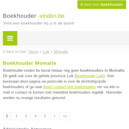
Ik ben een
boekhouder
Boekhouder
-vinden.be
Vind een boekhouder bij u in de buurt!
U bent nu hier:
Home
»
Luik
»
Momalle
Boekhouder Momalle
Boekhouder-vinden.be bevat helaas nog geen
boekhouders in Momalle
.
Dit geldt ook voor de gehele provincie Luik (
boekhouder Luik
). Voer
bovenaan deze pagina uw postcode in voor de dichtstbijzijnde
boekhouders of ga naar
direct contact met boekhouders
om via één e-
mail in contact te komen met meerdere boekhouders tegelijk. Hieronder
worden nu overige resultaten getoond.
1
2
3
4
5
»
»»