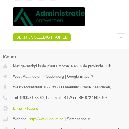
BEKIJK VOLLEDIG PROFIEL
ICount
Niet gevestigd in de plaats Momalle en in de provincie Luik.
West-Vlaanderen
»
Oudenburg
|
Google maps
▼
Westkerksestraat 165
,
8460
Oudenburg
(
West-Vlaanderen
)
Tel:
0499/31-55-89
, Fax:
nihil
, BTW-nr:
BE 0727.597.196
E-mail › ICount
Website:
http://www.i-count.be
|
Screenshot
▼