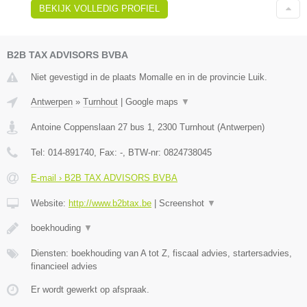
BEKIJK VOLLEDIG PROFIEL
B2B TAX ADVISORS BVBA
Niet gevestigd in de plaats Momalle en in de provincie Luik.
Antwerpen
»
Turnhout
|
Google maps
▼
Antoine Coppenslaan 27 bus 1
,
2300
Turnhout
(
Antwerpen
)
Tel:
014-891740
, Fax:
-
, BTW-nr:
0824738045
E-mail › B2B TAX ADVISORS BVBA
Website:
http://www.b2btax.be
|
Screenshot
▼
boekhouding
▼
Diensten: boekhouding van A tot Z, fiscaal advies, startersadvies,
financieel advies
Er wordt gewerkt op afspraak.