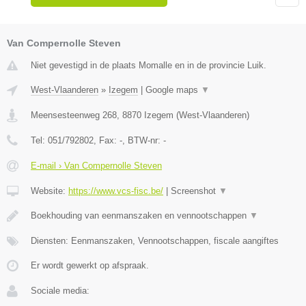
Van Compernolle Steven
Niet gevestigd in de plaats Momalle en in de provincie Luik.
West-Vlaanderen
»
Izegem
|
Google maps
▼
Meensesteenweg 268
,
8870
Izegem
(
West-Vlaanderen
)
Tel:
051/792802
, Fax:
-
, BTW-nr:
-
E-mail › Van Compernolle Steven
Website:
https://www.vcs-fisc.be/
|
Screenshot
▼
Boekhouding van eenmanszaken en vennootschappen
▼
Diensten: Eenmanszaken, Vennootschappen, fiscale aangiftes
Er wordt gewerkt op afspraak.
Sociale media: