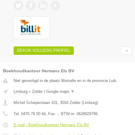
BEKIJK VOLLEDIG PROFIEL
Boekhoudkantoor Hermans Els BV
Niet gevestigd in de plaats Momalle en in de provincie Luik.
Limburg
»
Zolder
|
Google maps
▼
Michel Scheperslaan 101
,
3550
Zolder
(
Limburg
)
Tel:
0476 78 00 66
, Fax:
-
, BTW-nr:
0628929786
E-mail › Boekhoudkantoor Hermans Els BV