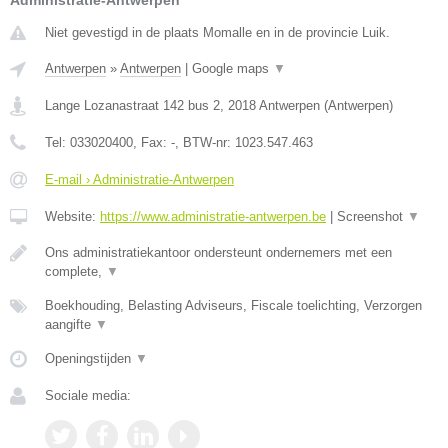
Administratie-Antwerpen
Niet gevestigd in de plaats Momalle en in de provincie Luik.
Antwerpen
»
Antwerpen
|
Google maps
▼
Lange Lozanastraat 142 bus 2
,
2018
Antwerpen
(
Antwerpen
)
Tel:
033020400
, Fax:
-
, BTW-nr:
1023.547.463
E-mail › Administratie-Antwerpen
Website:
https://www.administratie-antwerpen.be
|
Screenshot
▼
Ons administratiekantoor ondersteunt ondernemers met een
complete,
▼
Boekhouding, Belasting Adviseurs, Fiscale toelichting, Verzorgen
aangifte
▼
Openingstijden
▼
Sociale media: