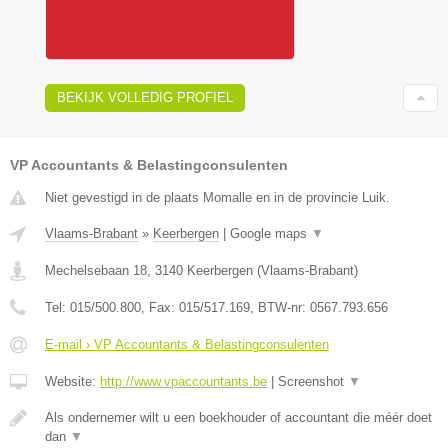
BEKIJK VOLLEDIG PROFIEL
VP Accountants & Belastingconsulenten
Niet gevestigd in de plaats Momalle en in de provincie Luik.
Vlaams-Brabant
»
Keerbergen
|
Google maps
▼
Mechelsebaan 18
,
3140
Keerbergen
(
Vlaams-Brabant
)
Tel:
015/500.800
, Fax:
015/517.169
, BTW-nr:
0567.793.656
E-mail › VP Accountants & Belastingconsulenten
Website:
http://www.vpaccountants.be
|
Screenshot
▼
Als ondernemer wilt u een boekhouder of accountant die méér doet
dan
▼