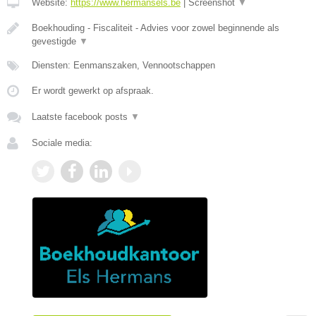
Website:
https://www.hermansels.be
|
Screenshot
▼
Boekhouding - Fiscaliteit - Advies voor zowel beginnende als
gevestigde
▼
Diensten: Eenmanszaken, Vennootschappen
Er wordt gewerkt op afspraak.
Laatste facebook posts
▼
Sociale media: