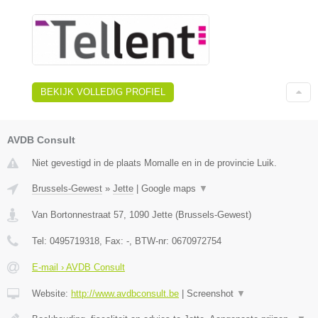
BEKIJK VOLLEDIG PROFIEL
AVDB Consult
Niet gevestigd in de plaats Momalle en in de provincie Luik.
Brussels-Gewest
»
Jette
|
Google maps
▼
Van Bortonnestraat 57
,
1090
Jette
(
Brussels-Gewest
)
Tel:
0495719318
, Fax:
-
, BTW-nr:
0670972754
E-mail › AVDB Consult
Website:
http://www.avdbconsult.be
|
Screenshot
▼