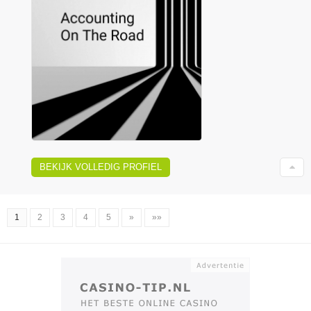
BEKIJK VOLLEDIG PROFIEL
1
2
3
4
5
»
»»