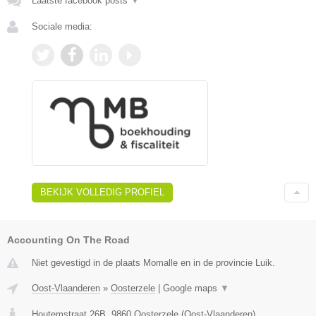
Laatste facebook posts
▼
Sociale media:
BEKIJK VOLLEDIG PROFIEL
Accounting On The Road
Niet gevestigd in de plaats Momalle en in de provincie Luik.
Oost-Vlaanderen
»
Oosterzele
|
Google maps
▼
Houtemstraat 26B
,
9860
Oosterzele
(
Oost-Vlaanderen
)