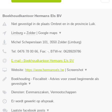
Boekhoudkantoor Hermans Els BV
Niet gevestigd in de plaats Ombret en in de provincie Luik.
Limburg
»
Zolder
|
Google maps
▼
Michel Scheperslaan 101
,
3550
Zolder
(
Limburg
)
Tel:
0476 78 00 66
, Fax:
-
, BTW-nr:
0628929786
E-mail › Boekhoudkantoor Hermans Els BV
Website:
https://www.hermansels.be
|
Screenshot
▼
Boekhouding - Fiscaliteit - Advies voor zowel beginnende als
gevestigde
▼
Diensten: Eenmanszaken, Vennootschappen
Er wordt gewerkt op afspraak.
Laatste facebook posts
▼