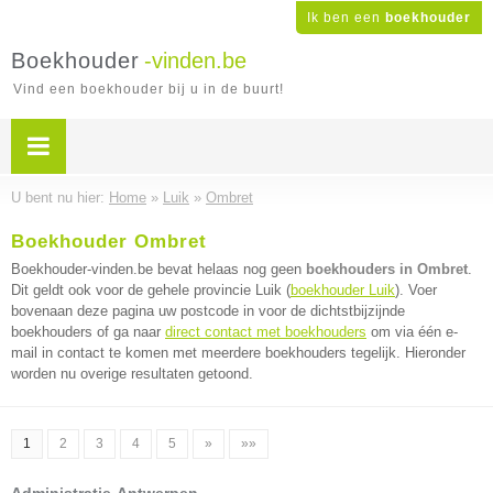
Ik ben een
boekhouder
Boekhouder
-vinden.be
Vind een boekhouder bij u in de buurt!
U bent nu hier:
Home
»
Luik
»
Ombret
Boekhouder Ombret
Boekhouder-vinden.be bevat helaas nog geen
boekhouders in Ombret
.
Dit geldt ook voor de gehele provincie Luik (
boekhouder Luik
). Voer
bovenaan deze pagina uw postcode in voor de dichtstbijzijnde
boekhouders of ga naar
direct contact met boekhouders
om via één e-
mail in contact te komen met meerdere boekhouders tegelijk. Hieronder
worden nu overige resultaten getoond.
1
2
3
4
5
»
»»