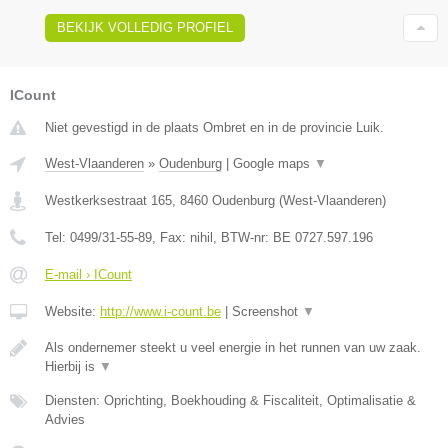
BEKIJK VOLLEDIG PROFIEL
ICount
Niet gevestigd in de plaats Ombret en in de provincie Luik.
West-Vlaanderen
»
Oudenburg
|
Google maps
▼
Westkerksestraat 165
,
8460
Oudenburg
(
West-Vlaanderen
)
Tel:
0499/31-55-89
, Fax:
nihil
, BTW-nr:
BE 0727.597.196
E-mail › ICount
Website:
http://www.i-count.be
|
Screenshot
▼
Als ondernemer steekt u veel energie in het runnen van uw zaak.
Hierbij is
▼
Diensten: Oprichting, Boekhouding & Fiscaliteit, Optimalisatie &
Advies