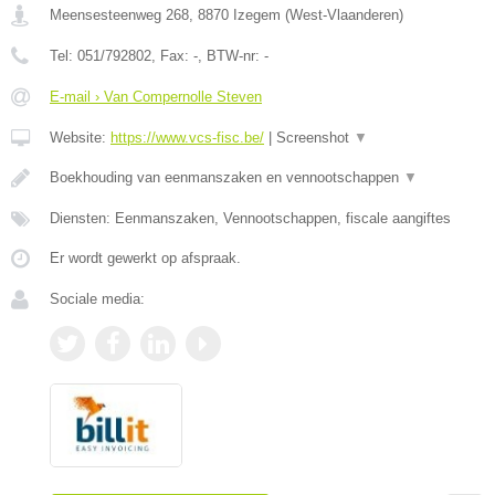
Meensesteenweg 268
,
8870
Izegem
(
West-Vlaanderen
)
Tel:
051/792802
, Fax:
-
, BTW-nr:
-
E-mail › Van Compernolle Steven
Website:
https://www.vcs-fisc.be/
|
Screenshot
▼
Boekhouding van eenmanszaken en vennootschappen
▼
Diensten: Eenmanszaken, Vennootschappen, fiscale aangiftes
Er wordt gewerkt op afspraak.
Sociale media: