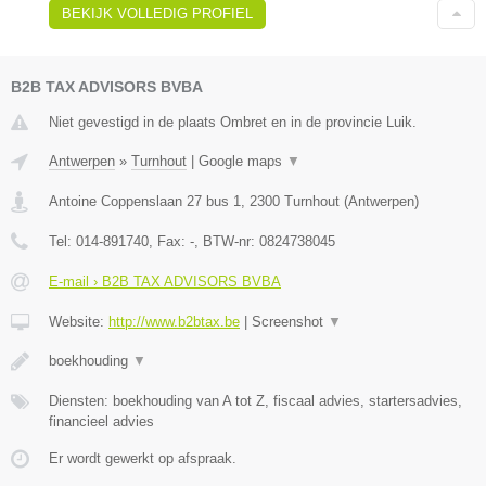
BEKIJK VOLLEDIG PROFIEL
B2B TAX ADVISORS BVBA
Niet gevestigd in de plaats Ombret en in de provincie Luik.
Antwerpen
»
Turnhout
|
Google maps
▼
Antoine Coppenslaan 27 bus 1
,
2300
Turnhout
(
Antwerpen
)
Tel:
014-891740
, Fax:
-
, BTW-nr:
0824738045
E-mail › B2B TAX ADVISORS BVBA
Website:
http://www.b2btax.be
|
Screenshot
▼
boekhouding
▼
Diensten: boekhouding van A tot Z, fiscaal advies, startersadvies,
financieel advies
Er wordt gewerkt op afspraak.