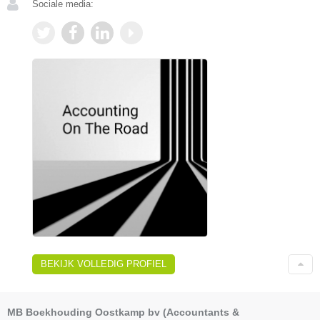
Sociale media:
BEKIJK VOLLEDIG PROFIEL
MB Boekhouding Oostkamp bv (Accountants &