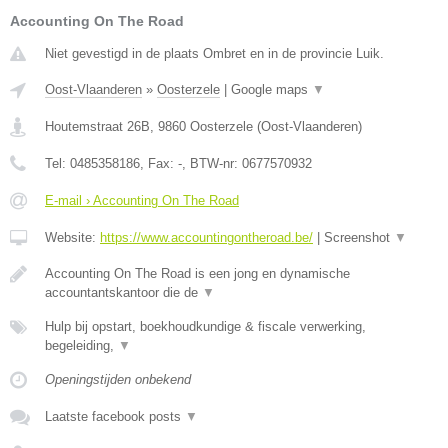
Accounting On The Road
Niet gevestigd in de plaats Ombret en in de provincie Luik.
Oost-Vlaanderen
»
Oosterzele
|
Google maps
▼
Houtemstraat 26B
,
9860
Oosterzele
(
Oost-Vlaanderen
)
Tel:
0485358186
, Fax:
-
, BTW-nr:
0677570932
E-mail › Accounting On The Road
Website:
https://www.accountingontheroad.be/
|
Screenshot
▼
Accounting On The Road is een jong en dynamische
accountantskantoor die de
▼
Hulp bij opstart, boekhoudkundige & fiscale verwerking,
begeleiding,
▼
Openingstijden onbekend
Laatste facebook posts
▼