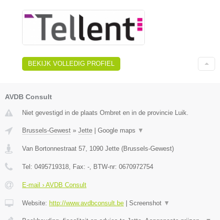
BEKIJK VOLLEDIG PROFIEL
AVDB Consult
Niet gevestigd in de plaats Ombret en in de provincie Luik.
Brussels-Gewest
»
Jette
|
Google maps
▼
Van Bortonnestraat 57
,
1090
Jette
(
Brussels-Gewest
)
Tel:
0495719318
, Fax:
-
, BTW-nr:
0670972754
E-mail › AVDB Consult
Website:
http://www.avdbconsult.be
|
Screenshot
▼