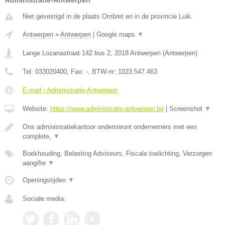
Administratie-Antwerpen
Niet gevestigd in de plaats Ombret en in de provincie Luik.
Antwerpen
»
Antwerpen
|
Google maps
▼
Lange Lozanastraat 142 bus 2
,
2018
Antwerpen
(
Antwerpen
)
Tel:
033020400
, Fax:
-
, BTW-nr:
1023.547.463
E-mail › Administratie-Antwerpen
Website:
https://www.administratie-antwerpen.be
|
Screenshot
▼
Ons administratiekantoor ondersteunt ondernemers met een
complete,
▼
Boekhouding, Belasting Adviseurs, Fiscale toelichting, Verzorgen
aangifte
▼
Openingstijden
▼
Sociale media: