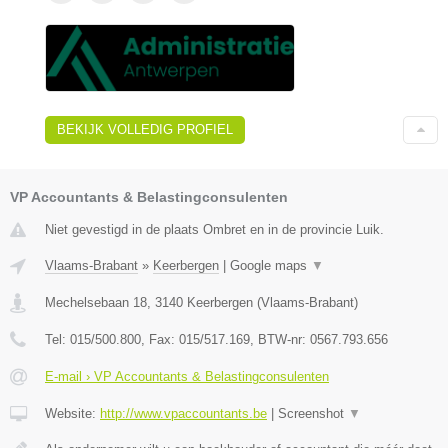
BEKIJK VOLLEDIG PROFIEL
VP Accountants & Belastingconsulenten
Niet gevestigd in de plaats Ombret en in de provincie Luik.
Vlaams-Brabant
»
Keerbergen
|
Google maps
▼
Mechelsebaan 18
,
3140
Keerbergen
(
Vlaams-Brabant
)
Tel:
015/500.800
, Fax:
015/517.169
, BTW-nr:
0567.793.656
E-mail › VP Accountants & Belastingconsulenten
Website:
http://www.vpaccountants.be
|
Screenshot
▼