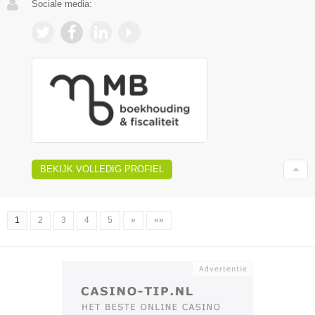
Sociale media:
BEKIJK VOLLEDIG PROFIEL
1
2
3
4
5
»
»»