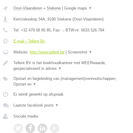
Oost-Vlaanderen
»
Stekene
|
Google maps
▼
Kemzekedorp 34A
,
9190
Stekene
(
Oost-Vlaanderen
)
Tel:
+32 479 08 85 85
, Fax:
-
, BTW-nr:
0633.526.794
E-mail › Tellent Bv
Website:
http://www.tellent.be
|
Screenshot
▼
Tellent BV is het boekhoudkantoor met MEERwaarde,
gespecialiseerd in advies
▼
Opstart en begeleiding van (management)vennootschappen,
Opstart en
▼
Er wordt gewerkt op afspraak.
Laatste facebook posts
▼
Sociale media: