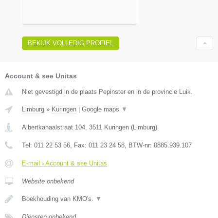
BEKIJK VOLLEDIG PROFIEL
Account & see Unitas
Niet gevestigd in de plaats Pepinster en in de provincie Luik.
Limburg
»
Kuringen
|
Google maps
▼
Albertkanaalstraat 104
,
3511
Kuringen
(
Limburg
)
Tel:
011 22 53 56
, Fax:
011 23 24 58
, BTW-nr:
0885.939.107
E-mail › Account & see Unitas
Website onbekend
Boekhouding van KMO's.
▼
Diensten onbekend