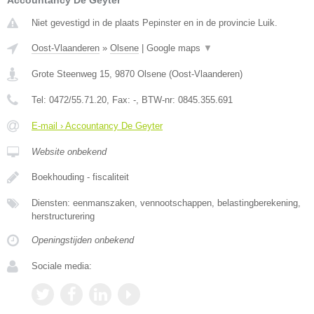
Accountancy De Geyter
Niet gevestigd in de plaats Pepinster en in de provincie Luik.
Oost-Vlaanderen
»
Olsene
|
Google maps
▼
Grote Steenweg 15
,
9870
Olsene
(
Oost-Vlaanderen
)
Tel:
0472/55.71.20
, Fax:
-
, BTW-nr:
0845.355.691
E-mail › Accountancy De Geyter
Website onbekend
Boekhouding - fiscaliteit
Diensten: eenmanszaken, vennootschappen, belastingberekening,
herstructurering
Openingstijden onbekend
Sociale media: