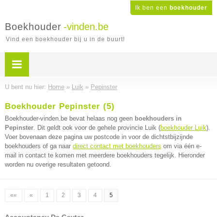
Ik ben een
boekhouder
Boekhouder
-vinden.be
Vind een boekhouder bij u in de buurt!
U bent nu hier:
Home
»
Luik
»
Pepinster
Boekhouder Pepinster (5)
Boekhouder-vinden.be bevat helaas nog geen
boekhouders in
Pepinster
. Dit geldt ook voor de gehele provincie Luik (
boekhouder Luik
).
Voer bovenaan deze pagina uw postcode in voor de dichtstbijzijnde
boekhouders of ga naar
direct contact met boekhouders
om via één e-
mail in contact te komen met meerdere boekhouders tegelijk. Hieronder
worden nu overige resultaten getoond.
««
«
1
2
3
4
5