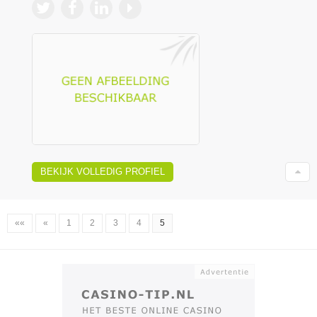
BEKIJK VOLLEDIG PROFIEL
««
«
1
2
3
4
5