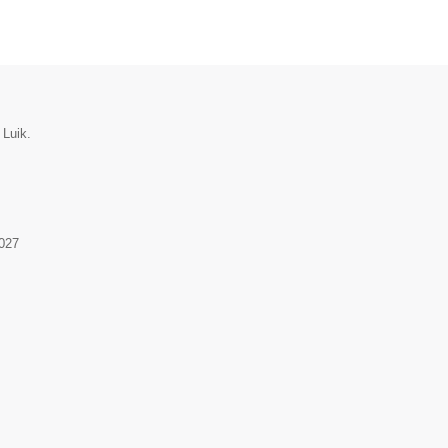
 Luik.
027