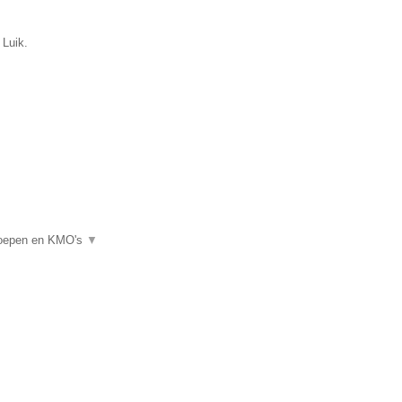
 Luik.
eroepen en KMO's
▼