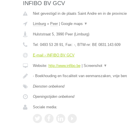
INFIBO BV GCV
Niet gevestigd in de plaats Saint Andre en in de provincie
Limburg
»
Peer
|
Google maps
▼
Hulststraat 5
,
3990
Peer
(
Limburg
)
Tel:
0493 53 28 91
, Fax:
-
, BTW-nr:
BE 0831.143.609
E-mail › INFIBO BV GCV
Website:
http://www.infibo.be
|
Screenshot
▼
- Boekhouding en fiscaliteit van eenmanszaken, vrije b
Diensten onbekend
Openingstijden onbekend
Sociale media: