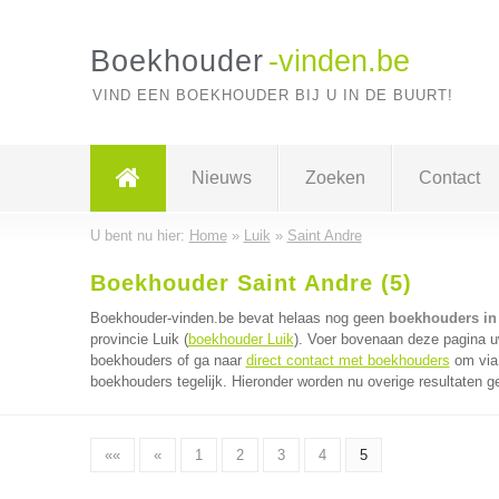
Boekhouder
-vinden.be
VIND EEN BOEKHOUDER BIJ U IN DE BUURT!
Nieuws
Zoeken
Contact
U bent nu hier:
Home
»
Luik
»
Saint Andre
Boekhouder Saint Andre (5)
Boekhouder-vinden.be bevat helaas nog geen
boekhouders in
provincie Luik (
boekhouder Luik
). Voer bovenaan deze pagina uw
boekhouders of ga naar
direct contact met boekhouders
om via 
boekhouders tegelijk. Hieronder worden nu overige resultaten g
««
«
1
2
3
4
5