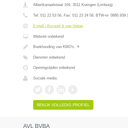
Albertkanaalstraat 104
,
3511
Kuringen
(
Limburg
)
Tel:
011 22 53 56
, Fax:
011 23 24 58
, BTW-nr:
0885.939.
E-mail › Account & see Unitas
Website onbekend
Boekhouding van KMO's.
▼
Diensten onbekend
Openingstijden onbekend
Sociale media:
BEKIJK VOLLEDIG PROFIEL
AVL BVBA