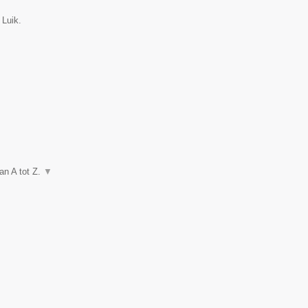
 Luik.
n A tot Z.
▼