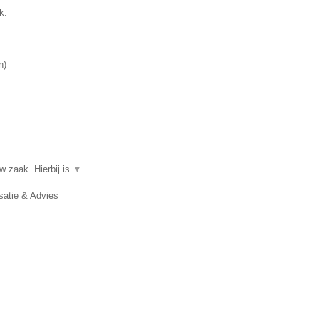
k.
n
)
w zaak. Hierbij is
▼
satie & Advies