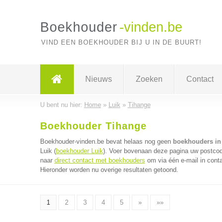
Boekhouder
-vinden.be
VIND EEN BOEKHOUDER BIJ U IN DE BUURT!
Nieuws
Zoeken
Contact
U bent nu hier:
Home
»
Luik
»
Tihange
Boekhouder Tihange
Boekhouder-vinden.be bevat helaas nog geen
boekhouders in
Luik (
boekhouder Luik
). Voer bovenaan deze pagina uw postcode
naar
direct contact met boekhouders
om via één e-mail in cont
Hieronder worden nu overige resultaten getoond.
1
2
3
4
5
»
»»