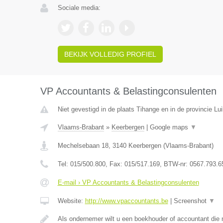
Sociale media:
BEKIJK VOLLEDIG PROFIEL
VP Accountants & Belastingconsulenten
Niet gevestigd in de plaats Tihange en in de provincie Lui
Vlaams-Brabant
»
Keerbergen
|
Google maps
▼
Mechelsebaan 18
,
3140
Keerbergen
(
Vlaams-Brabant
)
Tel:
015/500.800
, Fax:
015/517.169
, BTW-nr:
0567.793.6
E-mail › VP Accountants & Belastingconsulenten
Website:
http://www.vpaccountants.be
|
Screenshot
▼
Als ondernemer wilt u een boekhouder of accountant die