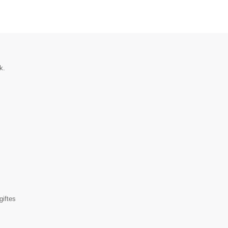
k.
▼
iftes