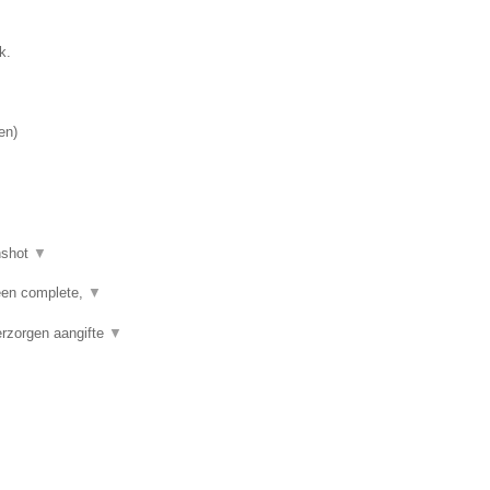
k.
en
)
nshot
▼
een complete,
▼
erzorgen aangifte
▼