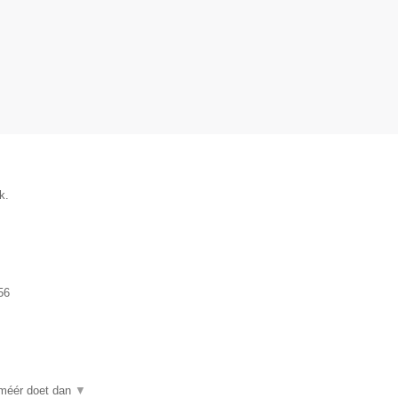
k.
56
 méér doet dan
▼