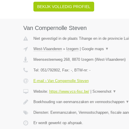
BEKIJK VOLLEDIG PROFIEL
Van Compernolle Steven
Niet gevestigd in de plaats Tihange en in de provincie Lui
West-Vlaanderen
»
Izegem
|
Google maps
▼
Meensesteenweg 268
,
8870
Izegem
(
West-Vlaanderen
)
Tel:
051/792802
, Fax:
-
, BTW-nr:
-
E-mail › Van Compernolle Steven
Website:
https://www.vcs-fisc.be/
|
Screenshot
▼
Boekhouding van eenmanszaken en vennootschappen
Diensten: Eenmanszaken, Vennootschappen, fiscale aang
Er wordt gewerkt op afspraak.