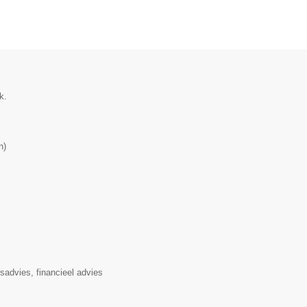
k.
n
)
rsadvies, financieel advies