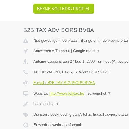
BEKIJK VOLLEDIG PROFIEL
B2B TAX ADVISORS BVBA
Niet gevestigd in de plaats Tihange en in de provincie Lui
Antwerpen
»
Turnhout
|
Google maps
▼
Antoine Coppenslaan 27 bus 1
,
2300
Turnhout
(
Antwerpe
Tel:
014-891740
, Fax:
-
, BTW-nr:
0824738045
E-mail › B2B TAX ADVISORS BVBA
Website:
http://www.b2btax.be
|
Screenshot
▼
boekhouding
▼
Diensten: boekhouding van A tot Z, fiscaal advies, starte
Er wordt gewerkt op afspraak.