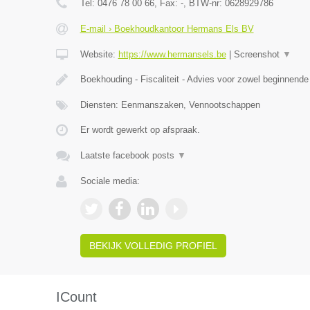
Tel:
0476 78 00 66
, Fax:
-
, BTW-nr:
0628929786
E-mail › Boekhoudkantoor Hermans Els BV
Website:
https://www.hermansels.be
|
Screenshot
▼
Boekhouding - Fiscaliteit - Advies voor zowel beginnend
Diensten: Eenmanszaken, Vennootschappen
Er wordt gewerkt op afspraak.
Laatste facebook posts
▼
Sociale media:
BEKIJK VOLLEDIG PROFIEL
ICount