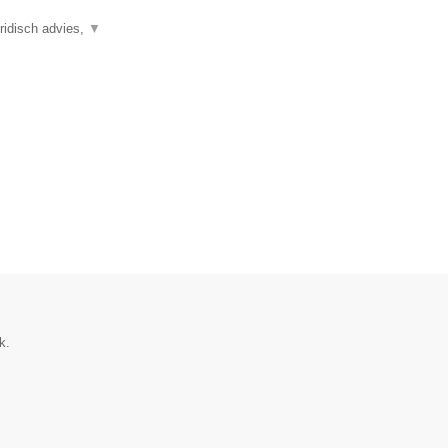
ridisch advies,
▼
k.