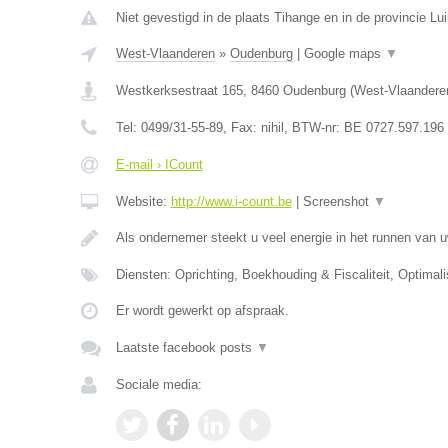
Niet gevestigd in de plaats Tihange en in de provincie Lui
West-Vlaanderen
»
Oudenburg
|
Google maps
▼
Westkerksestraat 165
,
8460
Oudenburg
(
West-Vlaandere
Tel:
0499/31-55-89
, Fax:
nihil
, BTW-nr:
BE 0727.597.196
E-mail › ICount
Website:
http://www.i-count.be
|
Screenshot
▼
Als ondernemer steekt u veel energie in het runnen van u
Diensten: Oprichting, Boekhouding & Fiscaliteit, Optimali
Er wordt gewerkt op afspraak.
Laatste facebook posts
▼
Sociale media: