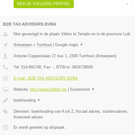
BEKIJK VOLLEDIG PROFIEL
B2B TAX ADVISORS BVBA
Niet gevestigd in de plaats Villers le Temple en in de provincie Luik.
Antwerpen
»
Turnhout
|
Google maps
▼
Antoine Coppenslaan 27 bus 1
,
2300
Turnhout
(
Antwerpen
)
Tel:
014-891740
, Fax:
-
, BTW-nr:
0824738045
E-mail › B2B TAX ADVISORS BVBA
Website:
http://www.b2btax.be
|
Screenshot
▼
boekhouding
▼
Diensten: boekhouding van A tot Z, fiscaal advies, startersadvies,
financieel advies
Er wordt gewerkt op afspraak.