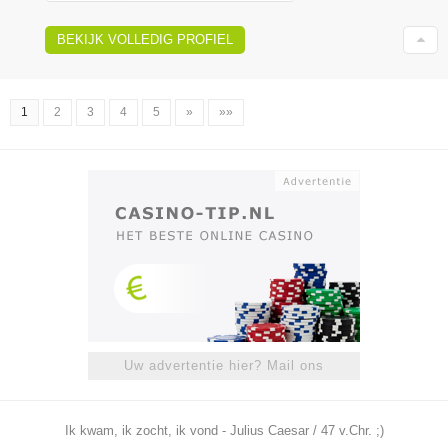
BEKIJK VOLLEDIG PROFIEL
1
2
3
4
5
»
»»
Uw advertentie hier? Mail ons
Ik kwam, ik zocht, ik vond - Julius Caesar / 47 v.Chr. ;)