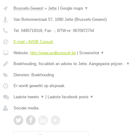
Brussels-Gewest
»
Jette
|
Google maps
▼
Van Bortonnestraat 57
,
1090
Jette
(
Brussels-Gewest
)
Tel:
0495719318
, Fax:
-
, BTW-nr:
0670972754
E-mail › AVDB Consult
Website:
http://www.avdbconsult.be
|
Screenshot
▼
Boekhouding, fiscaliteit an advies te Jette. Aangepaste prijzen ·
▼
Diensten: Boekhouding
Er wordt gewerkt op afspraak.
Laatste tweets
▼
|
Laatste facebook posts
▼
Sociale media: