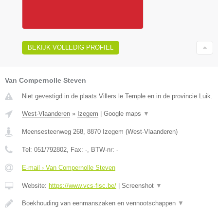
BEKIJK VOLLEDIG PROFIEL
Van Compernolle Steven
Niet gevestigd in de plaats Villers le Temple en in de provincie Luik.
West-Vlaanderen
»
Izegem
|
Google maps
▼
Meensesteenweg 268
,
8870
Izegem
(
West-Vlaanderen
)
Tel:
051/792802
, Fax:
-
, BTW-nr:
-
E-mail › Van Compernolle Steven
Website:
https://www.vcs-fisc.be/
|
Screenshot
▼
Boekhouding van eenmanszaken en vennootschappen
▼