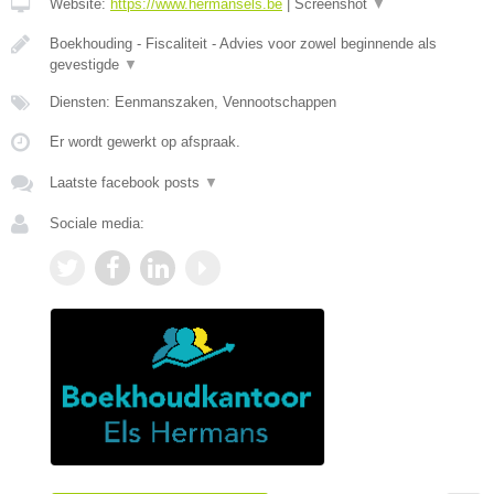
Website:
https://www.hermansels.be
|
Screenshot
▼
Boekhouding - Fiscaliteit - Advies voor zowel beginnende als
gevestigde
▼
Diensten: Eenmanszaken, Vennootschappen
Er wordt gewerkt op afspraak.
Laatste facebook posts
▼
Sociale media: