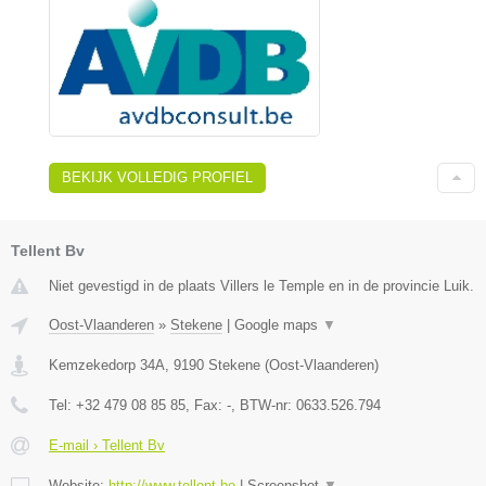
BEKIJK VOLLEDIG PROFIEL
Tellent Bv
Niet gevestigd in de plaats Villers le Temple en in de provincie Luik.
Oost-Vlaanderen
»
Stekene
|
Google maps
▼
Kemzekedorp 34A
,
9190
Stekene
(
Oost-Vlaanderen
)
Tel:
+32 479 08 85 85
, Fax:
-
, BTW-nr:
0633.526.794
E-mail › Tellent Bv
Website:
http://www.tellent.be
|
Screenshot
▼