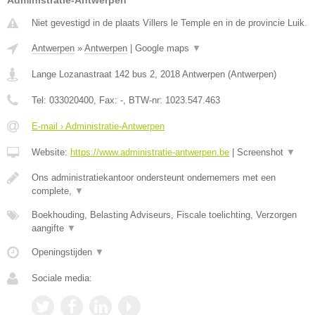
Administratie-Antwerpen
Niet gevestigd in de plaats Villers le Temple en in de provincie Luik.
Antwerpen
»
Antwerpen
|
Google maps
▼
Lange Lozanastraat 142 bus 2
,
2018
Antwerpen
(
Antwerpen
)
Tel:
033020400
, Fax:
-
, BTW-nr:
1023.547.463
E-mail › Administratie-Antwerpen
Website:
https://www.administratie-antwerpen.be
|
Screenshot
▼
Ons administratiekantoor ondersteunt ondernemers met een
complete,
▼
Boekhouding, Belasting Adviseurs, Fiscale toelichting, Verzorgen
aangifte
▼
Openingstijden
▼
Sociale media: