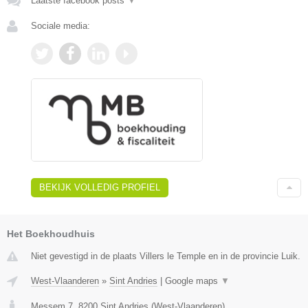
Laatste facebook posts
▼
Sociale media:
BEKIJK VOLLEDIG PROFIEL
Het Boekhoudhuis
Niet gevestigd in de plaats Villers le Temple en in de provincie Luik.
West-Vlaanderen
»
Sint Andries
|
Google maps
▼
Messem 7
,
8200
Sint Andries
(
West-Vlaanderen
)