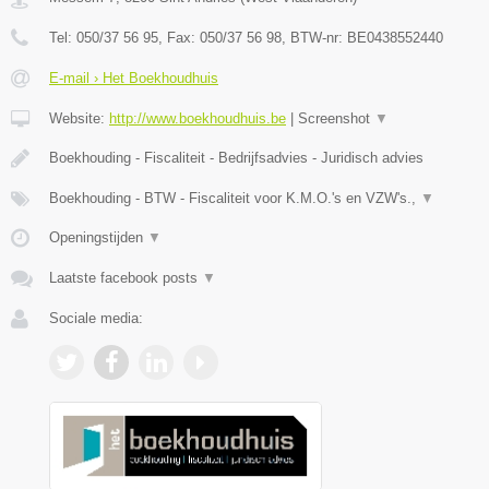
Tel:
050/37 56 95
, Fax:
050/37 56 98
, BTW-nr:
BE0438552440
E-mail › Het Boekhoudhuis
Website:
http://www.boekhoudhuis.be
|
Screenshot
▼
Boekhouding - Fiscaliteit - Bedrijfsadvies - Juridisch advies
Boekhouding - BTW - Fiscaliteit voor K.M.O.'s en VZW's.,
▼
Openingstijden
▼
Laatste facebook posts
▼
Sociale media: