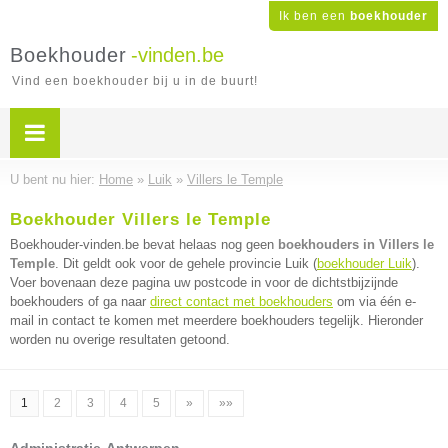
Ik ben een
boekhouder
Boekhouder
-vinden.be
Vind een boekhouder bij u in de buurt!
U bent nu hier:
Home
»
Luik
»
Villers le Temple
Boekhouder Villers le Temple
Boekhouder-vinden.be bevat helaas nog geen
boekhouders in Villers le
Temple
. Dit geldt ook voor de gehele provincie Luik (
boekhouder Luik
).
Voer bovenaan deze pagina uw postcode in voor de dichtstbijzijnde
boekhouders of ga naar
direct contact met boekhouders
om via één e-
mail in contact te komen met meerdere boekhouders tegelijk. Hieronder
worden nu overige resultaten getoond.
1
2
3
4
5
»
»»