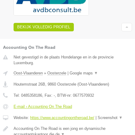
BEKIJK VOLLEDIG PROFIEL
Accounting On The Road
Niet gevestigd in de plaats Hondelange en in de provincie
Luxemburg.
Oost-Vlaanderen
»
Oosterzele
|
Google maps
▼
Houtemstraat 26B
,
9860
Oosterzele
(
Oost-Vlaanderen
)
Tel:
0485358186
, Fax:
-
, BTW-nr:
0677570932
E-mail › Accounting On The Road
Website:
https://www.accountingontheroad.be/
|
Screenshot
▼
Accounting On The Road is een jong en dynamische
accountantskantoor die de
▼