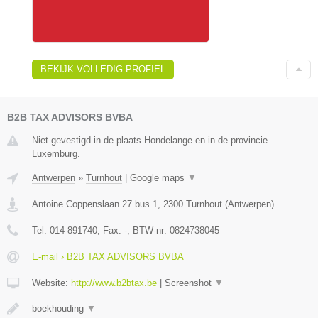
BEKIJK VOLLEDIG PROFIEL
B2B TAX ADVISORS BVBA
Niet gevestigd in de plaats Hondelange en in de provincie
Luxemburg.
Antwerpen
»
Turnhout
|
Google maps
▼
Antoine Coppenslaan 27 bus 1
,
2300
Turnhout
(
Antwerpen
)
Tel:
014-891740
, Fax:
-
, BTW-nr:
0824738045
E-mail › B2B TAX ADVISORS BVBA
Website:
http://www.b2btax.be
|
Screenshot
▼
boekhouding
▼