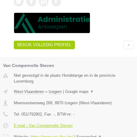
BEKIJK VOLLEDIG PROFIEL
Van Compernolle Steven
Niet gevestigd in de plaats Hondelange en in de provincie
Luxemburg.
West-Vlaanderen
»
Izegem
|
Google maps
▼
Meensesteenweg 268
,
8870
Izegem
(
West-Vlaanderen
)
Tel:
051/792802
, Fax:
-
, BTW-nr:
-
E-mail › Van Compernolle Steven
Website:
https://www.vcs-fisc.be/
|
Screenshot
▼