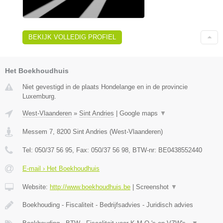
BEKIJK VOLLEDIG PROFIEL
Het Boekhoudhuis
Niet gevestigd in de plaats Hondelange en in de provincie
Luxemburg.
West-Vlaanderen
»
Sint Andries
|
Google maps
▼
Messem 7
,
8200
Sint Andries
(
West-Vlaanderen
)
Tel:
050/37 56 95
, Fax:
050/37 56 98
, BTW-nr:
BE0438552440
E-mail › Het Boekhoudhuis
Website:
http://www.boekhoudhuis.be
|
Screenshot
▼
Boekhouding - Fiscaliteit - Bedrijfsadvies - Juridisch advies