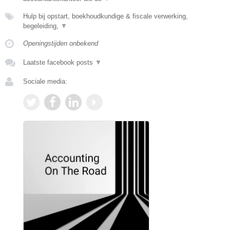
Hulp bij opstart, boekhoudkundige & fiscale verwerking,
begeleiding,
▼
Openingstijden onbekend
Laatste facebook posts
▼
Sociale media: