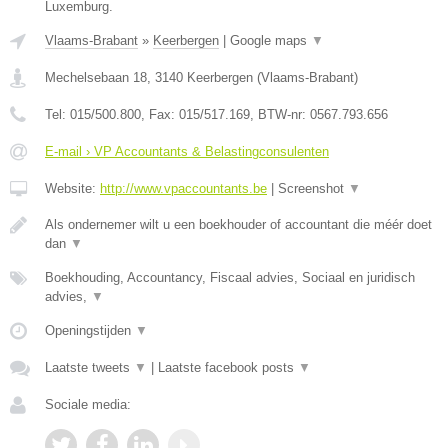
Luxemburg.
Vlaams-Brabant
»
Keerbergen
|
Google maps
▼
Mechelsebaan 18
,
3140
Keerbergen
(
Vlaams-Brabant
)
Tel:
015/500.800
, Fax:
015/517.169
, BTW-nr:
0567.793.656
E-mail › VP Accountants & Belastingconsulenten
Website:
http://www.vpaccountants.be
|
Screenshot
▼
Als ondernemer wilt u een boekhouder of accountant die méér doet
dan
▼
Boekhouding, Accountancy, Fiscaal advies, Sociaal en juridisch
advies,
▼
Openingstijden
▼
Laatste tweets
▼
|
Laatste facebook posts
▼
Sociale media: