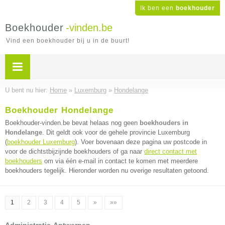
Ik ben een
boekhouder
Boekhouder
-vinden.be
Vind een boekhouder bij u in de buurt!
U bent nu hier:
Home
»
Luxemburg
»
Hondelange
Boekhouder Hondelange
Boekhouder-vinden.be bevat helaas nog geen
boekhouders in
Hondelange
. Dit geldt ook voor de gehele provincie Luxemburg
(
boekhouder Luxemburg
). Voer bovenaan deze pagina uw postcode in
voor de dichtstbijzijnde boekhouders of ga naar
direct contact met
boekhouders
om via één e-mail in contact te komen met meerdere
boekhouders tegelijk. Hieronder worden nu overige resultaten getoond.
1
2
3
4
5
»
»»