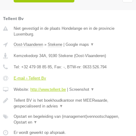
Tellent Bv
Niet gevestigd in de plaats Hondelange en in de provincie
Luxemburg.
Oost-Vlaanderen
»
Stekene
|
Google maps
▼
Kemzekedorp 34A
,
9190
Stekene
(
Oost-Vlaanderen
)
Tel:
+32 479 08 85 85
, Fax:
-
, BTW-nr:
0633.526.794
E-mail › Tellent Bv
Website:
http://www.tellent.be
|
Screenshot
▼
Tellent BV is het boekhoudkantoor met MEERwaarde,
gespecialiseerd in advies
▼
Opstart en begeleiding van (management)vennootschappen,
Opstart en
▼
Er wordt gewerkt op afspraak.