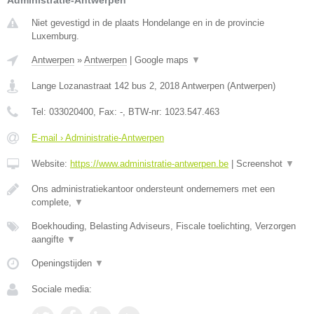
Administratie-Antwerpen
Niet gevestigd in de plaats Hondelange en in de provincie
Luxemburg.
Antwerpen
»
Antwerpen
|
Google maps
▼
Lange Lozanastraat 142 bus 2
,
2018
Antwerpen
(
Antwerpen
)
Tel:
033020400
, Fax:
-
, BTW-nr:
1023.547.463
E-mail › Administratie-Antwerpen
Website:
https://www.administratie-antwerpen.be
|
Screenshot
▼
Ons administratiekantoor ondersteunt ondernemers met een
complete,
▼
Boekhouding, Belasting Adviseurs, Fiscale toelichting, Verzorgen
aangifte
▼
Openingstijden
▼
Sociale media: