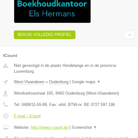
BEKIJK VOLLEDIG PROFIEL
ICount
Niet gevestigd in de plaats Hondelange en in de provincie
Luxemburg.
West-Vlaanderen
»
Oudenburg
|
Google maps
▼
Westkerksestraat 165
,
8460
Oudenburg
(
West-Vlaanderen
)
Tel:
0499/31-55-89
, Fax:
nihil
, BTW-nr:
BE 0727.597.196
E-mail › ICount
Website:
http://www.i-count.be
|
Screenshot
▼