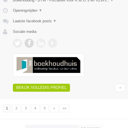
Boekhouding - BTW - Fiscaliteit voor K.M.O.'s en VZW's.,
▼
Openingstijden
▼
Laatste facebook posts
▼
Sociale media:
BEKIJK VOLLEDIG PROFIEL
1
2
3
4
5
»
»»