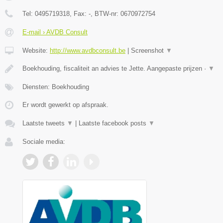
Tel:
0495719318
, Fax:
-
, BTW-nr:
0670972754
E-mail › AVDB Consult
Website:
http://www.avdbconsult.be
|
Screenshot
▼
Boekhouding, fiscaliteit an advies te Jette. Aangepaste prijzen ·
▼
Diensten: Boekhouding
Er wordt gewerkt op afspraak.
Laatste tweets
▼
|
Laatste facebook posts
▼
Sociale media: