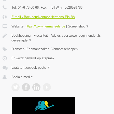
Tel:
0476 78 00 66
, Fax:
-
, BTW-nr:
0628929786
E-mail › Boekhoudkantoor Hermans Els BV
Website:
https://www.hermansels.be
|
Screenshot
▼
Boekhouding - Fiscaliteit - Advies voor zowel beginnende als
gevestigde
▼
Diensten: Eenmanszaken, Vennootschappen
Er wordt gewerkt op afspraak.
Laatste facebook posts
▼
Sociale media: