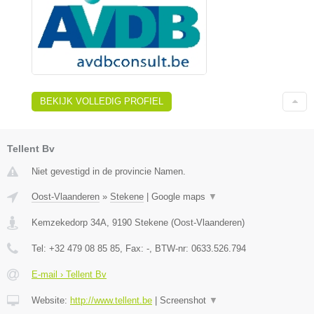
BEKIJK VOLLEDIG PROFIEL
Tellent Bv
Niet gevestigd in de provincie Namen.
Oost-Vlaanderen
»
Stekene
|
Google maps
▼
Kemzekedorp 34A
,
9190
Stekene
(
Oost-Vlaanderen
)
Tel:
+32 479 08 85 85
, Fax:
-
, BTW-nr:
0633.526.794
E-mail › Tellent Bv
Website:
http://www.tellent.be
|
Screenshot
▼