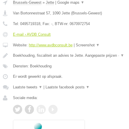
Brussels-Gewest
»
Jette
|
Google maps
▼
Van Bortonnestraat 57
,
1090
Jette
(
Brussels-Gewest
)
Tel:
0495719318
, Fax:
-
, BTW-nr:
0670972754
E-mail › AVDB Consult
Website:
http://www.avdbconsult.be
|
Screenshot
▼
Boekhouding, fiscaliteit an advies te Jette. Aangepaste prijzen ·
▼
Diensten: Boekhouding
Er wordt gewerkt op afspraak.
Laatste tweets
▼
|
Laatste facebook posts
▼
Sociale media: