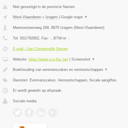
Niet gevestigd in de provincie Namen.
West-Vlaanderen
»
Izegem
|
Google maps
▼
Meensesteenweg 268
,
8870
Izegem
(
West-Vlaanderen
)
Tel:
051/792802
, Fax:
-
, BTW-nr:
-
E-mail › Van Compernolle Steven
Website:
https://www.vcs-fisc.be/
|
Screenshot
▼
Boekhouding van eenmanszaken en vennootschappen
▼
Diensten: Eenmanszaken, Vennootschappen, fiscale aangiftes
Er wordt gewerkt op afspraak.
Sociale media: