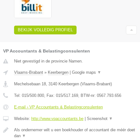
BEKIJK VOLLEDIG PROFIEL
VP Accountants & Belastingconsulenten
Niet gevestigd in de provincie Namen.
Vlaams-Brabant
»
Keerbergen
|
Google maps
▼
Mechelsebaan 18
,
3140
Keerbergen
(
Vlaams-Brabant
)
Tel:
015/500.800
, Fax:
015/517.169
, BTW-nr:
0567.793.656
E-mail › VP Accountants & Belastingconsulenten
Website:
http://www.vpaccountants.be
|
Screenshot
▼
Als ondernemer wilt u een boekhouder of accountant die méér doet
dan
▼