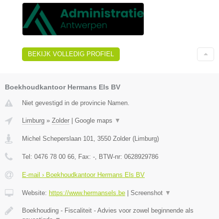
BEKIJK VOLLEDIG PROFIEL
Boekhoudkantoor Hermans Els BV
Niet gevestigd in de provincie Namen.
Limburg
»
Zolder
|
Google maps
▼
Michel Scheperslaan 101
,
3550
Zolder
(
Limburg
)
Tel:
0476 78 00 66
, Fax:
-
, BTW-nr:
0628929786
E-mail › Boekhoudkantoor Hermans Els BV
Website:
https://www.hermansels.be
|
Screenshot
▼
Boekhouding - Fiscaliteit - Advies voor zowel beginnende als