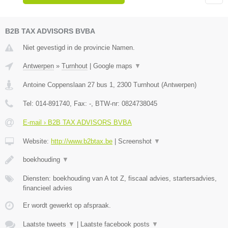
B2B TAX ADVISORS BVBA
Niet gevestigd in de provincie Namen.
Antwerpen
»
Turnhout
|
Google maps
▼
Antoine Coppenslaan 27 bus 1
,
2300
Turnhout
(
Antwerpen
)
Tel:
014-891740
, Fax:
-
, BTW-nr:
0824738045
E-mail › B2B TAX ADVISORS BVBA
Website:
http://www.b2btax.be
|
Screenshot
▼
boekhouding
▼
Diensten: boekhouding van A tot Z, fiscaal advies, startersadvies,
financieel advies
Er wordt gewerkt op afspraak.
Laatste tweets
▼
|
Laatste facebook posts
▼