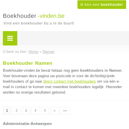
Ik ben een
boekhouder
Boekhouder
-vinden.be
Vind een boekhouder bij u in de buurt!
U bent nu hier:
Home
»
Namen
Boekhouder Namen
Boekhouder-vinden.be bevat helaas nog geen
boekhouders in Namen
.
Voer bovenaan deze pagina uw postcode in voor de dichtstbijzijnde
boekhouders of ga naar
direct contact met boekhouders
om via één e-
mail in contact te komen met meerdere boekhouders tegelijk. Hieronder
worden nu overige resultaten getoond.
1
2
3
4
5
»
»»
Administratie-Antwerpen