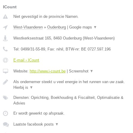
ICount
Niet gevestigd in de provincie Namen.
West-Vlaanderen
»
Oudenburg
|
Google maps
▼
Westkerksestraat 165
,
8460
Oudenburg
(
West-Vlaanderen
)
Tel:
0499/31-55-89
, Fax:
nihil
, BTW-nr:
BE 0727.597.196
E-mail › ICount
Website:
http://www.i-count.be
|
Screenshot
▼
Als ondernemer steekt u veel energie in het runnen van uw zaak.
Hierbij is
▼
Diensten: Oprichting, Boekhouding & Fiscaliteit, Optimalisatie &
Advies
Er wordt gewerkt op afspraak.
Laatste facebook posts
▼