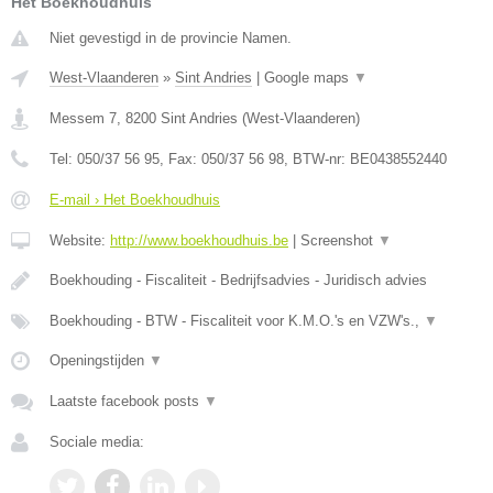
Het Boekhoudhuis
Niet gevestigd in de provincie Namen.
West-Vlaanderen
»
Sint Andries
|
Google maps
▼
Messem 7
,
8200
Sint Andries
(
West-Vlaanderen
)
Tel:
050/37 56 95
, Fax:
050/37 56 98
, BTW-nr:
BE0438552440
E-mail › Het Boekhoudhuis
Website:
http://www.boekhoudhuis.be
|
Screenshot
▼
Boekhouding - Fiscaliteit - Bedrijfsadvies - Juridisch advies
Boekhouding - BTW - Fiscaliteit voor K.M.O.'s en VZW's.,
▼
Openingstijden
▼
Laatste facebook posts
▼
Sociale media: