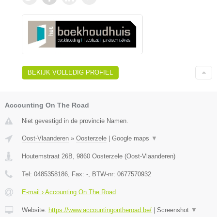
BEKIJK VOLLEDIG PROFIEL
Accounting On The Road
Niet gevestigd in de provincie Namen.
Oost-Vlaanderen
»
Oosterzele
|
Google maps
▼
Houtemstraat 26B
,
9860
Oosterzele
(
Oost-Vlaanderen
)
Tel:
0485358186
, Fax:
-
, BTW-nr:
0677570932
E-mail › Accounting On The Road
Website:
https://www.accountingontheroad.be/
|
Screenshot
▼