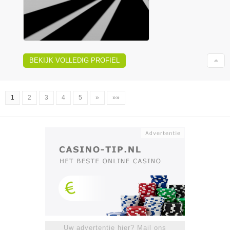
BEKIJK VOLLEDIG PROFIEL
1
2
3
4
5
»
»»
Uw advertentie hier? Mail ons