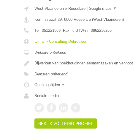
West-Vlaanderen
»
Roeselare
|
Google maps
▼
Kermisstraat 29
,
8800
Roeselare
(
West-Vlaanderen
)
Tel:
051221869
, Fax:
-
, BTW-nr:
0862236265
E-mail › Consulting Debrouwer
Website onbekend
Bijwerken van boekhoudingen éénmanszaken en vennoo
Diensten onbekend
Openingstijden
▼
Sociale media:
BEKIJK VOLLEDIG PROFIEL