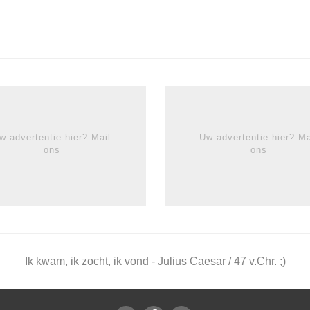
w advertentie hier? Mail
Uw advertentie hier? Ma
ons
ons
Ik kwam, ik zocht, ik vond - Julius Caesar / 47 v.Chr. ;)