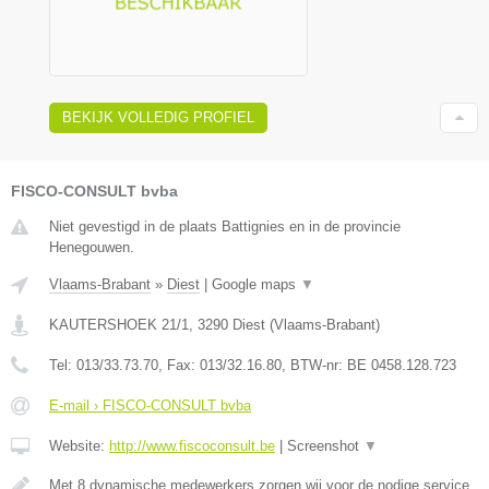
BEKIJK VOLLEDIG PROFIEL
FISCO-CONSULT bvba
Niet gevestigd in de plaats Battignies en in de provincie
Henegouwen.
Vlaams-Brabant
»
Diest
|
Google maps
▼
KAUTERSHOEK 21/1
,
3290
Diest
(
Vlaams-Brabant
)
Tel:
013/33.73.70
, Fax:
013/32.16.80
, BTW-nr:
BE 0458.128.723
E-mail › FISCO-CONSULT bvba
Website:
http://www.fiscoconsult.be
|
Screenshot
▼
Met 8 dynamische medewerkers zorgen wij voor de nodige service