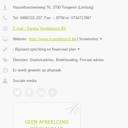
Hasseltsesteenweg 76
,
3700
Tongeren
(
Limburg
)
Tel:
0486/115.207
, Fax:
-
, BTW-nr:
0734717887
E-mail › Sandra Vandebosch BV
Website:
https://www.svandebosch.be
|
Screenshot
▼
- Bijstand oprichting en financieel plan
▼
Diensten: Startersadvies, Boekhouding, Fiscaal advies
Er wordt gewerkt op afspraak.
Sociale media: