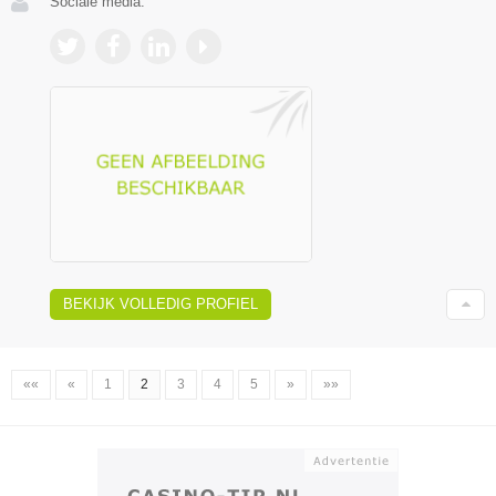
Sociale media:
BEKIJK VOLLEDIG PROFIEL
««
«
1
2
3
4
5
»
»»