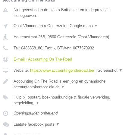
Accounting On The Road
Niet gevestigd in de plaats Battignies en in de provincie
Henegouwen.
Oost-Vlaanderen
»
Oosterzele
|
Google maps
▼
Houtemstraat 26B
,
9860
Oosterzele
(
Oost-Vlaanderen
)
Tel:
0485358186
, Fax:
-
, BTW-nr:
0677570932
E-mail › Accounting On The Road
Website:
https://www.accountingontheroad.be/
|
Screenshot
▼
Accounting On The Road is een jong en dynamische
accountantskantoor die de
▼
Hulp bij opstart, boekhoudkundige & fiscale verwerking,
begeleiding,
▼
Openingstijden onbekend
Laatste facebook posts
▼