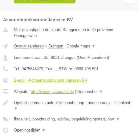
Accountantskantoor Janssen BV
Niet gevestigd in de plaats Battignies en in de provincie
Henegouwen.
Oost-Vlaanderen
»
Drongen
|
Google maps
▼
Luchterenstraat, 25
,
9031
Drongen
(
Oost-Vlaanderen
)
Tel:
0475846279
, Fax:
-
, BTW-nr:
0668.795.501
E-mail › Accountantskantoor Janssen BV
Website:
http://www.janssenbv.be
|
Screenshot
▼
Opstart eenmanszaak of vennootschap - accountancy - fiscaliteit -
▼
fiscaliteit, boekhouding, advies, begeleiding opstart, btw,
▼
Openingstijden
▼