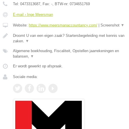
Tel:
0473313687
, Fax:
-
, BTW-nr:
0734651769
E-mail › Inge Meersman
Website:
https://www.meersmanaccountancy.com/
|
Screenshot
▼
Droomt U van een eigen zaak? Startersbegeleiding met kennis van
zaken.
▼
Algemene boekhouding, Fiscaliteit, Opstellen jaarrekeningen en
balansen,
▼
Er wordt gewerkt op afspraak.
Sociale media: