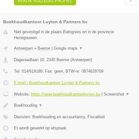
BEKIJK VOLLEDIG PROFIEL
Boekhoudkantoor Luyten & Partners bv
Niet gevestigd in de plaats Battignies en in de provincie
Henegouwen.
Antwerpen
»
Beerse
|
Google maps
▼
Dageraadlaan 10
,
2340
Beerse
(
Antwerpen
)
Tel:
014/619189
, Fax:
geen
, BTW-nr:
0874628709
E-mail › Boekhoudkantoor Luyten & Partners bv
Website:
https://www.boekhoudkantoorluyten.be
|
Screenshot
▼
Boekhouding
▼
Diensten: Boekhouding en accountancy, Fiscaliteit
Er wordt gewerkt op afspraak.