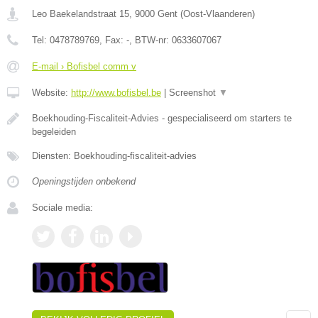
Leo Baekelandstraat 15
,
9000
Gent
(
Oost-Vlaanderen
)
Tel:
0478789769
, Fax:
-
, BTW-nr:
0633607067
E-mail › Bofisbel comm v
Website:
http://www.bofisbel.be
|
Screenshot
▼
Boekhouding-Fiscaliteit-Advies - gespecialiseerd om starters te
begeleiden
Diensten: Boekhouding-fiscaliteit-advies
Openingstijden onbekend
Sociale media: