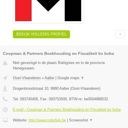
BEKIJK VOLLEDIG PROFIEL
Coopman & Partners Boekhouding en Fiscaliteit bv bvba
Niet gevestigd in de plaats Battignies en in de provincie
Henegouwen.
Oost-Vlaanderen
»
Aalter
|
Google maps
▼
Drogenbroodstraat 10
,
9880
Aalter
(
Oost-Vlaanderen
)
Tel:
093740406
, Fax:
093753500
, BTW-nr:
be0504988532
E-mail › Coopman & Partners Boekhouding en Fiscaliteit bv bvba
Website:
http://www.cobofisk.be
|
Screenshot
▼