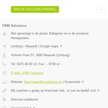
BEKIJK VOLLEDIG PROFIEL
FBM Solutions
Niet gevestigd in de plaats Battignies en in de provincie
Henegouwen.
Limburg
»
Maaseik
|
Google maps
▼
Verloren Kost 57
,
3680
Maaseik
(
Limburg
)
Tel:
0475 48 00 13
, Fax:
-
, BTW-nr:
-
E-mail › FBM Solutions
Website:
http://www.fbmsolutions.be
|
Screenshot
▼
Wij coachen u graag op financieel vlak, zo zal uw bedrijf zich
▼
Diensten onbekend