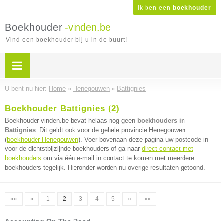
Ik ben een
boekhouder
Boekhouder
-vinden.be
Vind een boekhouder bij u in de buurt!
U bent nu hier:
Home
»
Henegouwen
»
Battignies
Boekhouder Battignies (2)
Boekhouder-vinden.be bevat helaas nog geen
boekhouders in
Battignies
. Dit geldt ook voor de gehele provincie Henegouwen
(
boekhouder Henegouwen
). Voer bovenaan deze pagina uw postcode in
voor de dichtstbijzijnde boekhouders of ga naar
direct contact met
boekhouders
om via één e-mail in contact te komen met meerdere
boekhouders tegelijk. Hieronder worden nu overige resultaten getoond.
««
«
1
2
3
4
5
»
»»