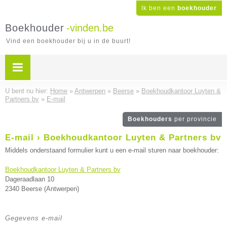
Ik ben een
boekhouder
Boekhouder
-vinden.be
Vind een boekhouder bij u in de buurt!
U bent nu hier:
Home
»
Antwerpen
»
Beerse
»
Boekhoudkantoor Luyten &
Partners bv
»
E-mail
Boekhouders
per provincie
E-mail › Boekhoudkantoor Luyten & Partners bv
Middels onderstaand formulier kunt u een e-mail sturen naar boekhouder:
Boekhoudkantoor Luyten & Partners bv
Dageraadlaan 10
2340 Beerse (Antwerpen)
Gegevens e-mail