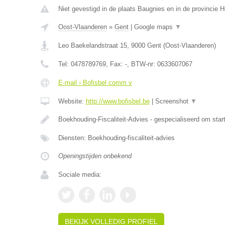
Niet gevestigd in de plaats Baugnies en in de provincie
Oost-Vlaanderen
»
Gent
|
Google maps
▼
Leo Baekelandstraat 15
,
9000
Gent
(
Oost-Vlaanderen
)
Tel:
0478789769
, Fax:
-
, BTW-nr:
0633607067
E-mail › Bofisbel comm v
Website:
http://www.bofisbel.be
|
Screenshot
▼
Boekhouding-Fiscaliteit-Advies - gespecialiseerd om star
Diensten: Boekhouding-fiscaliteit-advies
Openingstijden onbekend
Sociale media:
BEKIJK VOLLEDIG PROFIEL