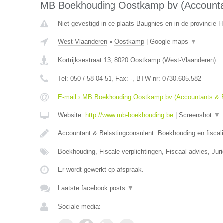
MB Boekhouding Oostkamp bv (Accountan
Niet gevestigd in de plaats Baugnies en in de provincie
West-Vlaanderen
»
Oostkamp
|
Google maps
▼
Kortrijksestraat 13
,
8020
Oostkamp
(
West-Vlaanderen
)
Tel:
050 / 58 04 51
, Fax:
-
, BTW-nr:
0730.605.582
E-mail › MB Boekhouding Oostkamp bv (Accountants & B
Website:
http://www.mb-boekhouding.be
|
Screenshot
▼
Accountant & Belastingconsulent. Boekhouding en fiscali
Boekhouding, Fiscale verplichtingen, Fiscaal advies, Jur
Er wordt gewerkt op afspraak.
Laatste facebook posts
▼
Sociale media: