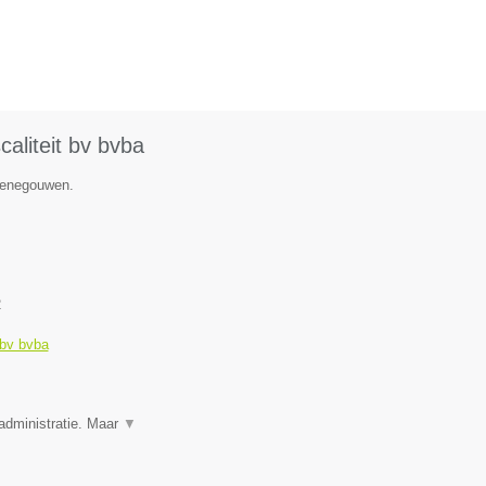
aliteit bv bvba
 Henegouwen.
2
 bv bvba
administratie. Maar
▼