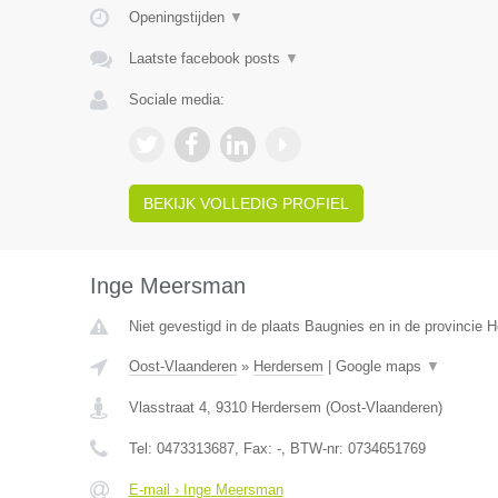
Openingstijden
▼
Laatste facebook posts
▼
Sociale media:
BEKIJK VOLLEDIG PROFIEL
Inge Meersman
Niet gevestigd in de plaats Baugnies en in de provincie
Oost-Vlaanderen
»
Herdersem
|
Google maps
▼
Vlasstraat 4
,
9310
Herdersem
(
Oost-Vlaanderen
)
Tel:
0473313687
, Fax:
-
, BTW-nr:
0734651769
E-mail › Inge Meersman