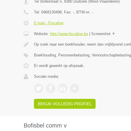
Ter Bollestraat 5
,
8380
Dudzele
(
West-Vlaanderen
)
Tel:
0468130498
, Fax:
-
, BTW-nr:
-
E-mail › Fiscaline
Website:
http://www.fiscaline.be
|
Screenshot
▼
Op zoek naar een boekhouder, neem dan vrijblijvend cont
Boekhouding, Personenbelasting, Vennootschapbelasting,
Er wordt gewerkt op afspraak.
Sociale media:
BEKIJK VOLLEDIG PROFIEL
Bofisbel comm v