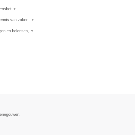
enshot
▼
kennis van zaken.
▼
ngen en balansen,
▼
 Henegouwen.