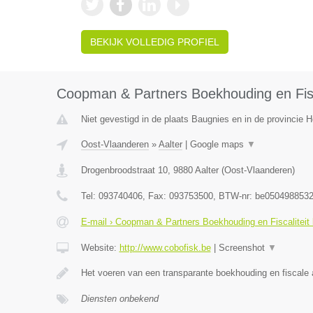
BEKIJK VOLLEDIG PROFIEL
Coopman & Partners Boekhouding en Fisc
Niet gevestigd in de plaats Baugnies en in de provincie
Oost-Vlaanderen
»
Aalter
|
Google maps
▼
Drogenbroodstraat 10
,
9880
Aalter
(
Oost-Vlaanderen
)
Tel:
093740406
, Fax:
093753500
, BTW-nr:
be050498853
E-mail › Coopman & Partners Boekhouding en Fiscaliteit
Website:
http://www.cobofisk.be
|
Screenshot
▼
Het voeren van een transparante boekhouding en fiscale 
Diensten onbekend