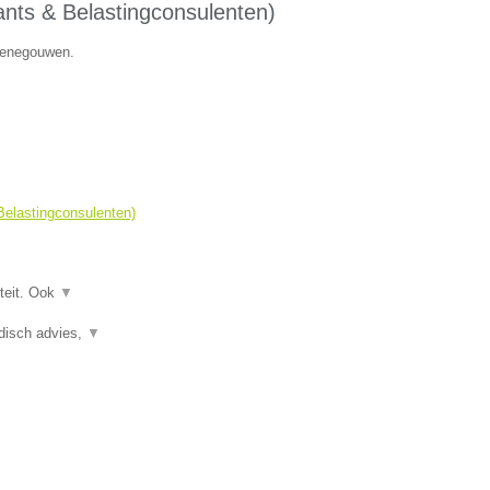
ts & Belastingconsulenten)
 Henegouwen.
elastingconsulenten)
teit. Ook
▼
idisch advies,
▼