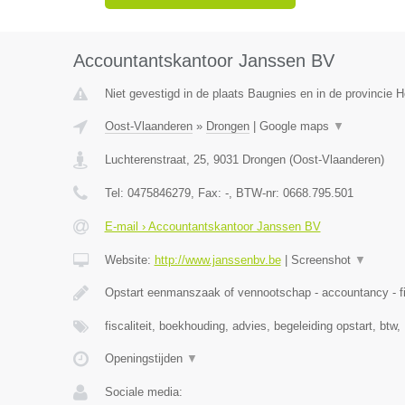
Accountantskantoor Janssen BV
Niet gevestigd in de plaats Baugnies en in de provincie
Oost-Vlaanderen
»
Drongen
|
Google maps
▼
Luchterenstraat, 25
,
9031
Drongen
(
Oost-Vlaanderen
)
Tel:
0475846279
, Fax:
-
, BTW-nr:
0668.795.501
E-mail › Accountantskantoor Janssen BV
Website:
http://www.janssenbv.be
|
Screenshot
▼
Opstart eenmanszaak of vennootschap - accountancy - fis
fiscaliteit, boekhouding, advies, begeleiding opstart, btw,
Openingstijden
▼
Sociale media: