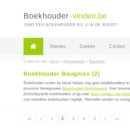
Boekhouder
-vinden.be
VIND EEN BOEKHOUDER BIJ U IN DE BUURT!
Nieuws
Zoeken
Contact
U bent nu hier:
Home
»
Henegouwen
»
Baugnies
Boekhouder Baugnies (2)
Boekhouder-vinden.be bevat helaas nog geen
boekhouders in
provincie Henegouwen (
boekhouder Henegouwen
). Voer boven
dichtstbijzijnde boekhouders of ga naar
direct contact met boe
met meerdere boekhouders tegelijk. Hieronder worden nu overig
««
«
1
2
3
4
5
»
»»