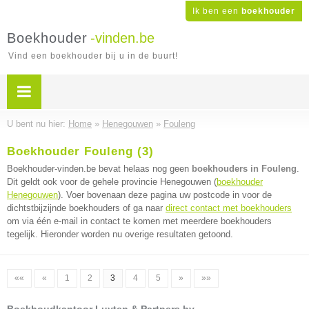
Ik ben een
boekhouder
Boekhouder
-vinden.be
Vind een boekhouder bij u in de buurt!
U bent nu hier:
Home
»
Henegouwen
»
Fouleng
Boekhouder Fouleng (3)
Boekhouder-vinden.be bevat helaas nog geen
boekhouders in Fouleng
.
Dit geldt ook voor de gehele provincie Henegouwen (
boekhouder
Henegouwen
). Voer bovenaan deze pagina uw postcode in voor de
dichtstbijzijnde boekhouders of ga naar
direct contact met boekhouders
om via één e-mail in contact te komen met meerdere boekhouders
tegelijk. Hieronder worden nu overige resultaten getoond.
««
«
1
2
3
4
5
»
»»