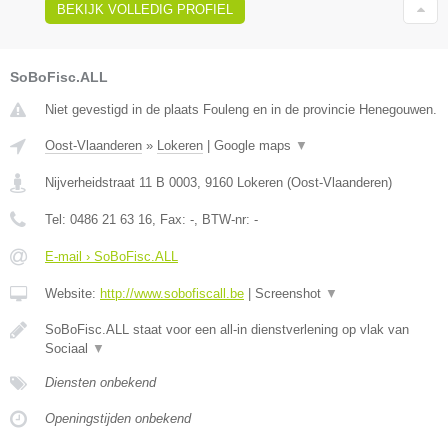
BEKIJK VOLLEDIG PROFIEL
SoBoFisc.ALL
Niet gevestigd in de plaats Fouleng en in de provincie Henegouwen.
Oost-Vlaanderen
»
Lokeren
|
Google maps
▼
Nijverheidstraat 11 B 0003
,
9160
Lokeren
(
Oost-Vlaanderen
)
Tel:
0486 21 63 16
, Fax:
-
, BTW-nr:
-
E-mail › SoBoFisc.ALL
Website:
http://www.sobofiscall.be
|
Screenshot
▼
SoBoFisc.ALL staat voor een all-in dienstverlening op vlak van
Sociaal
▼
Diensten onbekend
Openingstijden onbekend