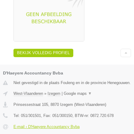
BEKIJK VOLLEDIG PROFIEL
D'Haeyere Accountancy Bvba
Niet gevestigd in de plaats Fouleng en in de provincie Henegouwen.
West-Vlaanderen
»
Izegem
|
Google maps
▼
Prinsessestraat 105
,
8870
Izegem
(
West-Vlaanderen
)
Tel:
051/301501
, Fax:
051/300150
, BTW-nr:
0872.720.678
E-mail › D'Haeyere Accountancy Bvba