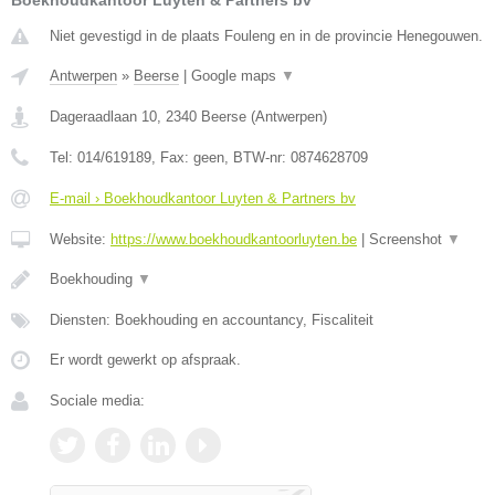
Boekhoudkantoor Luyten & Partners bv
Niet gevestigd in de plaats Fouleng en in de provincie Henegouwen.
Antwerpen
»
Beerse
|
Google maps
▼
Dageraadlaan 10
,
2340
Beerse
(
Antwerpen
)
Tel:
014/619189
, Fax:
geen
, BTW-nr:
0874628709
E-mail › Boekhoudkantoor Luyten & Partners bv
Website:
https://www.boekhoudkantoorluyten.be
|
Screenshot
▼
Boekhouding
▼
Diensten: Boekhouding en accountancy, Fiscaliteit
Er wordt gewerkt op afspraak.
Sociale media: