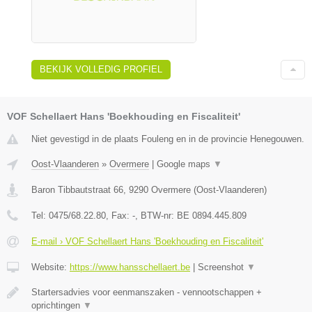
BEKIJK VOLLEDIG PROFIEL
VOF Schellaert Hans 'Boekhouding en Fiscaliteit'
Niet gevestigd in de plaats Fouleng en in de provincie Henegouwen.
Oost-Vlaanderen
»
Overmere
|
Google maps
▼
Baron Tibbautstraat 66
,
9290
Overmere
(
Oost-Vlaanderen
)
Tel:
0475/68.22.80
, Fax:
-
, BTW-nr:
BE 0894.445.809
E-mail › VOF Schellaert Hans 'Boekhouding en Fiscaliteit'
Website:
https://www.hansschellaert.be
|
Screenshot
▼
Startersadvies voor eenmanszaken - vennootschappen +
oprichtingen
▼