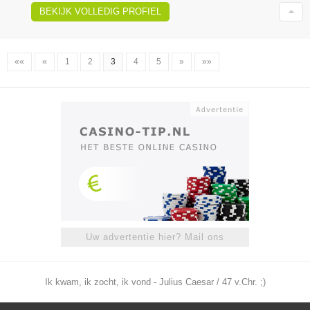
BEKIJK VOLLEDIG PROFIEL
««
«
1
2
3
4
5
»
»»
Uw advertentie hier? Mail ons
Ik kwam, ik zocht, ik vond - Julius Caesar / 47 v.Chr. ;)