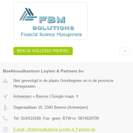
BEKIJK VOLLEDIG PROFIEL
Boekhoudkantoor Luyten & Partners bv
Niet gevestigd in de plaats Gondregnies en in de provincie
Henegouwen.
Antwerpen
»
Beerse
|
Google maps
▼
Dageraadlaan 10
,
2340
Beerse
(
Antwerpen
)
Tel:
014/619189
, Fax:
geen
, BTW-nr:
0874628709
E-mail › Boekhoudkantoor Luyten & Partners bv