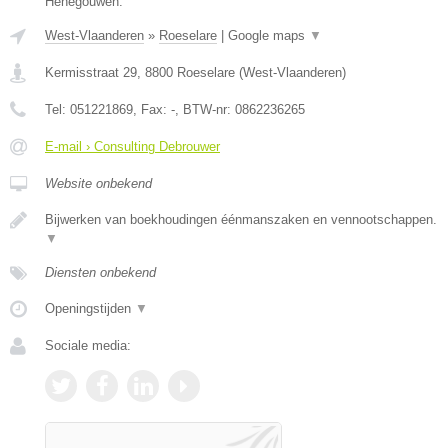
Henegouwen.
West-Vlaanderen
»
Roeselare
|
Google maps
▼
Kermisstraat 29
,
8800
Roeselare
(
West-Vlaanderen
)
Tel:
051221869
, Fax:
-
, BTW-nr:
0862236265
E-mail › Consulting Debrouwer
Website onbekend
Bijwerken van boekhoudingen éénmanszaken en vennootschappen.
▼
Diensten onbekend
Openingstijden
▼
Sociale media: