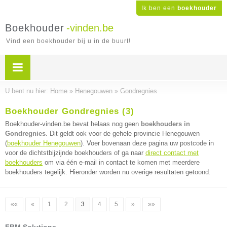
Ik ben een
boekhouder
Boekhouder
-vinden.be
Vind een boekhouder bij u in de buurt!
U bent nu hier:
Home
»
Henegouwen
»
Gondregnies
Boekhouder Gondregnies (3)
Boekhouder-vinden.be bevat helaas nog geen
boekhouders in
Gondregnies
. Dit geldt ook voor de gehele provincie Henegouwen
(
boekhouder Henegouwen
). Voer bovenaan deze pagina uw postcode in
voor de dichtstbijzijnde boekhouders of ga naar
direct contact met
boekhouders
om via één e-mail in contact te komen met meerdere
boekhouders tegelijk. Hieronder worden nu overige resultaten getoond.
««
«
1
2
3
4
5
»
»»