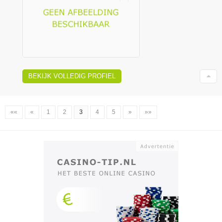
BEKIJK VOLLEDIG PROFIEL
««
«
1
2
3
4
5
»
»»