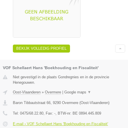
BEKIJK VOLLEDIG PROFIEL
VOF Schellaert Hans 'Boekhouding en Fiscaliteit'
Niet gevestigd in de plaats Gondregnies en in de provincie
Henegouwen.
Oost-Vlaanderen
»
Overmere
|
Google maps
▼
Baron Tibbautstraat 66
,
9290
Overmere
(
Oost-Vlaanderen
)
Tel:
0475/68.22.80
, Fax:
-
, BTW-nr:
BE 0894.445.809
E-mail › VOF Schellaert Hans 'Boekhouding en Fiscaliteit'