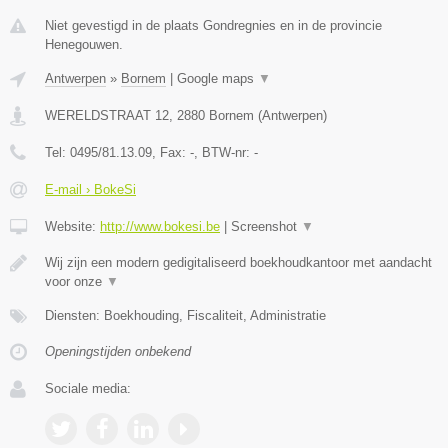
Niet gevestigd in de plaats Gondregnies en in de provincie
Henegouwen.
Antwerpen
»
Bornem
|
Google maps
▼
WERELDSTRAAT 12
,
2880
Bornem
(
Antwerpen
)
Tel:
0495/81.13.09
, Fax:
-
, BTW-nr:
-
E-mail › BokeSi
Website:
http://www.bokesi.be
|
Screenshot
▼
Wij zijn een modern gedigitaliseerd boekhoudkantoor met aandacht
voor onze
▼
Diensten: Boekhouding, Fiscaliteit, Administratie
Openingstijden onbekend
Sociale media: