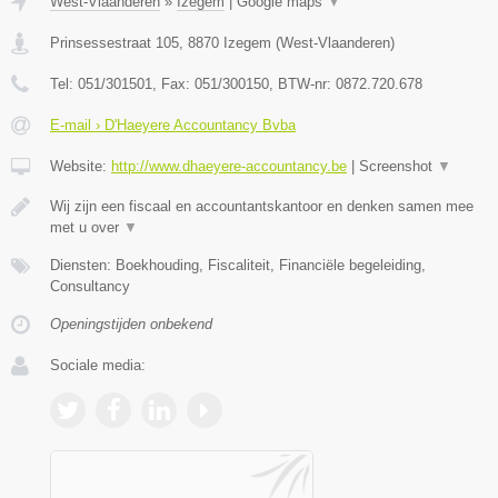
West-Vlaanderen
»
Izegem
|
Google maps
▼
Prinsessestraat 105
,
8870
Izegem
(
West-Vlaanderen
)
Tel:
051/301501
, Fax:
051/300150
, BTW-nr:
0872.720.678
E-mail › D'Haeyere Accountancy Bvba
Website:
http://www.dhaeyere-accountancy.be
|
Screenshot
▼
Wij zijn een fiscaal en accountantskantoor en denken samen mee
met u over
▼
Diensten: Boekhouding, Fiscaliteit, Financiële begeleiding,
Consultancy
Openingstijden onbekend
Sociale media: