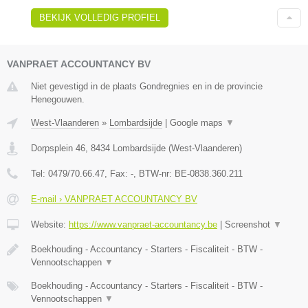
BEKIJK VOLLEDIG PROFIEL
VANPRAET ACCOUNTANCY BV
Niet gevestigd in de plaats Gondregnies en in de provincie
Henegouwen.
West-Vlaanderen
»
Lombardsijde
|
Google maps
▼
Dorpsplein 46
,
8434
Lombardsijde
(
West-Vlaanderen
)
Tel:
0479/70.66.47
, Fax:
-
, BTW-nr:
BE-0838.360.211
E-mail › VANPRAET ACCOUNTANCY BV
Website:
https://www.vanpraet-accountancy.be
|
Screenshot
▼
Boekhouding - Accountancy - Starters - Fiscaliteit - BTW -
Vennootschappen
▼
Boekhouding - Accountancy - Starters - Fiscaliteit - BTW -
Vennootschappen
▼