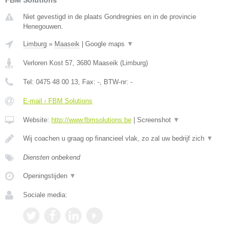
FBM Solutions
Niet gevestigd in de plaats Gondregnies en in de provincie
Henegouwen.
Limburg
»
Maaseik
|
Google maps
▼
Verloren Kost 57
,
3680
Maaseik
(
Limburg
)
Tel:
0475 48 00 13
, Fax:
-
, BTW-nr:
-
E-mail › FBM Solutions
Website:
http://www.fbmsolutions.be
|
Screenshot
▼
Wij coachen u graag op financieel vlak, zo zal uw bedrijf zich
▼
Diensten onbekend
Openingstijden
▼
Sociale media: