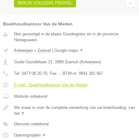
BEKIJK VOLLEDIG PROFIEL
Boekhoudkantoor Van de Merlen
Niet gevestigd in de plaats Gondregnies en in de provincie
Henegouwen.
Antwerpen
»
Zoersel
|
Google maps
▼
Guido Gezellelaan 21
,
2980
Zoersel
(
Antwerpen
)
Tel:
0477/38.20.70
, Fax:
-
, BTW-nr:
0841.381.067
E-mail › Boekhoudkantoor Van de Merlen
Website onbekend
We staan in voor de complete verwerking van uw boekhouding: van
het
▼
Diensten onbekend
Openingstijden
▼