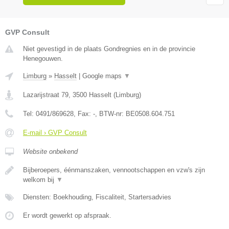
GVP Consult
Niet gevestigd in de plaats Gondregnies en in de provincie
Henegouwen.
Limburg
»
Hasselt
|
Google maps
▼
Lazarijstraat 79
,
3500
Hasselt
(
Limburg
)
Tel:
0491/869628
, Fax:
-
, BTW-nr:
BE0508.604.751
E-mail › GVP Consult
Website onbekend
Bijberoepers, éénmanszaken, vennootschappen en vzw's zijn
welkom bij
▼
Diensten: Boekhouding, Fiscaliteit, Startersadvies
Er wordt gewerkt op afspraak.